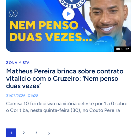
00:05:32
ZONA MISTA
Matheus Pereira brinca sobre contrato
vitalício com o Cruzeiro: ‘Nem penso
duas vezes’
31/07/2026 · 01h28
Camisa 10 foi decisivo na vitória celeste por 1 a 0 sobre
o Coritiba, nesta quinta-feira (30), no Couto Pereira
1
2
3