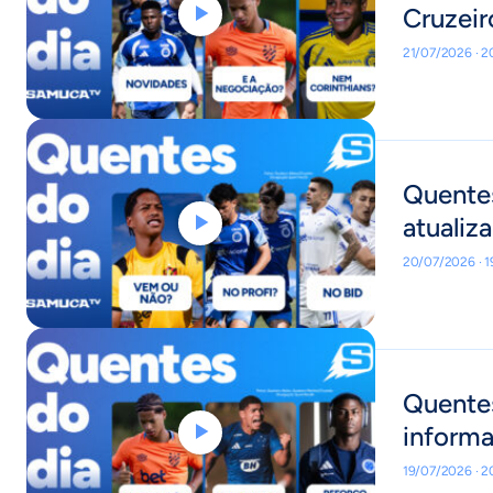
Cruzeir
21/07/2026 · 
Quente
atualiz
20/07/2026 · 
Quentes
informa
19/07/2026 · 