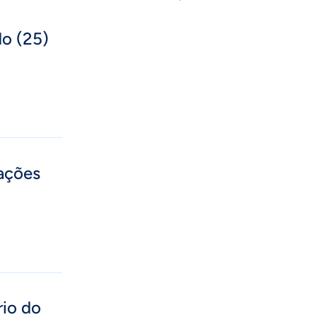
do (25)
mações
rio do