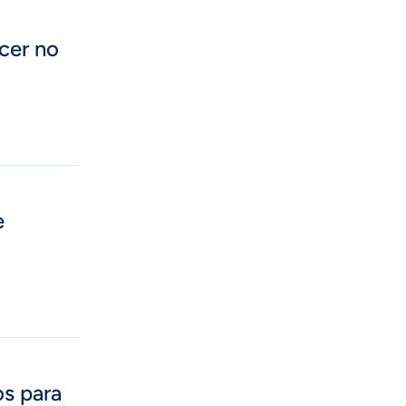
cer no
e
os para