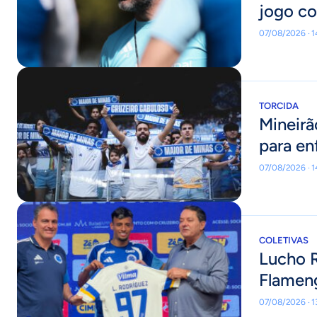
jogo co
07/08/2026 · 1
TORCIDA
Mineirã
para enf
07/08/2026 · 
COLETIVAS
Lucho R
Flameng
07/08/2026 · 1