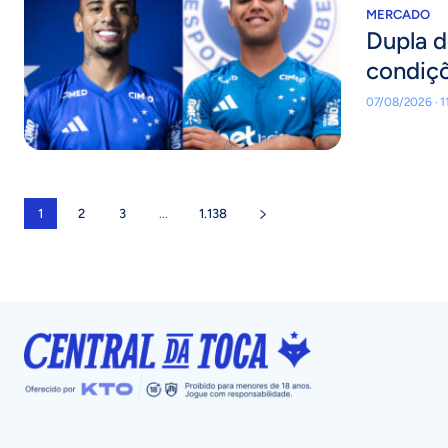
MERCADO
Dupla d
condiçõ
07/08/2026 · 1
1
2
3
...
1.138