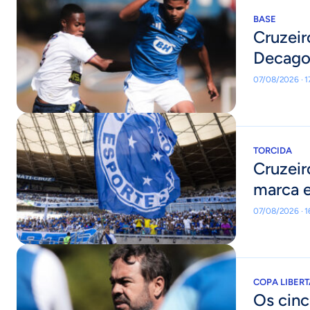
BASE
Cruzeir
Decagon
07/08/2026 · 1
TORCIDA
Cruzeir
marca e
07/08/2026 · 
COPA LIBER
Os cinc