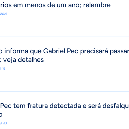
rios em menos de um ano; relembre
16h04
o informa que Gabriel Pec precisará passar
; veja detalhes
1h16
 Pec tem fratura detectada e será desfalq
o
08h13