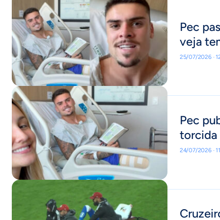
Pec pas
veja t
25/07/2026 · 1
Pec pub
torcida
24/07/2026 · 1
Cruzeir