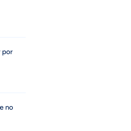
 por
ue no