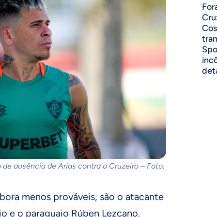
For
Cru
Cos
tra
Spo
inc
det
 de ausência de Arias contra o Cruzeiro – Foto:
mbora menos prováveis, são o atacante
o e o paraguaio Rúben Lezcano.