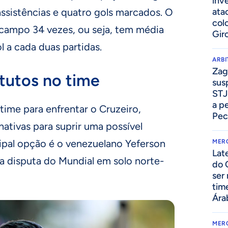
inv
ssistências e quatro gols marcados. O
ata
col
campo 34 vezes, ou seja, tem média
Gir
 a cada duas partidas.
ARB
Zag
itutos no time
sus
STJ
a p
ime para enfrentar o Cruzeiro,
Pec
ativas para suprir uma possível
cipal opção é o venezuelano Yeferson
MER
Lat
a disputa do Mundial em solo norte-
do 
ser
tim
Ára
MER