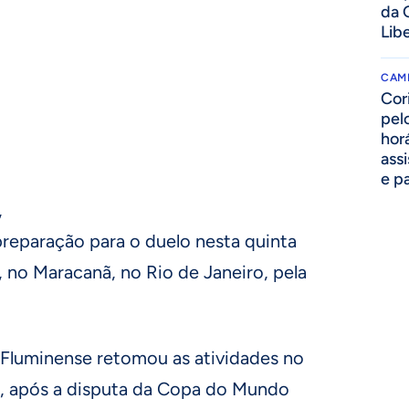
da 
Lib
CAM
Cor
pelo
hor
assi
e p
,
 preparação para o duelo nesta quinta
a), no Maracanã, no Rio de Janeiro, pela
 Fluminense retomou as atividades no
io, após a disputa da Copa do Mundo