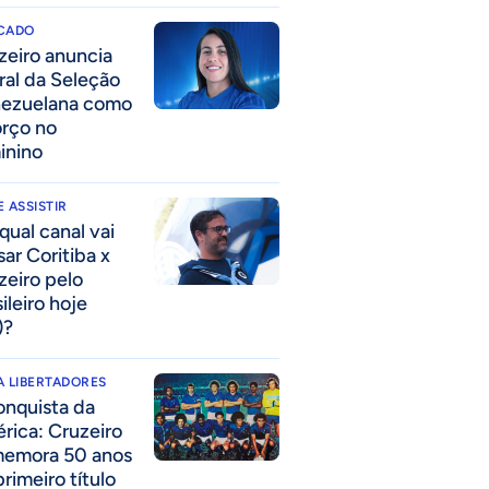
CADO
zeiro anuncia
eral da Seleção
ezuelana como
orço no
inino
 ASSISTIR
qual canal vai
sar Coritiba x
zeiro pelo
ileiro hoje
)?
 LIBERTADORES
onquista da
rica: Cruzeiro
emora 50 anos
rimeiro título