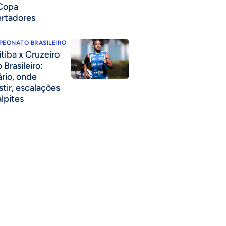
Copa
ertadores
PEONATO BRASILEIRO
itiba x Cruzeiro
 Brasileiro:
ário, onde
stir, escalações
alpites