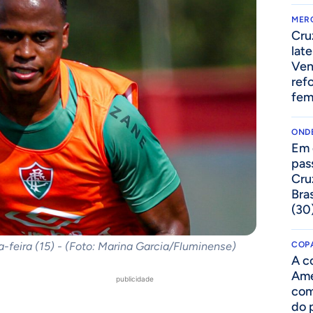
MER
Cru
lat
Ven
ref
fem
ONDE
Em 
pas
Cru
Bras
(30
a-feira (15) - (Foto: Marina Garcia/Fluminense)
COPA
A c
Amé
publicidade
com
do p