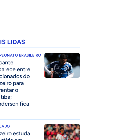
IS LIDAS
PEONATO BRASILEIRO
cante
parece entre
acionados do
zeiro para
rentar o
itiba;
derson fica
a
CADO
zeiro estuda