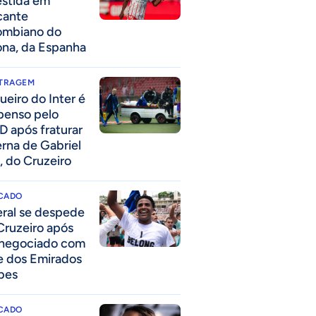
estida em
cante
ombiano do
ona, da Espanha
ITRAGEM
ueiro do Inter é
penso pelo
D após fraturar
erna de Gabriel
, do Cruzeiro
CADO
eral se despede
Cruzeiro após
 negociado com
e dos Emirados
bes
CADO