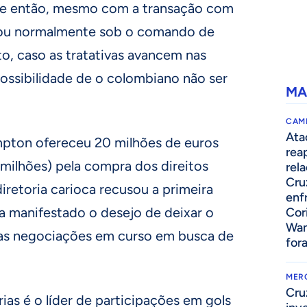
de então, mesmo com a transação com
einou normalmente sob o comando de
o, caso as tratativas avancem nas
possibilidade de o colombiano não ser
MA
CAM
Ata
mpton ofereceu 20 milhões de euros
rea
milhões) pela compra dos direitos
rel
Cru
iretoria carioca recusou a primeira
enf
a manifestado o desejo de deixar o
Cor
Wan
 as negociações em curso em busca de
for
MER
Cru
as é o líder de participações em gols