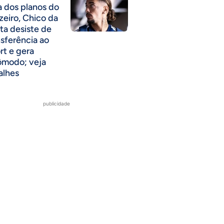
a dos planos do
zeiro, Chico da
ta desiste de
nsferência ao
rt e gera
ômodo; veja
alhes
publicidade