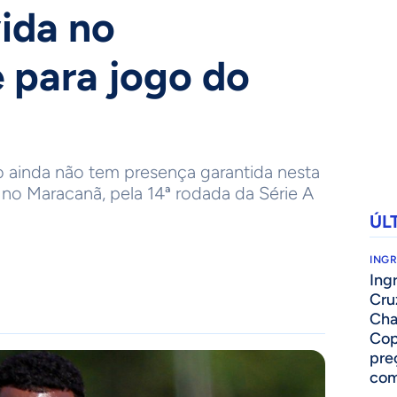
vida no
 para jogo do
 ainda não tem presença garantida nesta
0, no Maracanã, pela 14ª rodada da Série A
ÚL
ING
Ing
Cru
Cha
Cop
pre
com