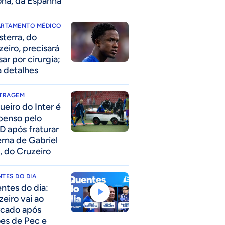
ona, da Espanha
ARTAMENTO MÉDICO
sterra, do
zeiro, precisará
ar por cirurgia;
a detalhes
ITRAGEM
ueiro do Inter é
penso pelo
D após fraturar
erna de Gabriel
, do Cruzeiro
TES DO DIA
ntes do dia:
zeiro vai ao
cado após
ões de Pec e