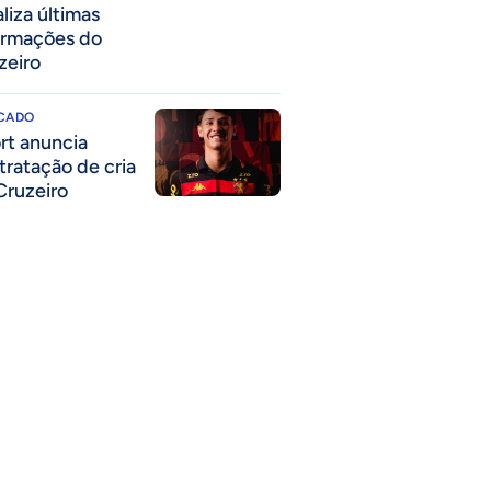
liza últimas
ormações do
zeiro
CADO
rt anuncia
tratação de cria
Cruzeiro