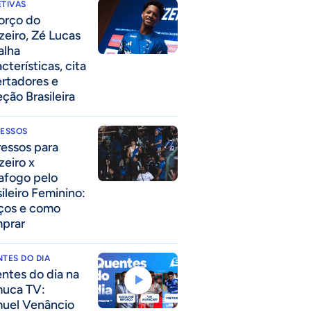
TIVAS
forço do
zeiro, Zé Lucas
alha
cterísticas, cita
ertadores e
eção Brasileira
RESSOS
ressos para
zeiro x
afogo pelo
sileiro Feminino:
ços e como
prar
TES DO DIA
ntes do dia na
uca TV:
uel Venâncio