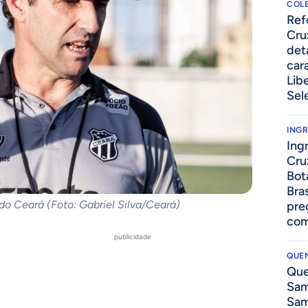
COLE
⁠Re
Cru
det
cara
Lib
Sel
ING
Ing
Cru
Bot
Bra
o Ceará (Foto: Gabriel Silva/Ceará)
pre
com
publicidade
QUEN
Que
Sam
Sam