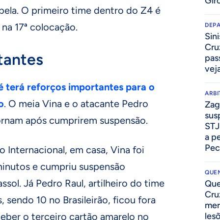
Gir
bela. O primeiro time dentro do Z4 é
 na 17ª colocação.
DEP
Sini
Cru
tantes
pass
vej
 terá reforços importantes para o
ARB
o
. O meia Vina e o atacante Pedro
Zag
sus
etornam após cumprirem suspensão.
STJ
a p
Pec
o Internacional, em casa, Vina foi
minutos e cumpriu suspensão
QUEN
sol. Já Pedro Raul, artilheiro do time
Que
Cru
 sendo 10 no Brasileirão, ficou fora
mer
ceber o terceiro cartão amarelo no
les