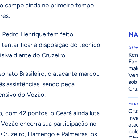
 o campo ainda no primeiro tempo
res.
, Pedro Henrique tem feito
MA
 tentar ficar à disposição do técnico
DEP
siva diante do Cruzeiro.
Kenj
Fab
mai
onato Brasileiro, o atacante marcou
Ven
sob
rês assistências, sendo peça
Cru
ensivo do Vozão.
MER
Cru
, com 42 pontos, o Ceará ainda luta
inv
 Vozão encerra sua participação no
ata
col
ruzeiro, Flamengo e Palmeiras, os