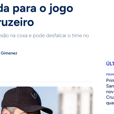
da para o jogo
ruzeiro
esão na coxa e pode desfalcar o time no
 Gimenez
ÚL
PRIM
Pri
Sam
nov
Cru
qua