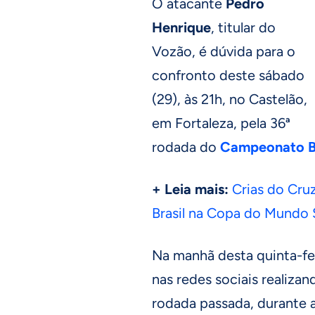
O atacante
Pedro
Henrique
, titular do
Vozão, é dúvida para o
confronto deste sábado
(29), às 21h, no Castelão,
em Fortaleza, pela 36ª
rodada do
Campeonato Br
+ Leia mais:
Crias do Cr
Brasil na Copa do Mundo 
Na manhã desta quinta-fei
nas redes sociais realiza
rodada passada, durante a