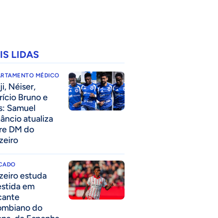
IS LIDAS
ARTAMENTO MÉDICO
i, Néiser,
rício Bruno e
s: Samuel
âncio atualiza
re DM do
zeiro
CADO
zeiro estuda
estida em
cante
ombiano do