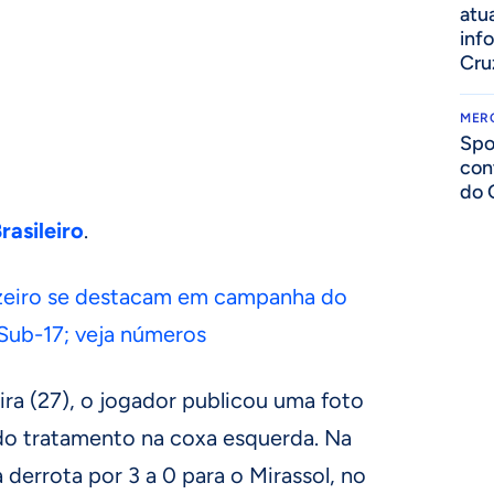
atua
inf
Cru
MER
Spo
con
do 
asileiro
.
uzeiro se destacam em campanha do
Sub-17; veja números
ra (27), o jogador publicou uma foto
ndo tratamento na coxa esquerda. Na
 derrota por 3 a 0 para o Mirassol, no