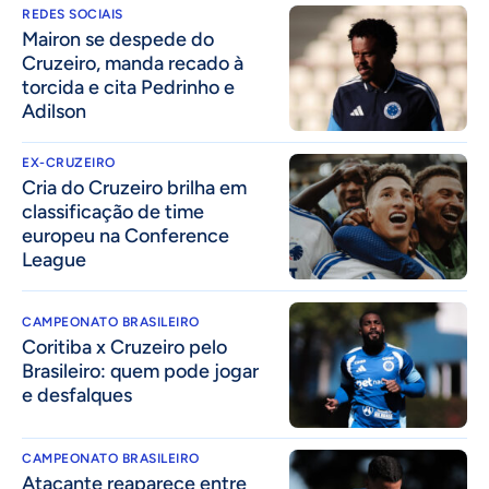
REDES SOCIAIS
Mairon se despede do
Cruzeiro, manda recado à
torcida e cita Pedrinho e
Adilson
EX-CRUZEIRO
Cria do Cruzeiro brilha em
classificação de time
europeu na Conference
League
CAMPEONATO BRASILEIRO
Coritiba x Cruzeiro pelo
Brasileiro: quem pode jogar
e desfalques
CAMPEONATO BRASILEIRO
Atacante reaparece entre