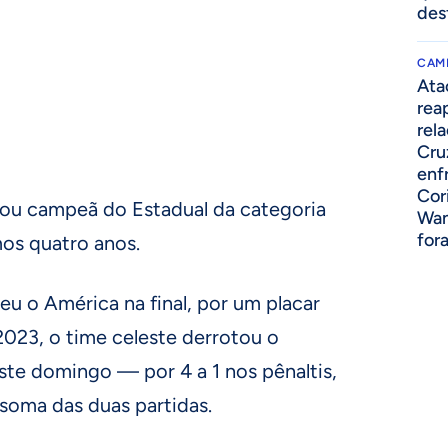
des
CAM
Ata
rea
rel
Cru
enf
Cor
grou campeã do Estadual da categoria
Wan
for
mos quatro anos.
u o América na final, por um placar
2023, o time celeste derrotou o
te domingo — por 4 a 1 nos pênaltis,
soma das duas partidas.