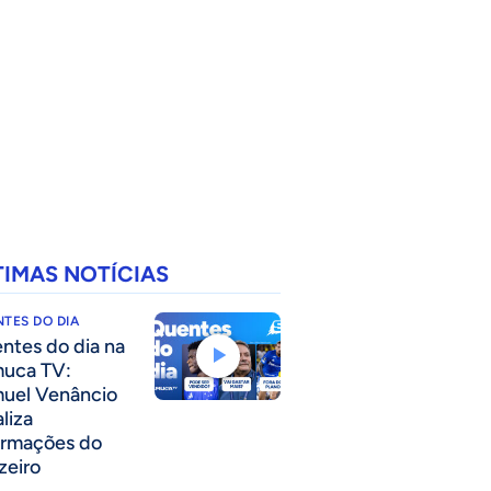
TIMAS NOTÍCIAS
TES DO DIA
ntes do dia na
uca TV:
uel Venâncio
liza
ormações do
zeiro