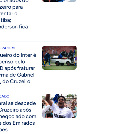
acionados do
zeiro para
rentar o
itiba;
derson fica
a
ITRAGEM
ueiro do Inter é
penso pelo
D após fraturar
erna de Gabriel
, do Cruzeiro
CADO
eral se despede
Cruzeiro após
 negociado com
e dos Emirados
bes