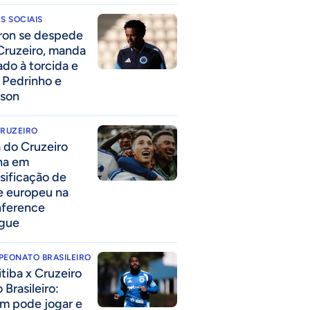
S SOCIAIS
ron se despede
Cruzeiro, manda
ado à torcida e
a Pedrinho e
lson
CRUZEIRO
a do Cruzeiro
lha em
ssificação de
e europeu na
ference
gue
PEONATO BRASILEIRO
itiba x Cruzeiro
 Brasileiro:
m pode jogar e