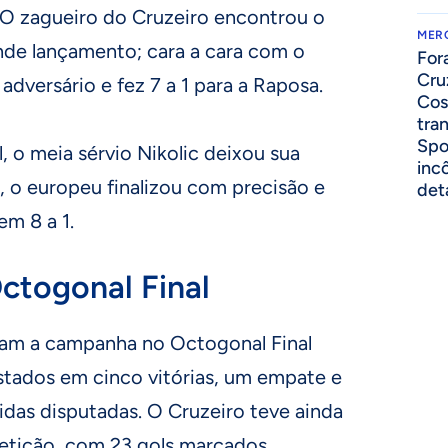
. O zagueiro do Cruzeiro encontrou o
MER
de lançamento; cara a cara com o
For
Cru
adversário e fez 7 a 1 para a Raposa.
Cos
tra
Spo
, o meia sérvio Nikolic deixou sua
inc
, o europeu finalizou com precisão e
det
em 8 a 1.
togonal Final
ram a campanha no Octogonal Final
tados em cinco vitórias, um empate e
idas disputadas. O Cruzeiro teve ainda
etição, com 23 gols marcados.