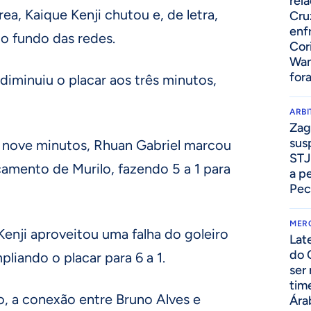
rel
ea, Kaique Kenji chutou e, de letra,
Cru
enf
o fundo das redes.
Cor
Wan
for
diminuiu o placar aos três minutos,
ARB
Zag
sus
 nove minutos, Rhuan Gabriel marcou
STJ
amento de Murilo, fazendo 5 a 1 para
a p
Pec
MER
Kenji aproveitou uma falha do goleiro
Lat
do 
liando o placar para 6 a 1.
ser
tim
 a conexão entre Bruno Alves e
Ára