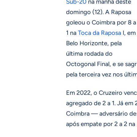
Sub-20
na manhã deste
domingo (12). A Raposa
goleou o Coimbra por 8 a
1 na
Toca da Raposa
I, em
Belo Horizonte, pela
última rodada do
Octogonal Final, e se sa
pela terceira vez nos últi
Em 2022, o Cruzeiro vence
agregado de 2 a 1. Já em 
Coimbra — adversário des
após empate por 2 a 2 na 