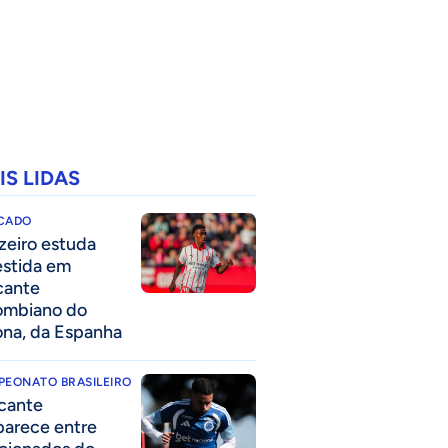
IS LIDAS
CADO
zeiro estuda
estida em
cante
ombiano do
ona, da Espanha
PEONATO BRASILEIRO
cante
parece entre