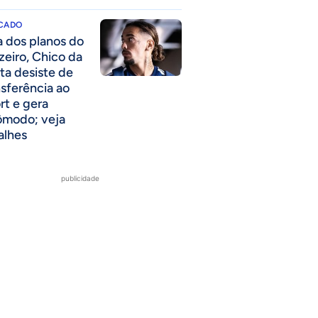
CADO
a dos planos do
zeiro, Chico da
ta desiste de
nsferência ao
rt e gera
ômodo; veja
alhes
publicidade