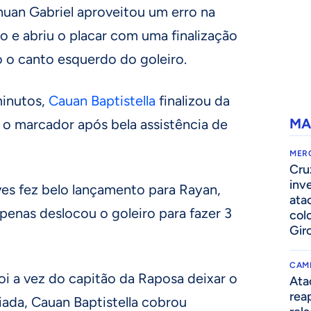
huan Gabriel aproveitou um erro na
io e abriu o placar com uma finalização
o o canto esquerdo do goleiro.
minutos,
Cauan Baptistella
finalizou da
MA
 o marcador após bela assistência de
MER
Cru
inv
ves fez belo lançamento para Rayan,
ata
penas deslocou o goleiro para fazer 3
col
Gir
CAM
oi a vez do capitão da Raposa deixar o
Ata
rea
iada, Cauan Baptistella cobrou