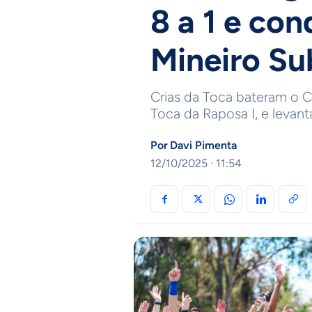
8 a 1 e con
Mineiro S
Crias da Toca bateram o 
Toca da Raposa I, e levan
Por
Davi Pimenta
12/10/2025 · 11:54