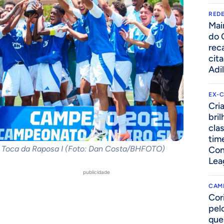
REDE
Mai
do 
rec
cit
Adi
EX-
Cri
bri
cla
tim
Toca da Raposa I (Foto: Dan Costa/BHFOTO)
Con
Lea
publicidade
CAM
Cor
pelo
que