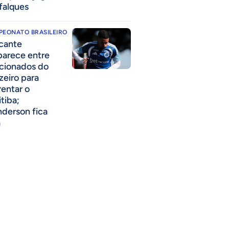
falques
PEONATO BRASILEIRO
cante
parece entre
acionados do
zeiro para
rentar o
itiba;
derson fica
a