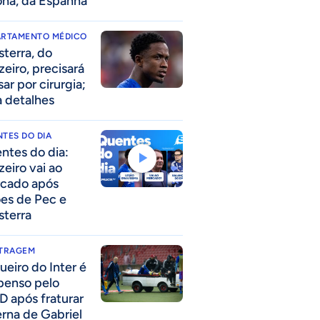
ona, da Espanha
ARTAMENTO MÉDICO
sterra, do
zeiro, precisará
ar por cirurgia;
a detalhes
TES DO DIA
ntes do dia:
zeiro vai ao
cado após
ões de Pec e
sterra
ITRAGEM
ueiro do Inter é
penso pelo
D após fraturar
erna de Gabriel