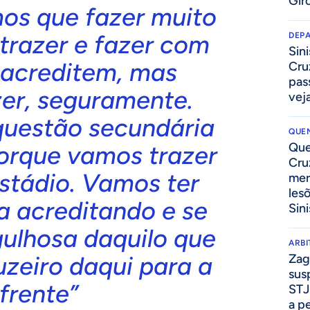
Gir
mos que fazer muito
trazer e fazer com
DEP
Sini
 acreditem, mas
Cru
pass
er, seguramente.
vej
questão secundária
QUEN
Que
orque vamos trazer
Cru
stádio. Vamos ter
mer
les
a acreditando e se
Sini
gulhosa daquilo que
ARB
uzeiro daqui para a
Zag
sus
frente”
STJ
a p