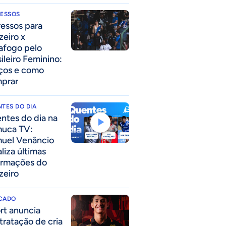
RESSOS
ressos para
zeiro x
afogo pelo
sileiro Feminino:
ços e como
prar
TES DO DIA
ntes do dia na
uca TV:
uel Venâncio
liza últimas
ormações do
zeiro
CADO
rt anuncia
tratação de cria