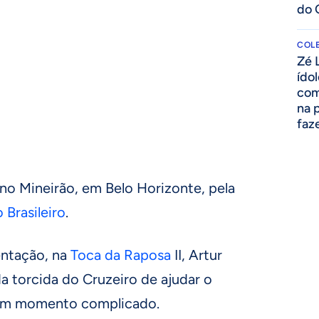
do 
COLE
Zé 
ído
com
na 
faze
a, no Mineirão, em Belo Horizonte, pela
Brasileiro
.
entação, na
Toca da Raposa
II, Artur
a torcida do Cruzeiro de ajudar o
 um momento complicado.