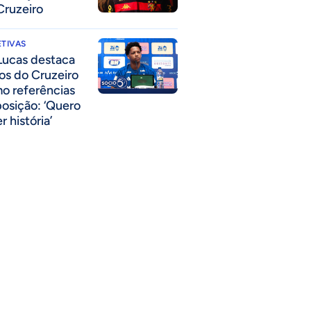
Cruzeiro
TIVAS
Lucas destaca
los do Cruzeiro
o referências
posição: ‘Quero
r história’