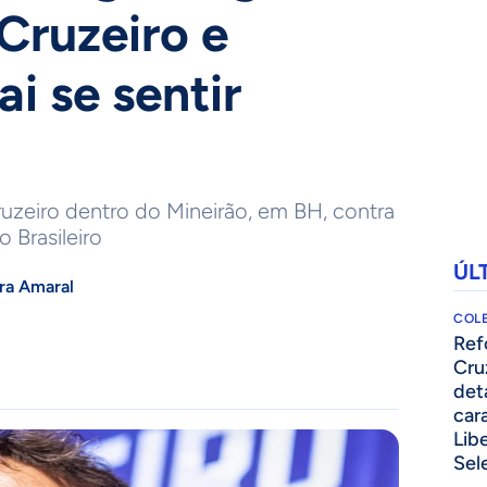
Cruzeiro e
ai se sentir
ruzeiro dentro do Mineirão, em BH, contra
 Brasileiro
ÚL
ra Amaral
COLE
⁠Re
Cru
det
cara
Lib
Sel