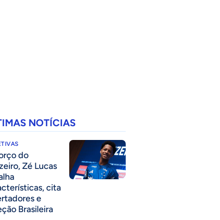
TIMAS NOTÍCIAS
TIVAS
forço do
zeiro, Zé Lucas
alha
cterísticas, cita
ertadores e
eção Brasileira