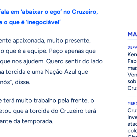
fala em ‘abaixar o ego’ no Cruzeiro,
 o que é ‘inegociável’
MA
nte apaixonada, muito presente,
DEP
lo que é a equipe. Peço apenas que
Kenj
 que nos ajudem. Quero sentir do lado
Fab
mai
ma torcida e uma Nação Azul que
Ven
sob
nós”, disse.
Cru
terá muito trabalho pela frente, o
MER
tou que a torcida do Cruzeiro terá
Cru
inv
tante da temporada.
ata
col