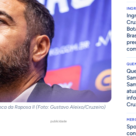
ING
Ing
Cru
Bot
Bra
pre
com
QUEN
Que
Sam
Sam
atua
inf
Cru
oca da Raposa II (Foto: Gustavo Aleixo/Cruzeiro)
MER
publicidade
Spo
con