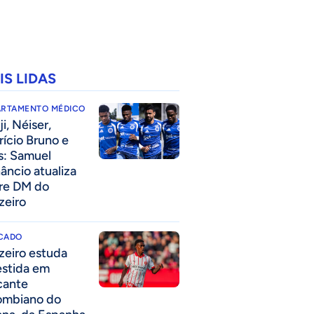
IS LIDAS
ARTAMENTO MÉDICO
i, Néiser,
rício Bruno e
s: Samuel
âncio atualiza
re DM do
zeiro
CADO
zeiro estuda
estida em
cante
ombiano do