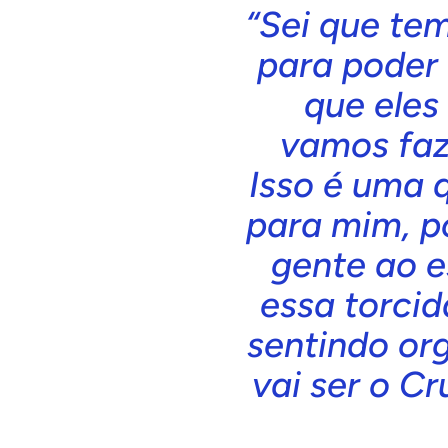
“Sei que te
para poder 
que eles
vamos faz
Isso é uma 
para mim, p
gente ao e
essa torcid
sentindo or
vai ser o Cr