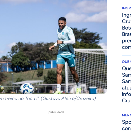
ING
Ing
Cru
Bot
Bra
pre
com
QUEN
Que
Sam
Sam
atua
inf
 treino na Toca II. (Gustavo Aleixo/Cruzeiro)
Cru
publicidade
MER
Spo
a
con