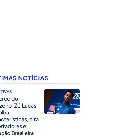
TIMAS NOTÍCIAS
TIVAS
forço do
zeiro, Zé Lucas
alha
cterísticas, cita
ertadores e
eção Brasileira