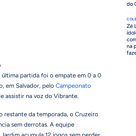
do 
COLE
Zé 
ído
com
na 
faze
o
 última partida foi o empate em 0 a 0
o, em Salvador, pelo
Campeonato
e assistir na voz do Vibrante.
o restante da temporada, o Cruzeiro
cia sem derrotas. A equipe
Jardim acumula 12 jogos sem perder