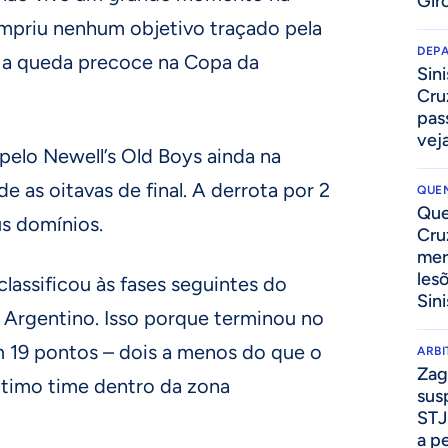
Gir
mpriu nenhum objetivo traçado pela
DEP
 a queda precoce na Copa da
Sini
Cru
pass
vej
 pelo Newell’s Old Boys ainda na
 as oitavas de final. A derrota por 2
QUEN
Que
us domínios.
Cru
mer
les
assificou às fases seguintes do
Sini
Argentino. Isso porque terminou no
m 19 pontos – dois a menos do que o
ARB
Zag
último time dentro da zona
sus
STJ
a p