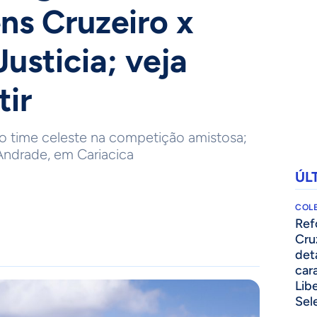
s Cruzeiro x
usticia; veja
tir
 do time celeste na competição amistosa;
Andrade, em Cariacica
ÚL
COLE
⁠Re
Cru
det
cara
Lib
Sel