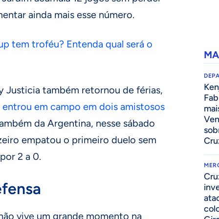
mentar ainda mais esse número.
up tem troféu? Entenda qual será o
MA
DEP
Kenj
y Justicia também retornou de férias,
Fab
,
entrou em campo em dois amistosos
mai
Ven
também da Argentina, nesse sábado
sob
uzeiro empatou o primeiro duelo sem
Cru
por 2 a 0.
MER
Cru
fensa
inv
ata
col
 não vive um grande momento na