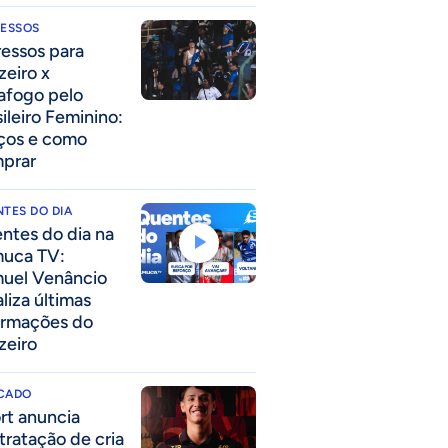
RESSOS
ressos para
zeiro x
afogo pelo
sileiro Feminino:
ços e como
prar
TES DO DIA
ntes do dia na
uca TV:
uel Venâncio
liza últimas
ormações do
zeiro
CADO
rt anuncia
tratação de cria