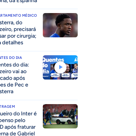
ona, da Espanha
ARTAMENTO MÉDICO
sterra, do
zeiro, precisará
ar por cirurgia;
a detalhes
TES DO DIA
ntes do dia:
zeiro vai ao
cado após
ões de Pec e
sterra
ITRAGEM
ueiro do Inter é
penso pelo
D após fraturar
erna de Gabriel