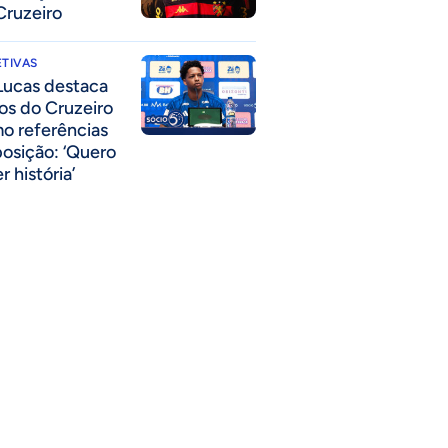
Cruzeiro
TIVAS
Lucas destaca
los do Cruzeiro
o referências
posição: ‘Quero
r história’