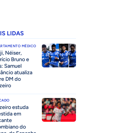
IS LIDAS
ARTAMENTO MÉDICO
i, Néiser,
rício Bruno e
s: Samuel
âncio atualiza
re DM do
zeiro
CADO
zeiro estuda
estida em
cante
ombiano do