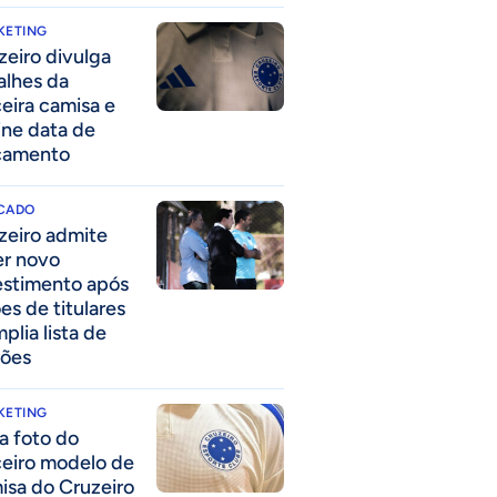
KETING
zeiro divulga
alhes da
ceira camisa e
ine data de
çamento
CADO
zeiro admite
er novo
estimento após
es de titulares
plia lista de
ões
KETING
a foto do
ceiro modelo de
isa do Cruzeiro