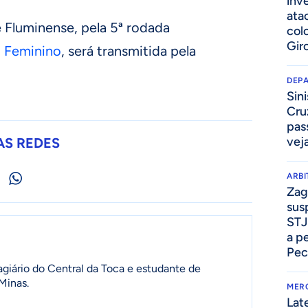
inv
ata
e Fluminense, pela 5ª rodada
col
Gir
o
Feminino
, será transmitida pela
DEP
Sini
Cru
pass
vej
AS REDES
ARB
Zag
sus
STJ
a p
Pec
agiário do Central da Toca e estudante de
Minas.
MER
Lat