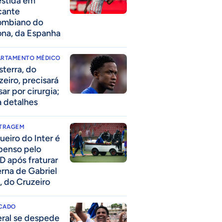
estida em
cante
ombiano do
ona, da Espanha
ARTAMENTO MÉDICO
sterra, do
zeiro, precisará
ar por cirurgia;
a detalhes
ITRAGEM
ueiro do Inter é
penso pelo
D após fraturar
erna de Gabriel
, do Cruzeiro
CADO
eral se despede