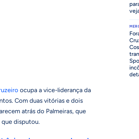
par
vej
MER
For
Cru
Cos
tra
Spo
inc
det
ruzeiro
ocupa a vice-liderança da
tos. Com duas vitórias e dois
arecem atrás do Palmeiras, que
 que disputou.