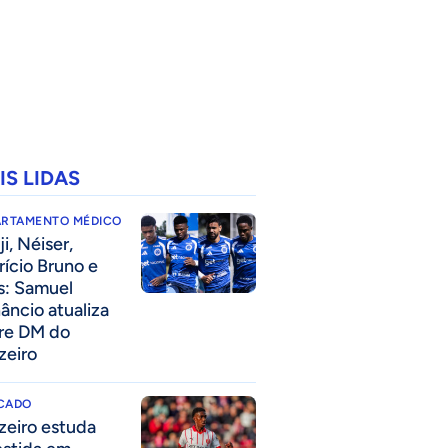
IS LIDAS
ARTAMENTO MÉDICO
i, Néiser,
rício Bruno e
s: Samuel
âncio atualiza
re DM do
zeiro
CADO
zeiro estuda