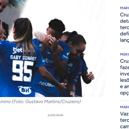
MAR
Cru
det
ter
def
lan
MER
Cru
faz
inv
lesõ
e am
opç
inino (Foto: Gustavo Martins/Cruzeiro)
MAR
Vaz
publicidade
ter
cam