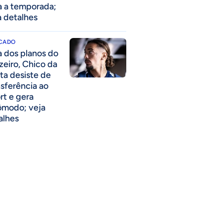
a a temporada;
a detalhes
CADO
a dos planos do
zeiro, Chico da
ta desiste de
nsferência ao
rt e gera
ômodo; veja
alhes