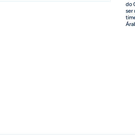
do 
ser
tim
Ára