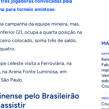
 três jogadoras convocadas pela
ina para torneio amistoso
a campanha da equipe mineira, mas,
inferior (2), ocupa a quarta posição na
rceiro colocado, soma três de saldo,
MA
quatro.
DEP
Kenj
e celeste visita a Ferroviária, na
Fab
mai
h, na Arena Fonte Luminosa, em
Ven
 São Paulo.
sob
Cru
inense pelo Brasileirão
MER
assistir
Cru