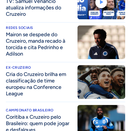
TV: Samuel Venâncio
atualiza informações do
Cruzeiro
REDES SOCIAIS
Mairon se despede do
Cruzeiro, manda recado à
torcida e cita Pedrinho e
Adilson
EX-CRUZEIRO
Cria do Cruzeiro brilha em
classificação de time
europeu na Conference
League
CAMPEONATO BRASILEIRO
Coritiba x Cruzeiro pelo
Brasileiro: quem pode jogar
e desfalques