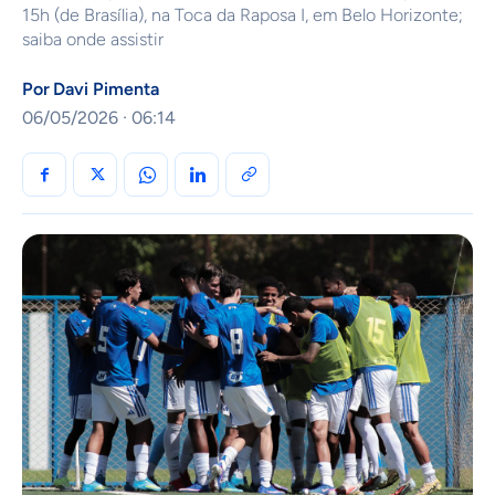
15h (de Brasília), na Toca da Raposa I, em Belo Horizonte;
saiba onde assistir
Por
Davi Pimenta
06/05/2026 · 06:14