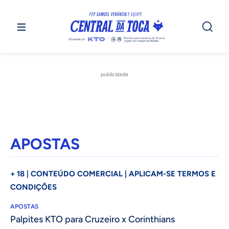
publicidade
APOSTAS
+ 18 | CONTEÚDO COMERCIAL | APLICAM-SE TERMOS E
CONDIÇÕES
APOSTAS
Palpites KTO para Cruzeiro x Corinthians