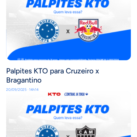
Palpites KTO para Cruzeiro x
Bragantino
20/09/2025 · 14h14