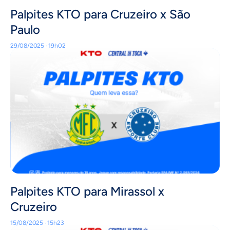
Palpites KTO para Cruzeiro x São
Paulo
29/08/2025 · 19h02
Palpites KTO para Mirassol x
Cruzeiro
15/08/2025 · 15h23