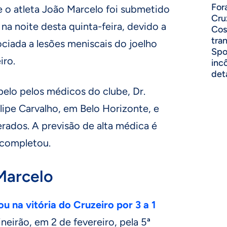
For
 o atleta João Marcelo foi submetido
Cru
na noite desta quinta-feira, devido a
Cos
tra
ociada a lesões meniscais do joelho
Spo
iro.
inc
det
 pelo pelos médicos do clube, Dr.
lipe Carvalho, em Belo Horizonte, e
rados. A previsão de alta médica é
, completou.
Marcelo
 na vitória do Cruzeiro por 3 a 1
ineirão, em 2 de fevereiro, pela 5ª