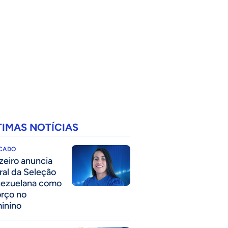
TIMAS NOTÍCIAS
CADO
zeiro anuncia
eral da Seleção
ezuelana como
orço no
inino