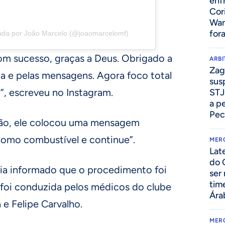
enf
Cor
Wan
for
ada por João Marcelo (@joaomarcelomf)
 com sucesso, graças a Deus. Obrigado a
ARB
Zag
a e pelas mensagens. Agora foco total
sus
”, escreveu no Instagram.
STJ
a p
Pec
ão, ele colocou uma mensagem
como combustível e continue”.
MER
Lat
do 
via informado que o procedimento foi
ser
tim
 foi conduzida pelos médicos do clube
Ára
 e Felipe Carvalho.
MER