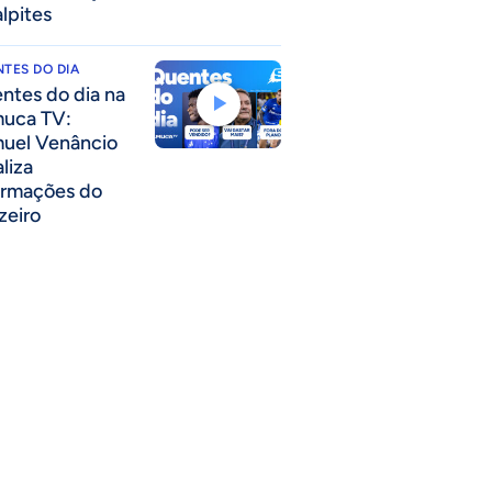
alpites
TES DO DIA
ntes do dia na
uca TV:
uel Venâncio
liza
ormações do
zeiro