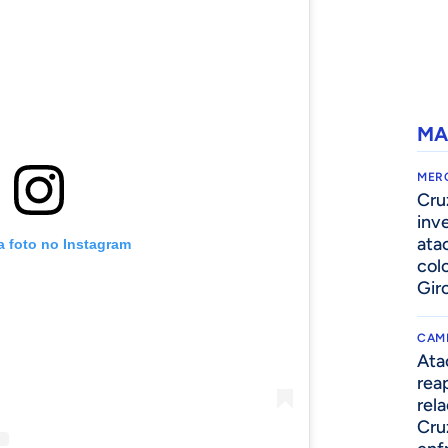
MA
MER
Cru
inv
ata
a foto no Instagram
col
Gir
CAM
Ata
rea
rel
Cru