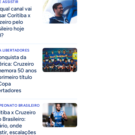
 ASSISTIR
qual canal vai
sar Coritiba x
zeiro pelo
ileiro hoje
)?
 LIBERTADORES
onquista da
rica: Cruzeiro
emora 50 anos
rimeiro título
Copa
ertadores
PEONATO BRASILEIRO
itiba x Cruzeiro
 Brasileiro:
ário, onde
stir, escalações