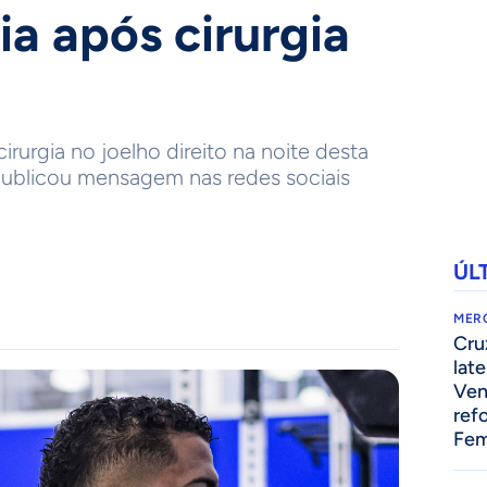
ia após cirurgia
rurgia no joelho direito na noite desta
o publicou mensagem nas redes sociais
ÚL
MER
Cru
lat
Ven
ref
Fem