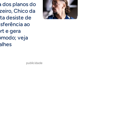
a dos planos do
zeiro, Chico da
ta desiste de
nsferência ao
rt e gera
ômodo; veja
alhes
publicidade