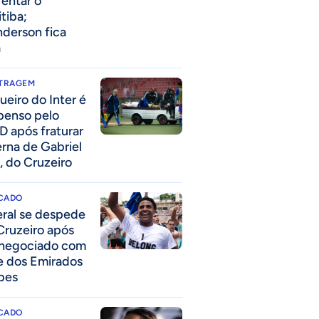
rentar o
itiba;
derson fica
a
ITRAGEM
ueiro do Inter é
penso pelo
D após fraturar
erna de Gabriel
, do Cruzeiro
CADO
eral se despede
Cruzeiro após
 negociado com
e dos Emirados
bes
CADO