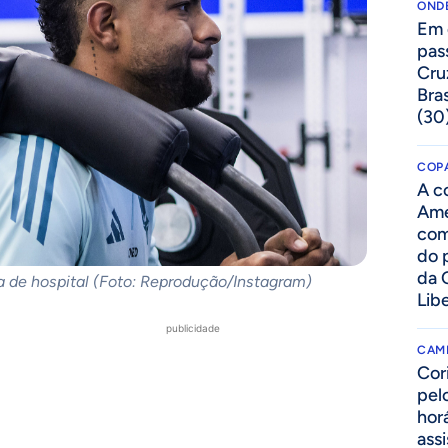
ONDE
Em 
pas
Cru
Bras
(30
COPA
A c
Amé
com
do p
da 
de hospital (Foto: Reprodução/Instagram)
Lib
publicidade
CAM
Cor
pelo
hor
assi