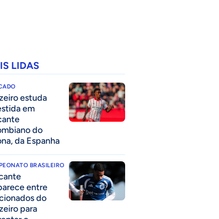
IS LIDAS
CADO
zeiro estuda
estida em
cante
ombiano do
ona, da Espanha
PEONATO BRASILEIRO
cante
parece entre
acionados do
zeiro para