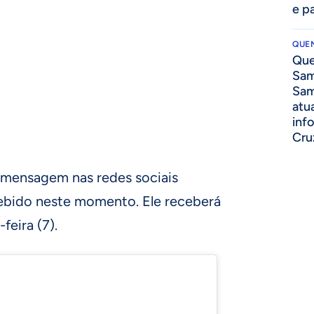
e p
QUEN
Que
Sam
Sam
atua
inf
Cru
 mensagem nas redes sociais
ebido neste momento. Ele receberá
feira (7).