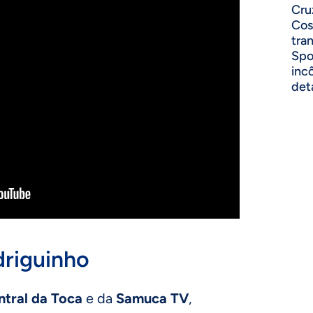
Cru
Cos
tra
Spo
inc
det
driguinho
ntral da Toca
e da
Samuca TV
,