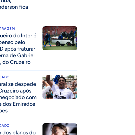
itiba;
derson fica
a
ITRAGEM
ueiro do Inter é
penso pelo
D após fraturar
erna de Gabriel
, do Cruzeiro
CADO
eral se despede
Cruzeiro após
 negociado com
e dos Emirados
bes
CADO
a dos planos do