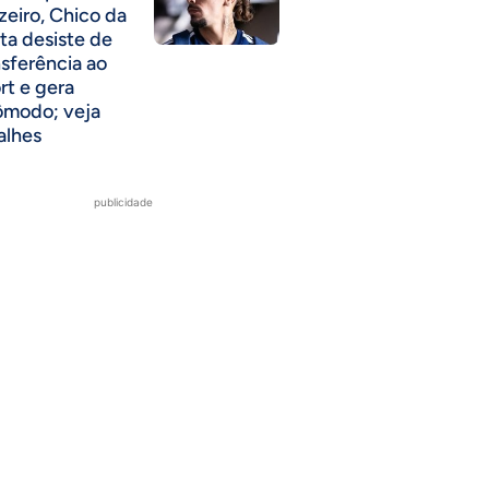
zeiro, Chico da
ta desiste de
nsferência ao
rt e gera
ômodo; veja
alhes
publicidade