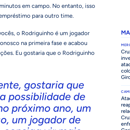
 minutos em campo. No entanto, isso
 empréstimo para outro time.
MA
 vocês, o Rodriguinho é um jogador
onosco na primeira fase e acabou
MER
Cru
ções. Eu gostaria que o Rodriguinho
inv
ata
col
Gir
nte, gostaria que
CAM
 a possibilidade de
Ata
rea
 no próximo ano, um
rel
so, um jogador de
Cru
enf