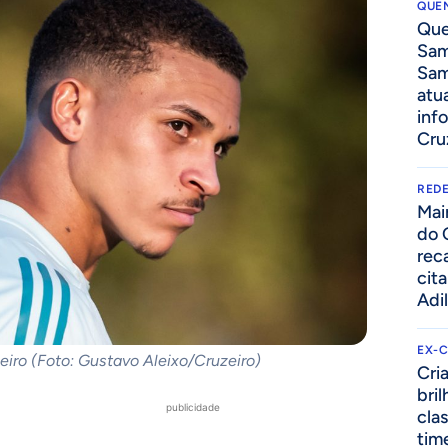
QUEN
Que
Sam
Sam
atua
inf
Cru
REDE
Mai
do 
rec
cit
Adi
EX-
eiro (Foto: Gustavo Aleixo/Cruzeiro)
Cri
bri
publicidade
cla
tim
e