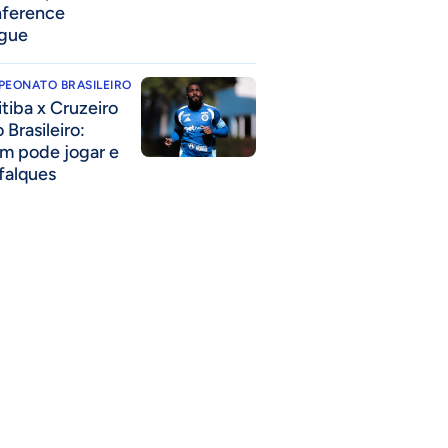
ference
gue
PEONATO BRASILEIRO
itiba x Cruzeiro
 Brasileiro:
m pode jogar e
falques