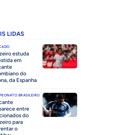
IS LIDAS
CADO
zeiro estuda
estida em
cante
ombiano do
ona, da Espanha
PEONATO BRASILEIRO
cante
parece entre
acionados do
zeiro para
rentar o