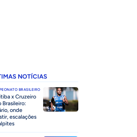
TIMAS NOTÍCIAS
PEONATO BRASILEIRO
itiba x Cruzeiro
 Brasileiro:
ário, onde
stir, escalações
alpites