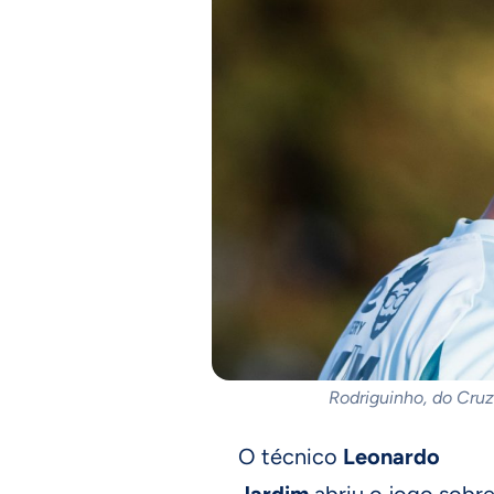
Rodriguinho, do Cruz
O técnico
Leonardo
Jardim
abriu o jogo sobr