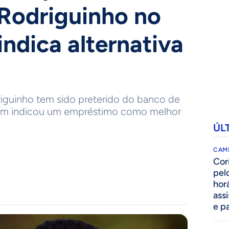
Rodriguinho no
indica alternativa
iguinho tem sido preterido do banco de
rdim indicou um empréstimo como melhor
ÚL
CAM
Cor
pelo
hor
assi
e p