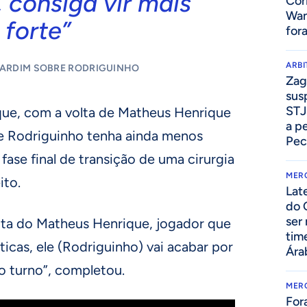
 consiga vir mais
Cor
Wan
forte”
for
ARB
ARDIM SOBRE RODRIGUINHO
Zag
sus
STJ
ue, com a volta de Matheus Henrique
a p
ue Rodriguinho tenha ainda menos
Pec
fase final de transição de uma cirurgia
MER
ito.
Lat
do 
ser
lta do Matheus Henrique, jogador que
tim
icas, ele (Rodriguinho) vai acabar por
Ára
 turno”, completou.
MER
For