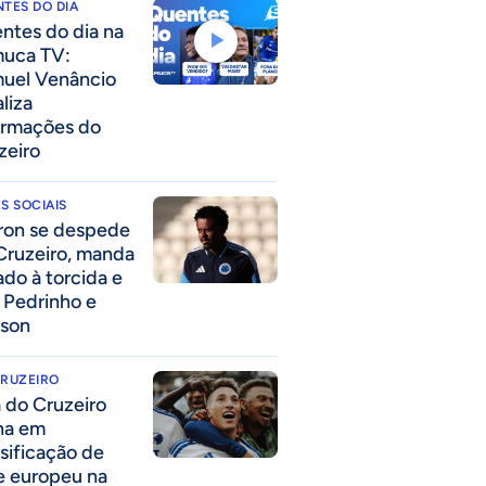
TES DO DIA
ntes do dia na
uca TV:
uel Venâncio
liza
ormações do
zeiro
S SOCIAIS
ron se despede
Cruzeiro, manda
ado à torcida e
a Pedrinho e
lson
CRUZEIRO
a do Cruzeiro
lha em
ssificação de
e europeu na