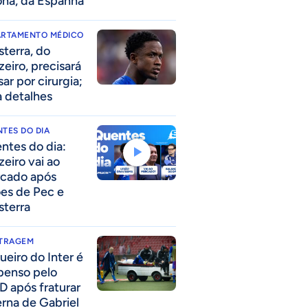
ona, da Espanha
ARTAMENTO MÉDICO
sterra, do
zeiro, precisará
ar por cirurgia;
a detalhes
TES DO DIA
ntes do dia:
zeiro vai ao
cado após
ões de Pec e
sterra
ITRAGEM
ueiro do Inter é
penso pelo
D após fraturar
erna de Gabriel