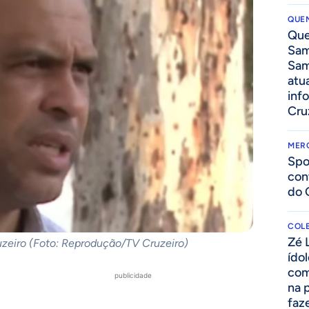
QUEN
Que
Sam
Sam
atua
inf
Cru
MER
Spo
con
do 
COLE
Zé 
uzeiro (Foto: Reprodução/TV Cruzeiro)
ído
com
publicidade
na 
faze