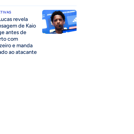
TIVAS
Lucas revela
sagem de Kaio
ge antes de
rto com
zeiro e manda
ado ao atacante