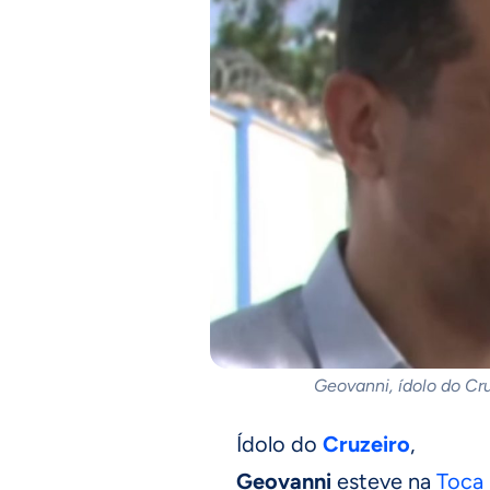
Geovanni, ídolo do Cr
Ídolo do
Cruzeiro
,
Geovanni
esteve na
Toca