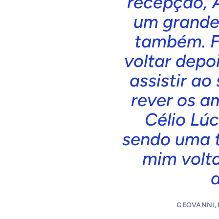
recepção, A
um grande
também. Fi
voltar depo
assistir ao
rever os a
Célio Lúc
sendo uma t
mim volta
GEOVANNI, 