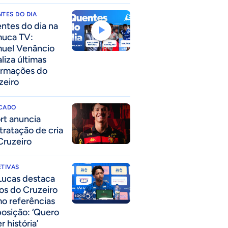
TES DO DIA
ntes do dia na
uca TV:
uel Venâncio
liza últimas
ormações do
zeiro
CADO
rt anuncia
tratação de cria
Cruzeiro
TIVAS
Lucas destaca
los do Cruzeiro
o referências
posição: ‘Quero
r história’