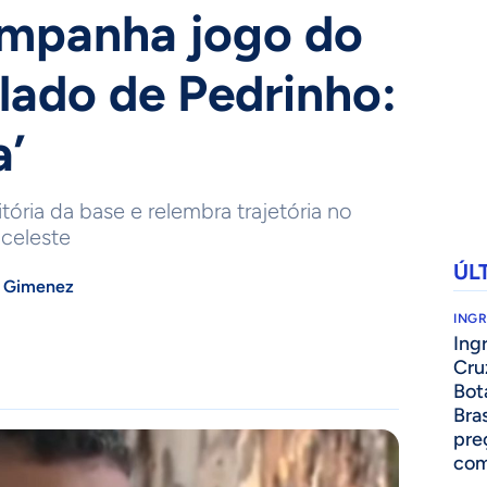
ompanha jogo do
lado de Pedrinho:
a’
ória da base e relembra trajetória no
 celeste
ÚL
 Gimenez
ING
Ing
Cru
Bot
Bra
pre
com