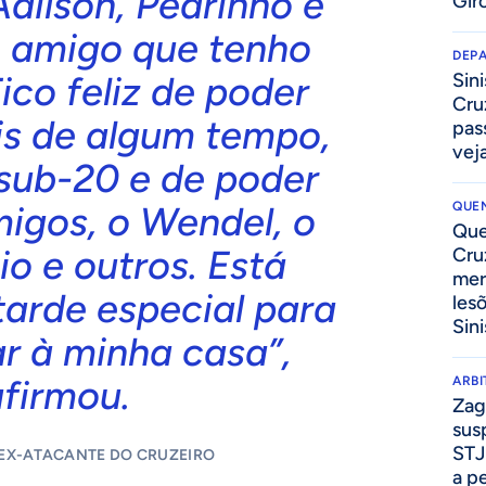
dilson, Pedrinho é
Gir
 amigo que tenho
DEP
co feliz de poder
Sini
Cru
is de algum tempo,
pass
vej
 sub-20 e de poder
migos, o Wendel, o
QUEN
Que
io e outros. Está
Cru
mer
arde especial para
les
Sini
r à minha casa”,
afirmou.
ARB
Zag
sus
STJ
EX-ATACANTE DO CRUZEIRO
a p