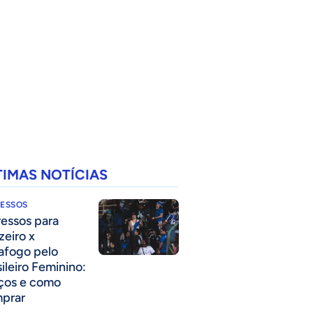
TIMAS NOTÍCIAS
RESSOS
ressos para
zeiro x
afogo pelo
sileiro Feminino:
ços e como
prar