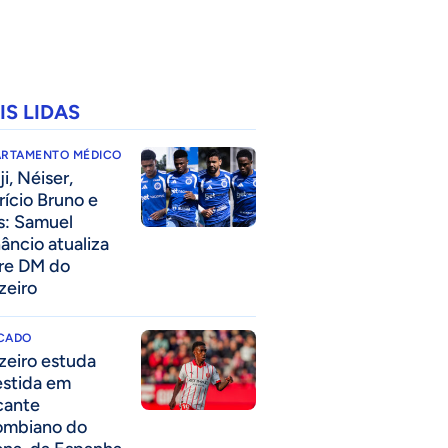
IS LIDAS
ARTAMENTO MÉDICO
i, Néiser,
rício Bruno e
s: Samuel
âncio atualiza
re DM do
zeiro
CADO
zeiro estuda
estida em
cante
ombiano do