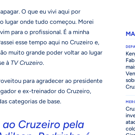
apagar. O que eu vivi aqui por
 o lugar onde tudo começou. Morei
vim para o profissional. É a minha
MA
Passei esse tempo aqui no Cruzeiro e,
DEP
o muito grande poder voltar ao lugar
Kenj
Fab
se à
TV Cruzeiro
.
mai
Ven
sob
oveitou para agradecer ao presidente
Cru
ogador e ex-treinador do Cruzeiro,
das categorias de base.
MER
Cru
inv
 ao Cruzeiro pela
ata
col