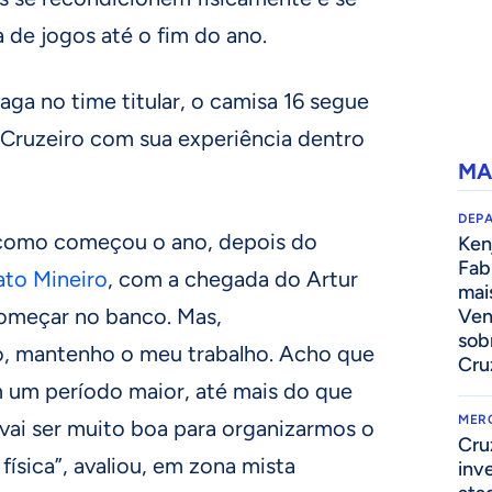
 de jogos até o fim do ano.
ga no time titular, o camisa 16 segue
 Cruzeiro com sua experiência dentro
MA
DEP
como começou o ano, depois do
Kenj
Fab
to Mineiro
, com a chegada do Artur
mai
começar no banco. Mas,
Ven
sob
, mantenho o meu trabalho. Acho que
Cru
 um período maior, até mais do que
MER
 vai ser muito boa para organizarmos o
Cru
ísica”, avaliou, em zona mista
inv