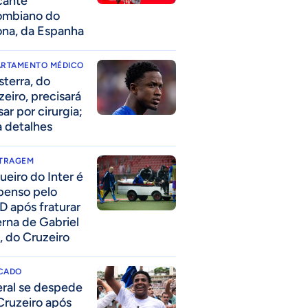
cante
ombiano do
ona, da Espanha
ARTAMENTO MÉDICO
sterra, do
zeiro, precisará
ar por cirurgia;
a detalhes
ITRAGEM
ueiro do Inter é
penso pelo
D após fraturar
erna de Gabriel
, do Cruzeiro
CADO
eral se despede
Cruzeiro após