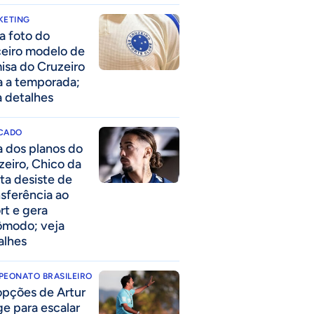
KETING
a foto do
ceiro modelo de
isa do Cruzeiro
a a temporada;
a detalhes
CADO
a dos planos do
zeiro, Chico da
ta desiste de
nsferência ao
rt e gera
ômodo; veja
alhes
PEONATO BRASILEIRO
opções de Artur
ge para escalar