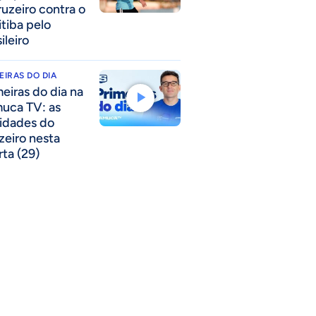
ruzeiro contra o
itiba pelo
ileiro
EIRAS DO DIA
meiras do dia na
uca TV: as
idades do
zeiro nesta
rta (29)