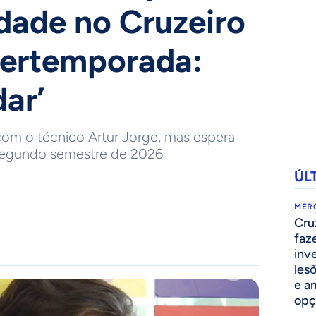
idade no Cruzeiro
tertemporada:
ar’
com o técnico Artur Jorge, mas espera
 segundo semestre de 2026
ÚL
MER
Cru
faz
inv
lesõ
e am
opç