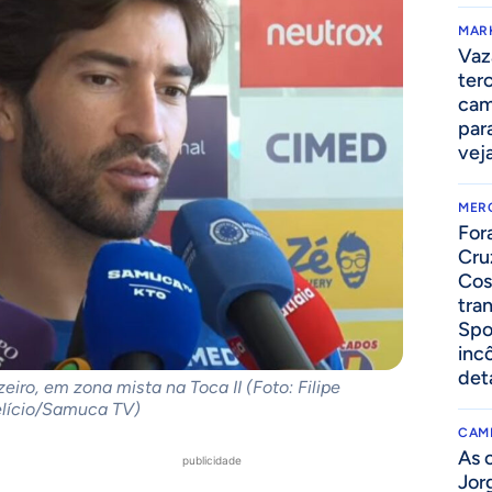
MAR
Vaz
ter
cam
par
vej
MER
For
Cru
Cos
tra
Spo
inc
det
eiro, em zona mista na Toca II (Foto: Filipe
lício/Samuca TV)
CAM
As 
publicidade
Jor