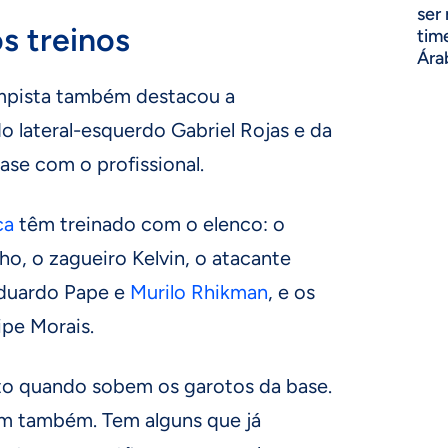
ser
s treinos
tim
Ára
mpista também destacou a
 lateral-esquerdo Gabriel Rojas e da
ase com o profissional.
ca
têm treinado com o elenco: o
ho, o zagueiro Kelvin, o atacante
 Eduardo Pape e
Murilo Rhikman
, e os
ipe Morais.
sto quando sobem os garotos da base.
sim também. Tem alguns que já