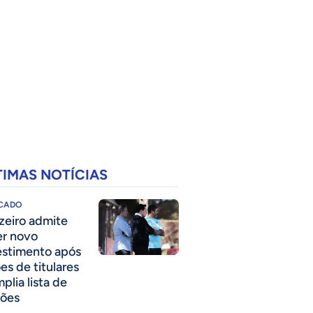
TIMAS NOTÍCIAS
CADO
zeiro admite
er novo
estimento após
es de titulares
plia lista de
ões