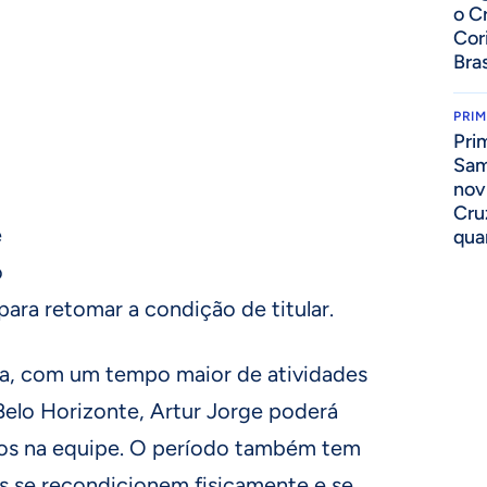
o C
Cor
Bras
PRIM
Pri
Sam
nov
Cru
e
qua
o
ara retomar a condição de titular.
a, com um tempo maior de atividades
Belo Horizonte, Artur Jorge poderá
rios na equipe. O período também tem
as se recondicionem fisicamente e se