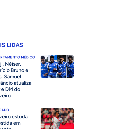
IS LIDAS
ARTAMENTO MÉDICO
i, Néiser,
rício Bruno e
s: Samuel
âncio atualiza
re DM do
zeiro
CADO
zeiro estuda
estida em