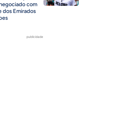
 negociado com
e dos Emirados
bes
publicidade