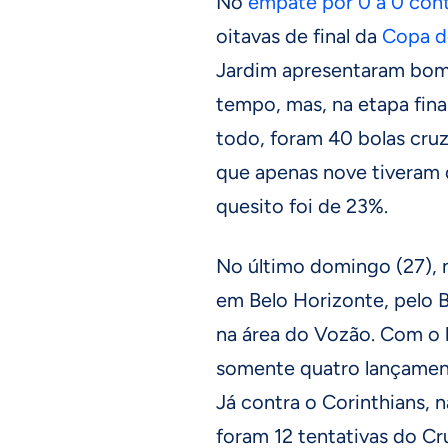
No
empate por 0 a 0 con
oitavas de final da
Copa do
Jardim apresentaram bom 
tempo, mas, na etapa fin
todo, foram 40 bolas cru
que apenas nove tiveram 
quesito foi de 23%.
No último domingo (27),
em Belo Horizonte, pelo B
na área do Vozão. Com o 
somente quatro lançamento
Já contra o Corinthians,
foram 12 tentativas do Cr