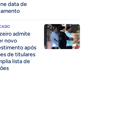
ine data de
çamento
CADO
zeiro admite
er novo
estimento após
es de titulares
plia lista de
ões