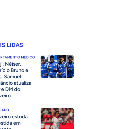
IS LIDAS
ARTAMENTO MÉDICO
i, Néiser,
rício Bruno e
s: Samuel
âncio atualiza
re DM do
zeiro
CADO
zeiro estuda
estida em