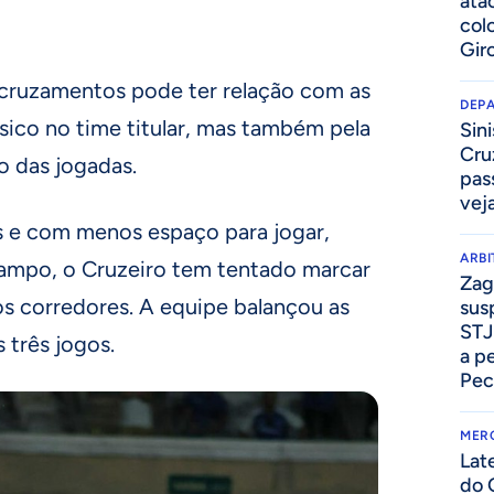
ata
col
Gir
cruzamentos pode ter relação com as
DEP
sico no time titular, mas também pela
Sini
Cru
o das jogadas.
pass
vej
is e com menos espaço para jogar,
ARB
ampo, o Cruzeiro tem tentado marcar
Zag
s corredores. A equipe balançou as
sus
STJ
 três jogos.
a p
Pec
MER
Lat
do 