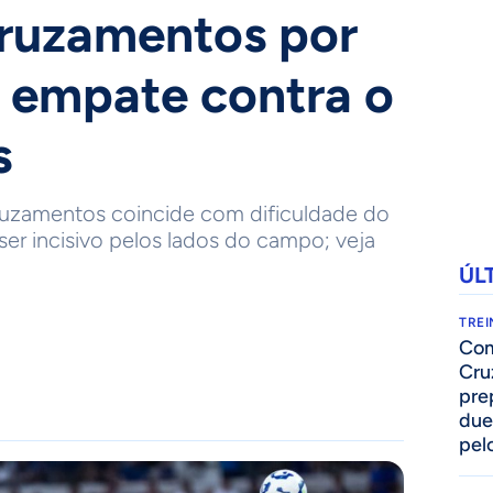
cruzamentos por
 empate contra o
s
uzamentos coincide com dificuldade do
ser incisivo pelos lados do campo; veja
ÚL
TRE
Com
Cru
pre
due
pelo