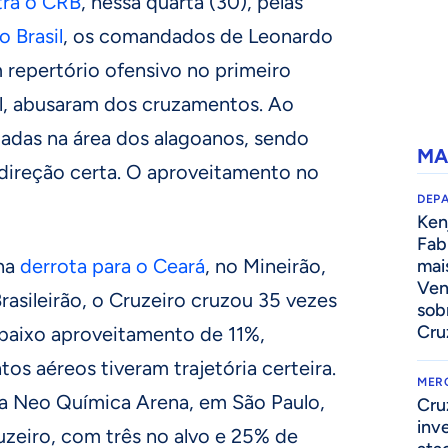
tra o CRB
, nessa quarta (30), pelas
 Brasil
, os comandados de Leonardo
repertório ofensivo no primeiro
al, abusaram dos cruzamentos. Ao
zadas na área dos alagoanos, sendo
MA
direção certa. O aproveitamento no
DEP
Kenj
Fab
 na
derrota para o Ceará
, no Mineirão,
mai
Ven
rasileirão, o Cruzeiro cruzou 35 vezes
sob
Cru
baixo aproveitamento de 11%,
s aéreos tiveram trajetória certeira.
MER
 na Neo Química Arena, em São Paulo,
Cru
inv
uzeiro, com três no alvo e 25% de