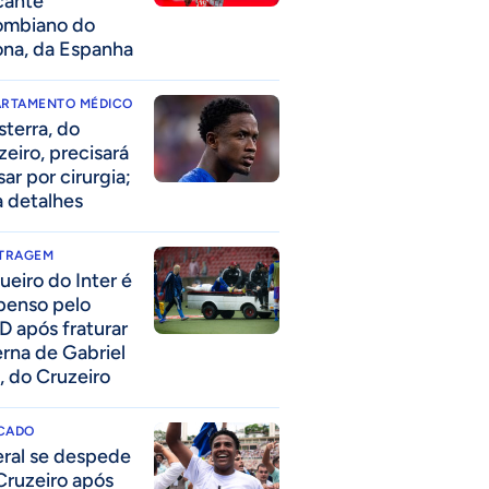
cante
ombiano do
ona, da Espanha
ARTAMENTO MÉDICO
sterra, do
zeiro, precisará
ar por cirurgia;
a detalhes
ITRAGEM
ueiro do Inter é
penso pelo
D após fraturar
erna de Gabriel
, do Cruzeiro
CADO
eral se despede
Cruzeiro após