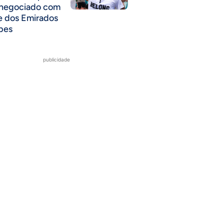
 negociado com
e dos Emirados
bes
publicidade