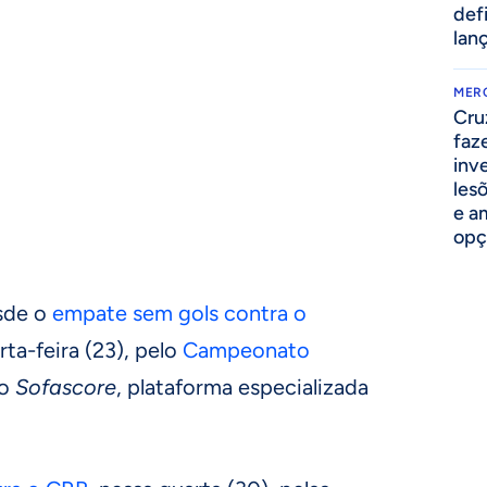
def
lan
MER
Cru
faz
inv
lesõ
e am
opç
esde o
empate sem gols contra o
rta-feira (23), pelo
Campeonato
do
Sofascore
, plataforma especializada