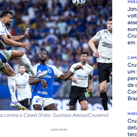
MER
Jon
volt
ass
eur
Cru
em 
CAM
Cru
um 
pen
de 
Cor
Bras
MAR
ça contra o Ceará (Foto: Gustavo Aleixo/Cruzeiro)
Cru
det
publicidade
ter