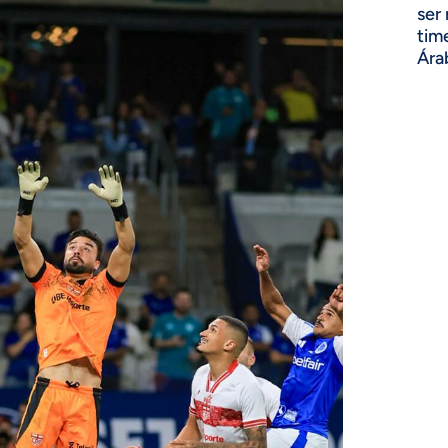
ser
tim
Ára