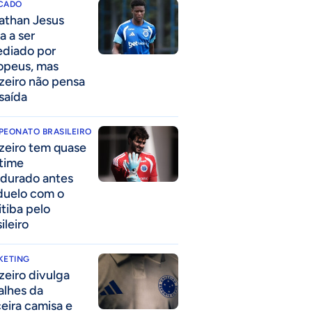
CADO
athan Jesus
a a ser
ediado por
opeus, mas
zeiro não pensa
saída
PEONATO BRASILEIRO
zeiro tem quase
time
durado antes
duelo com o
itiba pelo
ileiro
KETING
zeiro divulga
alhes da
ceira camisa e