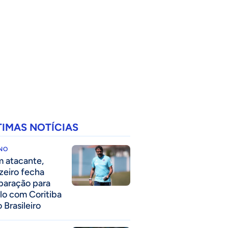
TIMAS NOTÍCIAS
INO
 atacante,
zeiro fecha
paração para
lo com Coritiba
 Brasileiro