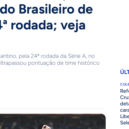
o Brasileiro de
ª rodada; veja
antino, pela 24ª rodada da Série A, no
ltrapassou pontuação de time histórico
ÚL
COLE
⁠Re
Cru
det
cara
Lib
Sel