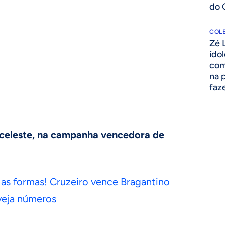
do 
COLE
Zé 
ído
com
na 
faze
 celeste, na campanha vencedora de
 as formas! Cruzeiro vence Bragantino
veja números