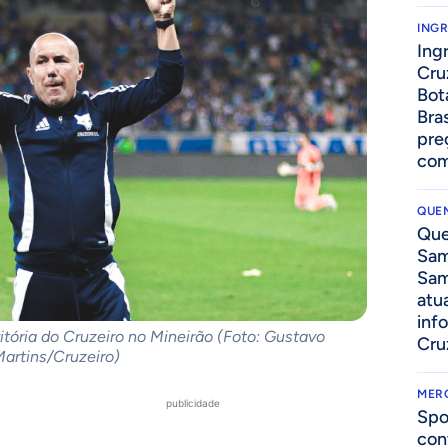
ING
Ing
Cru
Bot
Bra
pre
com
QUEN
Que
Sam
Sam
atua
inf
ória do Cruzeiro no Mineirão (Foto: Gustavo
Cru
artins/Cruzeiro)
MER
publicidade
Spo
con