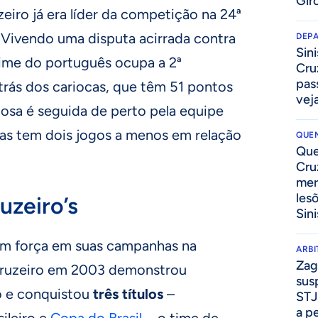
Gir
iro já era líder da competição na 24ª
 Vivendo uma disputa acirrada contra
DEP
Sini
time do português ocupa a 2ª
Cru
pass
atrás dos cariocas, que têm 51 pontos
vej
osa é seguida de perto pela equipe
mas tem dois jogos a menos em relação
QUEN
Que
Cru
mer
les
uzeiro’s
Sini
am força em suas campanhas na
ARB
Zag
Cruzeiro em 2003 demonstrou
sus
o e conquistou
três títulos
–
STJ
a p
ileiro e
Copa do Brasil
-. o time de