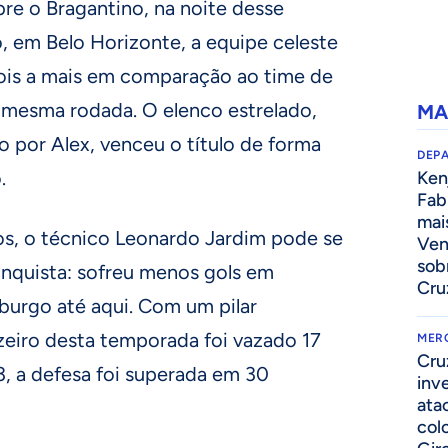
bre o Bragantino, na noite desse
, em Belo Horizonte, a equipe celeste
dois a mais em comparação ao time de
mesma rodada. O elenco estrelado,
MA
por Alex, venceu o título de forma
DEP
.
Kenj
Fab
mai
s, o técnico Leonardo Jardim pode se
Ven
sob
onquista: sofreu menos gols em
Cru
burgo até aqui. Com um pilar
zeiro desta temporada foi vazado 17
MER
Cru
, a defesa foi superada em 30
inv
ata
col