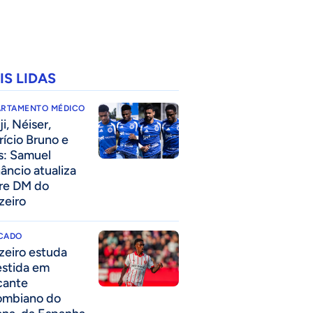
IS LIDAS
ARTAMENTO MÉDICO
i, Néiser,
rício Bruno e
s: Samuel
âncio atualiza
re DM do
zeiro
CADO
zeiro estuda
estida em
cante
ombiano do