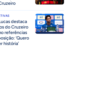
Cruzeiro
TIVAS
Lucas destaca
los do Cruzeiro
o referências
posição: ‘Quero
r história’