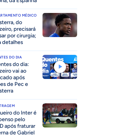
ona, da Espanha
ARTAMENTO MÉDICO
sterra, do
zeiro, precisará
ar por cirurgia;
a detalhes
TES DO DIA
ntes do dia:
zeiro vai ao
cado após
ões de Pec e
sterra
ITRAGEM
ueiro do Inter é
penso pelo
D após fraturar
erna de Gabriel