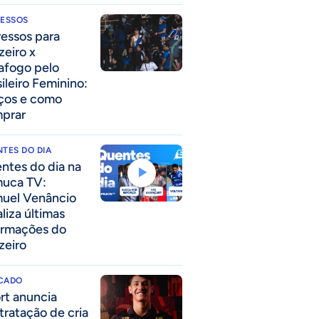
RESSOS
ressos para
zeiro x
afogo pelo
sileiro Feminino:
ços e como
prar
TES DO DIA
ntes do dia na
uca TV:
uel Venâncio
liza últimas
ormações do
zeiro
CADO
rt anuncia
tratação de cria