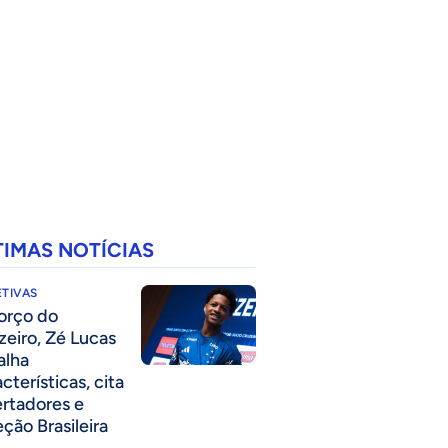
TIMAS NOTÍCIAS
TIVAS
forço do
zeiro, Zé Lucas
alha
cterísticas, cita
ertadores e
eção Brasileira