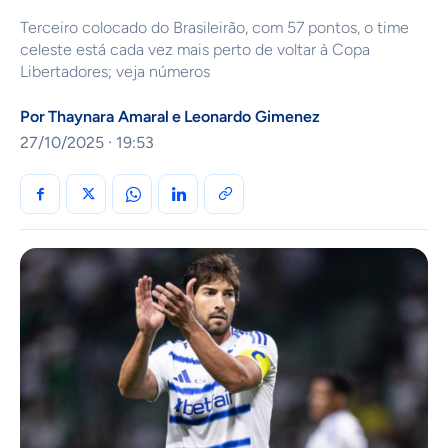
Terceiro colocado do Brasileirão, com 57 pontos, o time
celeste está cada vez mais perto de voltar à Copa
Libertadores; veja números
Por
Thaynara Amaral
e
Leonardo Gimenez
27/10/2025 · 19:53