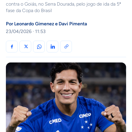
contra o Goiás, no Serra Dourada, pelo jogo de ida da 5ª
fase da Copa do Brasil
Por
Leonardo Gimenez
e
Davi Pimenta
23/04/2026 · 11:53