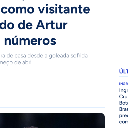
 como visitante
do de Artur
a números
ra de casa desde a goleada sofrida
meço de abril
ÚL
ING
Ing
Cru
Bot
Bra
pre
com