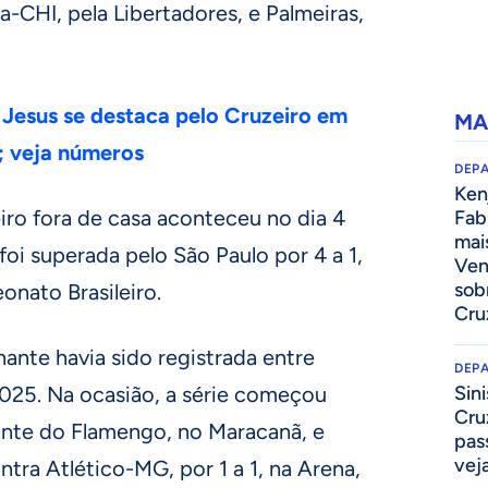
a-CHI, pela Libertadores, e Palmeiras,
Jesus se destaca pelo Cruzeiro em
MA
; veja números
DEP
Kenj
iro fora de casa aconteceu no dia 4
Fab
mai
foi superada pelo São Paulo por 4 a 1,
Ven
sob
nato Brasileiro.
Cru
ante havia sido registrada entre
DEP
025. Na ocasião, a série começou
Sini
Cru
nte do Flamengo, no Maracanã, e
pass
vej
tra Atlético-MG, por 1 a 1, na Arena,