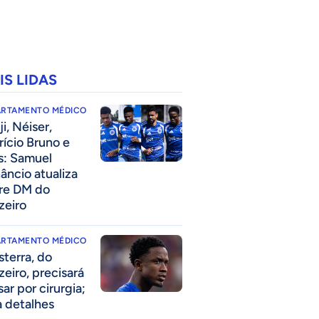
IS LIDAS
ARTAMENTO MÉDICO
i, Néiser,
rício Bruno e
s: Samuel
âncio atualiza
re DM do
zeiro
ARTAMENTO MÉDICO
sterra, do
zeiro, precisará
ar por cirurgia;
a detalhes