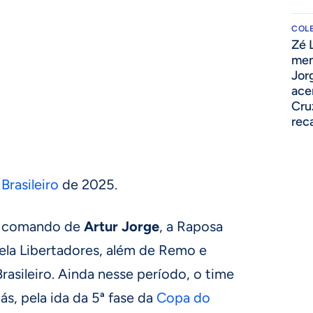
COLE
Zé 
men
Jor
ace
Cru
rec
rasileiro
de 2025.
 o comando de
Artur Jorge
, a Raposa
la Libertadores, além de Remo e
asileiro. Ainda nesse período, o time
s, pela ida da 5ª fase da
Copa do