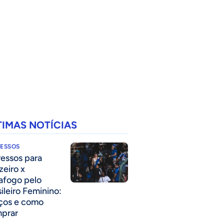
TIMAS NOTÍCIAS
RESSOS
ressos para
zeiro x
afogo pelo
sileiro Feminino:
ços e como
prar