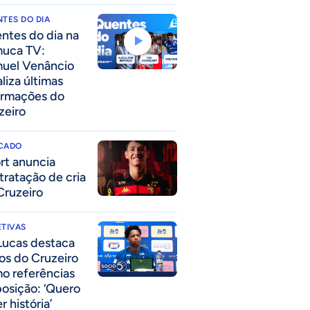
TES DO DIA
ntes do dia na
uca TV:
uel Venâncio
liza últimas
ormações do
zeiro
CADO
rt anuncia
tratação de cria
Cruzeiro
TIVAS
Lucas destaca
los do Cruzeiro
o referências
posição: ‘Quero
r história’