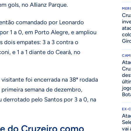
m gols, no Allianz Parque.
MER
Cru
inv
, então comandado por Leonardo
ata
or 1 a 0, em Porto Alegre, e ampliou
col
Gir
s dois empates: 3 a 3 contra o
ni, e 1 a 1 diante do Ceará, no
CAM
Ata
Cru
des
visitante foi encerrada na 38ª rodada
últ
jog
na primeira semana de dezembro,
Bot
 derrotado pelo Santos por 3 a 0, na
EX-
Ata
Sel
de do Cruzeiro como
vai