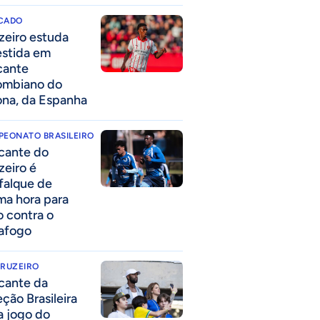
CADO
zeiro estuda
estida em
cante
ombiano do
ona, da Espanha
PEONATO BRASILEIRO
cante do
zeiro é
falque de
ima hora para
o contra o
afogo
CRUZEIRO
cante da
eção Brasileira
 a jogo do