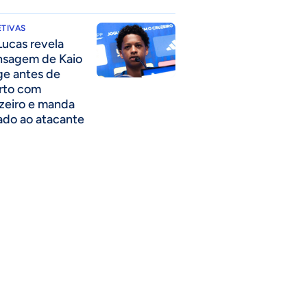
TIVAS
Lucas revela
sagem de Kaio
ge antes de
rto com
zeiro e manda
ado ao atacante