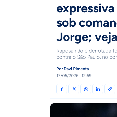
expressiva
sob coman
Jorge; vej
Raposa não é derrotada fo
contra o São Paulo, no co
Por
Davi Pimenta
17/05/2026 · 12:59