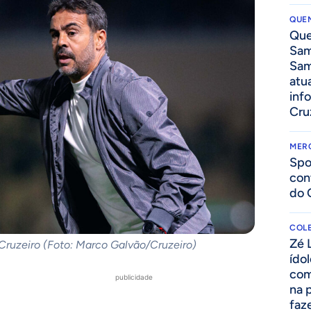
QUEN
Que
Sam
Sam
atua
inf
Cru
MER
Spo
con
do 
COLE
Zé 
 Cruzeiro (Foto: Marco Galvão/Cruzeiro)
ído
com
publicidade
na 
faze