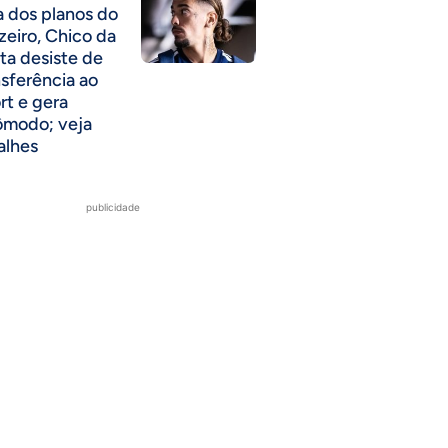
a dos planos do
zeiro, Chico da
ta desiste de
nsferência ao
rt e gera
ômodo; veja
alhes
publicidade