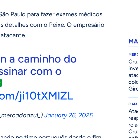
São Paulo para fazer exames médicos
os detalhes com o Peixe. O empresário
atacante.
MA
ón a caminho do
MER
Cru
assinar com o
inv
ata
col
Gir
com/ji10tXMlZL
CAM
Ata
_mercadoazul_)
January 26, 2025
rea
rel
Cru
inando no time português desde o fim