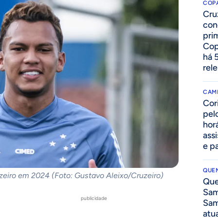
COPA
Cru
con
prim
Cop
há 
rel
CAM
Cor
pelo
hor
assi
e p
QUEN
zeiro em 2024 (Foto: Gustavo Aleixo/Cruzeiro)
Que
Sam
publicidade
Sam
atua