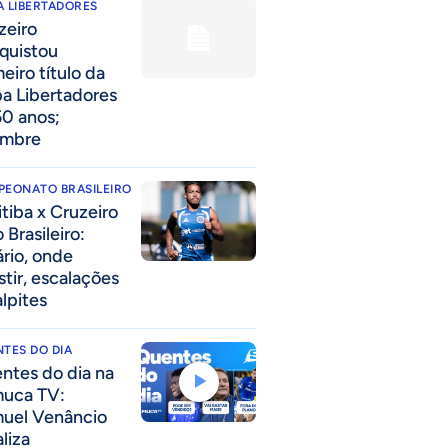
 LIBERTADORES
zeiro
quistou
eiro título da
a Libertadores
50 anos;
embre
PEONATO BRASILEIRO
itiba x Cruzeiro
 Brasileiro:
ário, onde
stir, escalações
alpites
TES DO DIA
ntes do dia na
uca TV:
uel Venâncio
liza