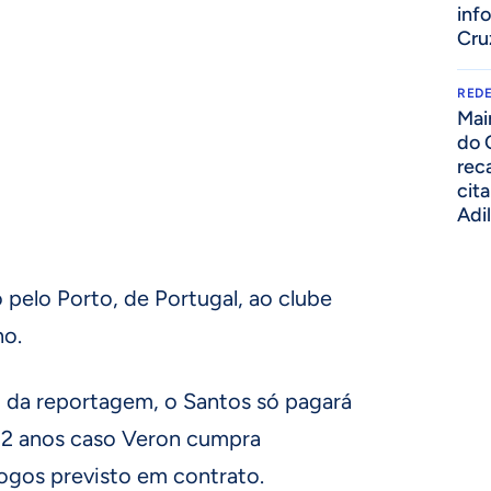
inf
Cru
REDE
Mai
do 
rec
cit
Adi
pelo Porto, de Portugal, ao clube
no.
 da reportagem, o Santos só pagará
 22 anos caso Veron cumpra
gos previsto em contrato.