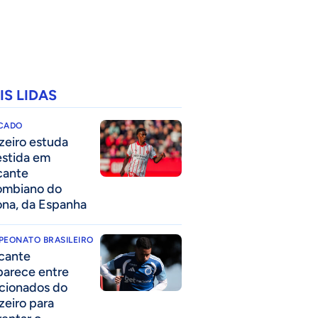
IS LIDAS
CADO
zeiro estuda
estida em
cante
ombiano do
ona, da Espanha
PEONATO BRASILEIRO
cante
parece entre
acionados do
zeiro para