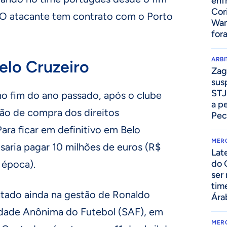
enf
Cor
o. O atacante tem contrato com o Porto
Wan
for
ARB
elo Cruzeiro
Zag
sus
STJ
no fim do ano passado, após o clube
a p
ção de compra dos direitos
Pec
ra ficar em definitivo em Belo
MER
saria pagar 10 milhões de euros (R$
Lat
do 
 época).
ser
tim
atado ainda na gestão de Ronaldo
Ára
edade Anônima do Futebol (SAF), em
MER