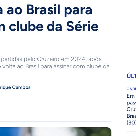
 ao Brasil para
m clube da Série
 partidas pelo Cruzeiro em 2024; após
e volta ao Brasil para assinar com clube da
ÚL
nrique Campos
ONDE
Em 
pas
Cru
Bras
(30