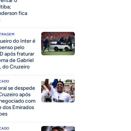
rentar o
itiba;
derson fica
a
ITRAGEM
ueiro do Inter é
penso pelo
D após fraturar
erna de Gabriel
, do Cruzeiro
CADO
eral se despede
Cruzeiro após
 negociado com
e dos Emirados
bes
CADO