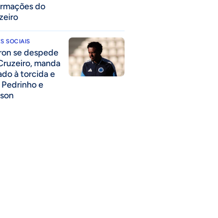
ormações do
zeiro
S SOCIAIS
ron se despede
Cruzeiro, manda
ado à torcida e
a Pedrinho e
lson