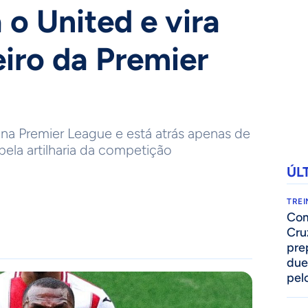
 o United e vira
eiro da Premier
na Premier League e está atrás apenas de
 pela artilharia da competição
ÚL
TRE
Com
Cru
pre
due
pelo