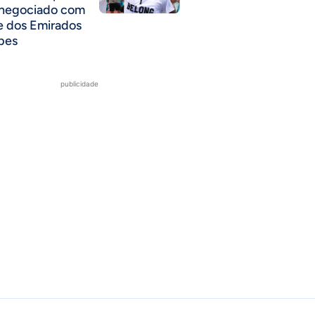
 negociado com
e dos Emirados
bes
publicidade