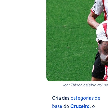
Igor Thiago celebra gol p
Cria das
categorias de
base
do
Cruzeiro
, o