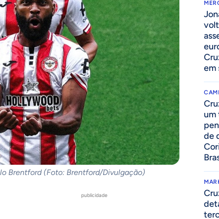
MER
Jon
volt
ass
eur
Cru
em 
CAM
Cru
um 
pen
de 
Cor
Bras
elo Brentford (Foto: Brentford/Divulgação)
MAR
Cru
publicidade
det
ter