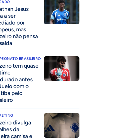
CADO
athan Jesus
a a ser
ediado por
opeus, mas
zeiro não pensa
saída
PEONATO BRASILEIRO
zeiro tem quase
time
durado antes
duelo com o
itiba pelo
ileiro
KETING
zeiro divulga
alhes da
ceira camisa e