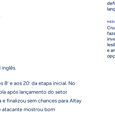
def
lan
s
MER
Cru
faz
inv
lesõ
e am
opç
 inglês.
 8′ e aos 20′ da etapa inicial. No
bola após lançamento do setor
ea e finalizou sem chances para Altay
 o atacante mostrou bom