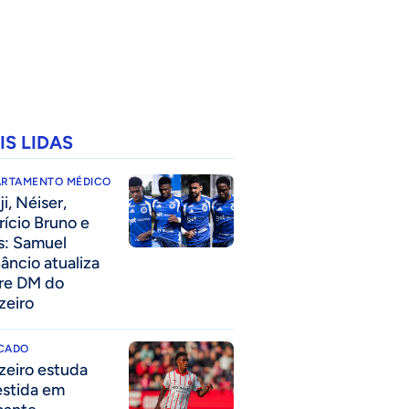
IS LIDAS
ARTAMENTO MÉDICO
i, Néiser,
rício Bruno e
s: Samuel
âncio atualiza
re DM do
zeiro
CADO
zeiro estuda
estida em