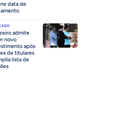
ine data de
çamento
CADO
zeiro admite
er novo
estimento após
es de titulares
plia lista de
ões