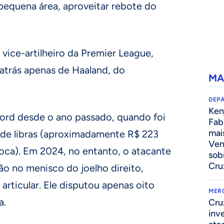
pequena área, aproveitar rebote do
 vice-artilheiro da Premier League,
 atrás apenas de Haaland, do
MA
DEP
Kenj
ford desde o ano passado, quando foi
Fab
mai
de libras (aproximadamente R$ 223
Ven
oca). Em 2024, no entanto, o atacante
sob
Cru
o no menisco do joelho direito,
articular. Ele disputou apenas oito
MER
a.
Cru
inv