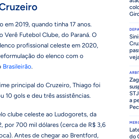
ata
Cruzeiro
col
Gir
o em 2019, quando tinha 17 anos.
DEP
 o Verê Futebol Clube, do Paraná. O
Sini
Cru
lenco profissional celeste em 2020,
pass
reformulação do elenco com o
vej
o
Brasileirão
.
ARB
Zag
e principal do Cruzeiro, Thiago foi
sus
STJ
 10 gols e deu três assistências.
a p
Pec
lo clube celeste ao Ludogorets, da
MER
2, por 700 mil dólares (cerca de R$ 3,6
Lat
oca). Antes de chegar ao Brentford,
do 