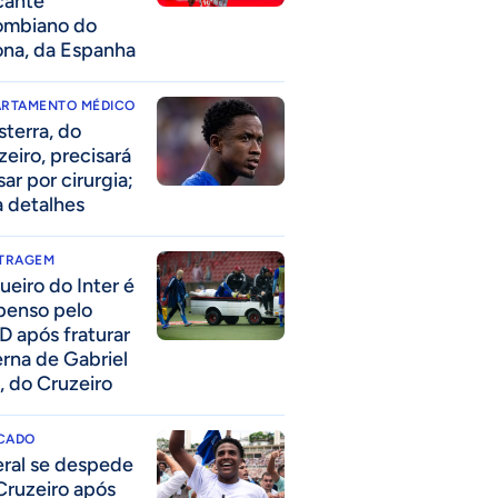
cante
ombiano do
ona, da Espanha
ARTAMENTO MÉDICO
sterra, do
zeiro, precisará
ar por cirurgia;
a detalhes
ITRAGEM
ueiro do Inter é
penso pelo
D após fraturar
erna de Gabriel
, do Cruzeiro
CADO
eral se despede
Cruzeiro após