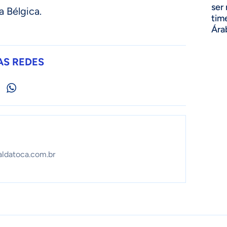
ser
a Bélgica.
tim
Ára
AS REDES
aldatoca.com.br