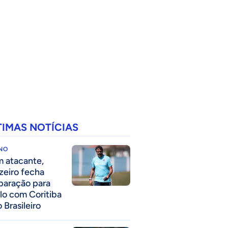
TIMAS NOTÍCIAS
INO
 atacante,
zeiro fecha
paração para
lo com Coritiba
 Brasileiro