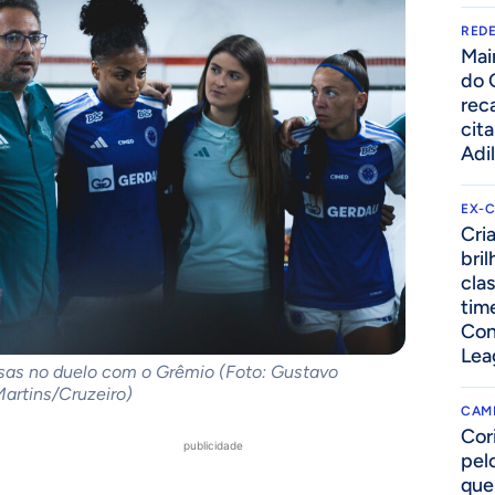
REDE
Mai
do 
rec
cit
Adi
EX-
Cri
bri
cla
tim
Con
Lea
sas no duelo com o Grêmio (Foto: Gustavo
artins/Cruzeiro)
CAM
Cor
publicidade
pelo
que