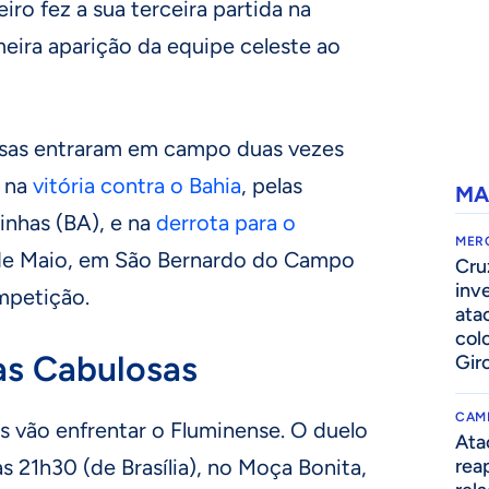
ro fez a sua terceira partida na
meira aparição da equipe celeste ao
osas entraram em campo duas vezes
: na
vitória contra o Bahia
, pelas
MA
oinhas (BA), e na
derrota para o
MER
 de Maio, em São Bernardo do Campo
Cru
inv
ompetição.
ata
col
as Cabulosas
Gir
CAM
s vão enfrentar o Fluminense. O duelo
Ata
 às 21h30 (de Brasília), no Moça Bonita,
rea