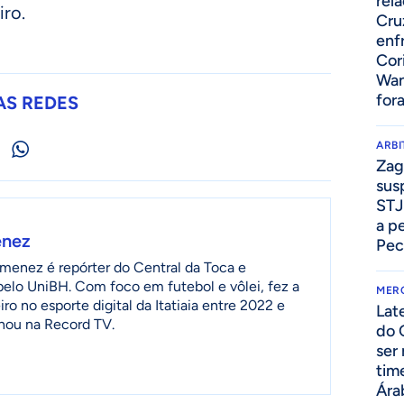
rel
iro.
Cru
enf
Cor
Wan
for
AS REDES
ARB
Zag
sus
STJ
a p
enez
Pec
menez é repórter do Central da Toca e
 pelo UniBH. Com foco em futebol e vôlei, fez a
MER
ro no esporte digital da Itatiaia entre 2022 e
Lat
lhou na Record TV.
do 
ser
tim
Ára