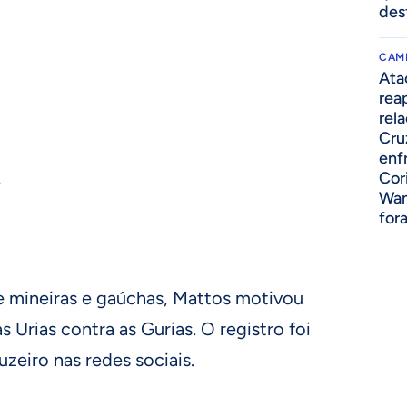
des
CAM
Ata
rea
rel
Cru
enf
Cor
e
Wan
for
re mineiras e gaúchas, Mattos motivou
s Urias contra as Gurias. O registro foi
zeiro nas redes sociais.