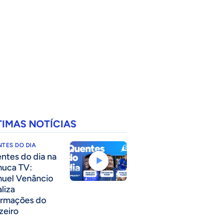
TIMAS NOTÍCIAS
TES DO DIA
ntes do dia na
uca TV:
uel Venâncio
liza
ormações do
zeiro