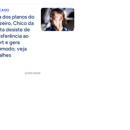
CADO
a dos planos do
zeiro, Chico da
ta desiste de
nsferência ao
rt e gera
ômodo; veja
alhes
publicidade