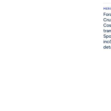
MER
For
Cru
Cos
tra
Spo
inc
det