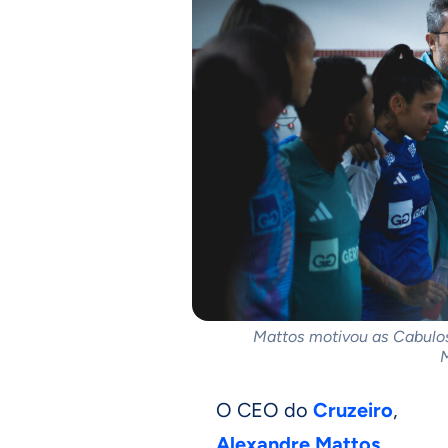
Mattos motivou as Cabulo
M
O CEO do
Cruzeiro
,
Alexandre Mattos
,