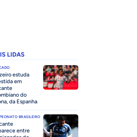
IS LIDAS
CADO
zeiro estuda
estida em
cante
ombiano do
ona, da Espanha
PEONATO BRASILEIRO
cante
parece entre