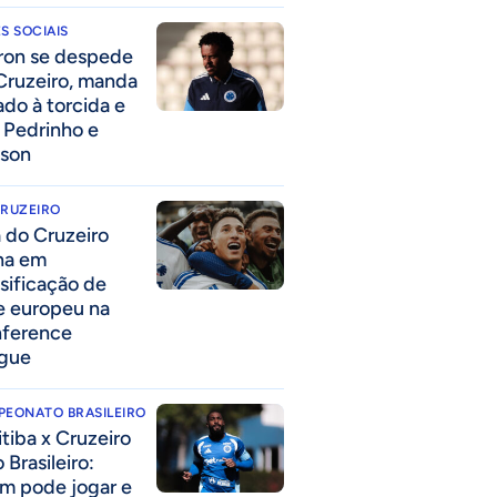
S SOCIAIS
ron se despede
Cruzeiro, manda
ado à torcida e
a Pedrinho e
lson
CRUZEIRO
a do Cruzeiro
lha em
ssificação de
e europeu na
ference
gue
PEONATO BRASILEIRO
itiba x Cruzeiro
 Brasileiro:
m pode jogar e