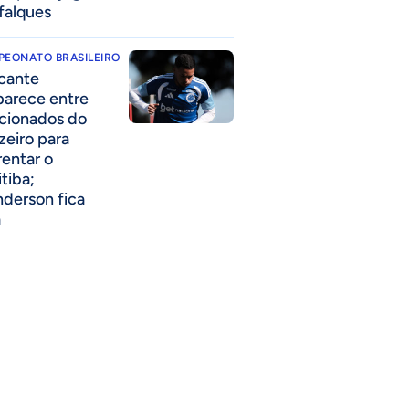
falques
PEONATO BRASILEIRO
cante
parece entre
acionados do
zeiro para
rentar o
itiba;
derson fica
a