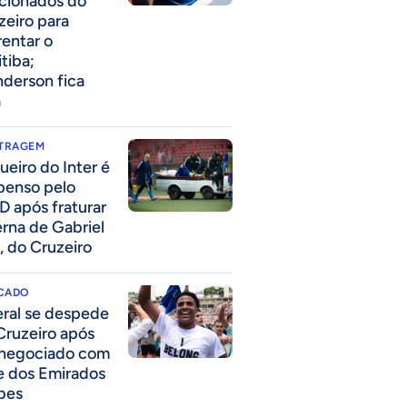
acionados do
zeiro para
rentar o
itiba;
derson fica
a
ITRAGEM
ueiro do Inter é
penso pelo
D após fraturar
erna de Gabriel
, do Cruzeiro
CADO
eral se despede
Cruzeiro após
 negociado com
e dos Emirados
bes