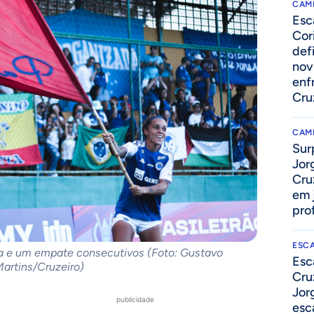
CAM
Esc
Cor
def
nov
enf
Cru
CAM
Sur
Jor
Cru
em 
prof
ESC
ia e um empate consecutivos (Foto: Gustavo
Esc
artins/Cruzeiro)
Cru
Jor
publicidade
esc