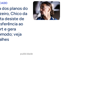
CADO
a dos planos do
zeiro, Chico da
ta desiste de
nsferência ao
rt e gera
ômodo; veja
alhes
publicidade