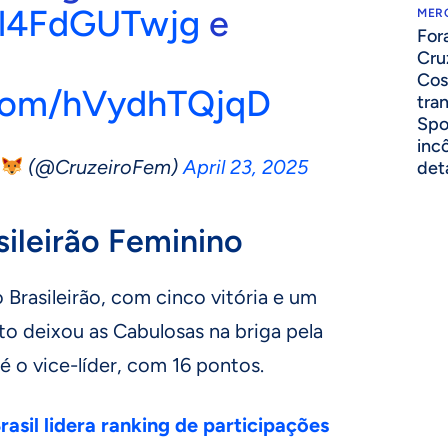
o/l4FdGUTwjg
e
MER
For
Cru
Cos
.com/hVydhTQjqD
tra
Spo
inc
(@CruzeiroFem)
April 23, 2025
det
sileirão Feminino
 Brasileirão, com cinco vitória e um
 deixou as Cabulosas na briga pela
é o vice-líder, com 16 pontos.
asil lidera ranking de participações