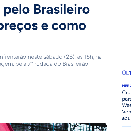
pelo Brasileiro
preços e como
nfrentarão neste sábado (26), às 15h, na
em, pela 7ª rodada do Brasileirão
ÚL
MER
Cru
par
Wes
Ven
apu