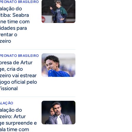
PEONATO BRASILEIRO
alação do
itiba: Seabra
ine time com
idades para
rentar o
zeiro
PEONATO BRASILEIRO
presa de Artur
ge, cria do
zeiro vai estrear
jogo oficial pelo
issional
ALAÇÃO
alação do
zeiro: Artur
ge surpreende e
ala time com