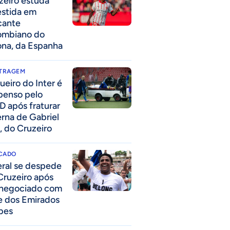
zeiro estuda
estida em
cante
ombiano do
ona, da Espanha
ITRAGEM
ueiro do Inter é
penso pelo
D após fraturar
erna de Gabriel
, do Cruzeiro
CADO
eral se despede
Cruzeiro após
 negociado com
e dos Emirados
bes