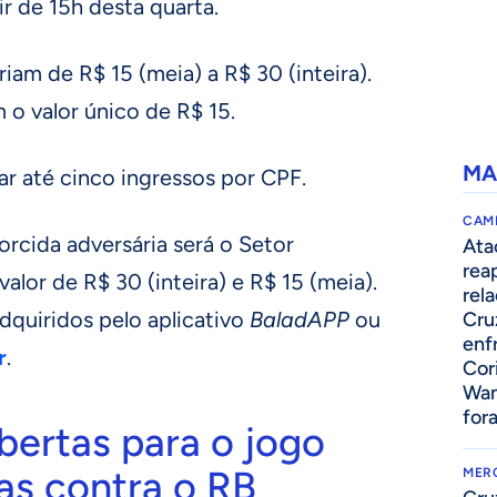
ir de 15h desta quarta.
iam de R$ 15 (meia) a R$ 30 (inteira).
o valor único de R$ 15.
MA
 até cinco ingressos por CPF.
CAM
orcida adversária será o Setor
Ata
rea
valor de R$ 30 (inteira) e R$ 15 (meia).
rel
dquiridos pelo aplicativo
BaladAPP
ou
Cru
enf
r
.
Cor
Wan
for
ertas para o jogo
as contra o RB
MER