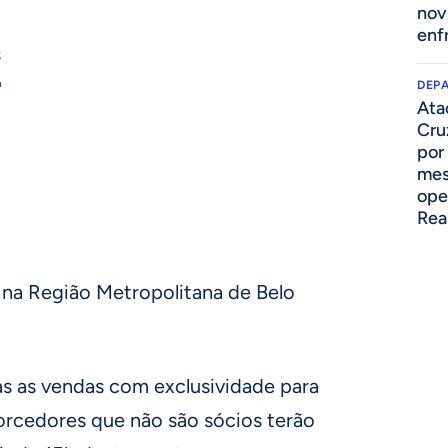
nov
enf
s
ª
DEP
Ata
Cru
por
mes
ope
Rea
na Região Metropolitana de Belo
as as vendas com exclusividade para
torcedores que não são sócios terão