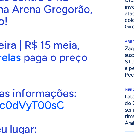
Cru
 na Arena Gregorão,
inv
ata
o!
col
Gir
ira | R$ 15 meia,
ARB
Zag
elas
paga o preço
sus
STJ
a p
Pec
 as informações:
MER
Lat
o/c0dVyT00sC
do 
ser
tim
Ára
u lugar: