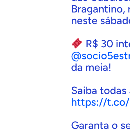
Bragantino,
neste sábad
R$ 30 inte
@socio5estr
da meia!
Saiba todas
https://t.c
Garanta o se