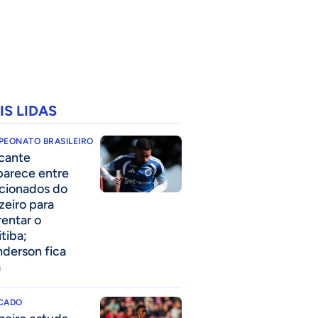
IS LIDAS
PEONATO BRASILEIRO
cante
parece entre
acionados do
zeiro para
rentar o
itiba;
derson fica
a
CADO