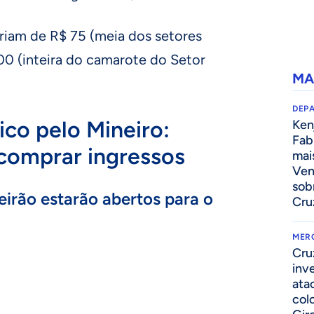
ariam de R$ 75 (meia dos setores
00 (inteira do camarote do Setor
MA
DEP
ico pelo Mineiro:
Kenj
Fab
comprar ingressos
mai
Ven
sob
eirão estarão abertos para o
Cru
MER
Cru
inv
ata
col