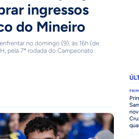
rar ingressos
ico do Mineiro
 enfrentar no domingo (9), às 16h (de
m BH, pela 7ª rodada do Campeonato
ÚL
PRIM
Pri
Sam
nov
Cru
qua