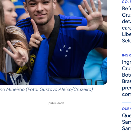
COLE
⁠Re
Cru
det
cara
Lib
Sel
ING
Ing
Cru
Bot
Bra
pre
 no Mineirão (Foto: Gustavo Aleixo/Cruzeiro)
com
publicidade
QUEN
Que
Sam
Sam