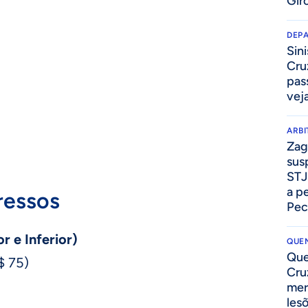
Gir
DEP
Sini
Cru
pass
vej
ARB
Zag
sus
STJ
a p
ressos
Pec
r e Inferior)
QUEN
Que
$ 75)
Cru
mer
les