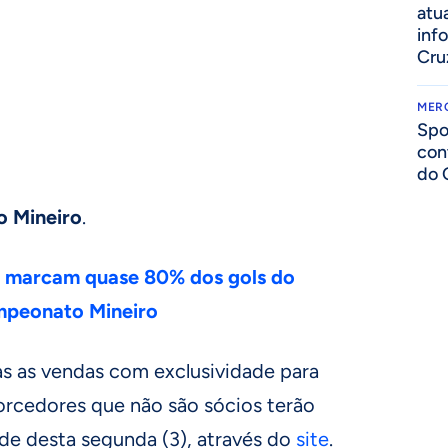
atua
inf
Cru
MER
Spo
con
do 
 Mineiro
.
 marcam quase 80% dos gols do
ampeonato Mineiro
as as vendas com exclusividade para
torcedores que não são sócios terão
rde desta segunda (3), através do
site
.