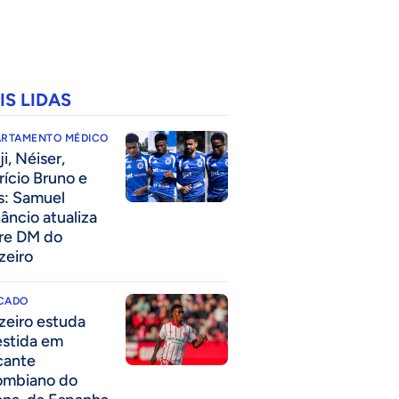
IS LIDAS
ARTAMENTO MÉDICO
i, Néiser,
rício Bruno e
s: Samuel
âncio atualiza
re DM do
zeiro
CADO
zeiro estuda
estida em
cante
ombiano do