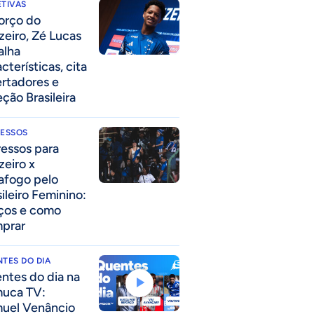
TIVAS
forço do
zeiro, Zé Lucas
alha
cterísticas, cita
ertadores e
eção Brasileira
RESSOS
ressos para
zeiro x
afogo pelo
sileiro Feminino:
ços e como
prar
TES DO DIA
ntes do dia na
uca TV:
uel Venâncio