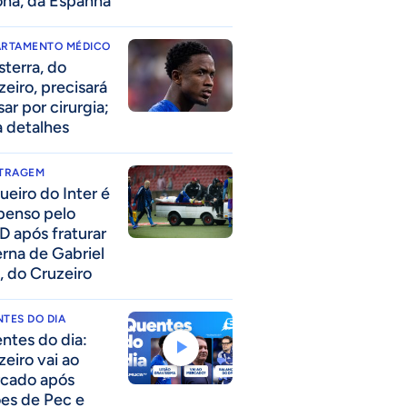
ona, da Espanha
ARTAMENTO MÉDICO
sterra, do
zeiro, precisará
ar por cirurgia;
a detalhes
ITRAGEM
ueiro do Inter é
penso pelo
D após fraturar
erna de Gabriel
, do Cruzeiro
TES DO DIA
ntes do dia:
zeiro vai ao
cado após
ões de Pec e