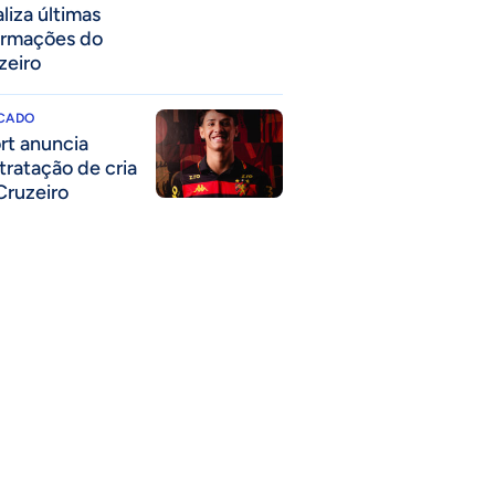
liza últimas
ormações do
zeiro
CADO
rt anuncia
tratação de cria
Cruzeiro