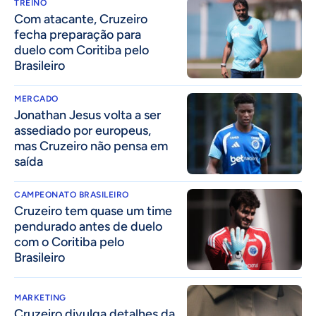
TREINO
Com atacante, Cruzeiro
fecha preparação para
duelo com Coritiba pelo
Brasileiro
MERCADO
Jonathan Jesus volta a ser
assediado por europeus,
mas Cruzeiro não pensa em
saída
CAMPEONATO BRASILEIRO
Cruzeiro tem quase um time
pendurado antes de duelo
com o Coritiba pelo
Brasileiro
MARKETING
Cruzeiro divulga detalhes da