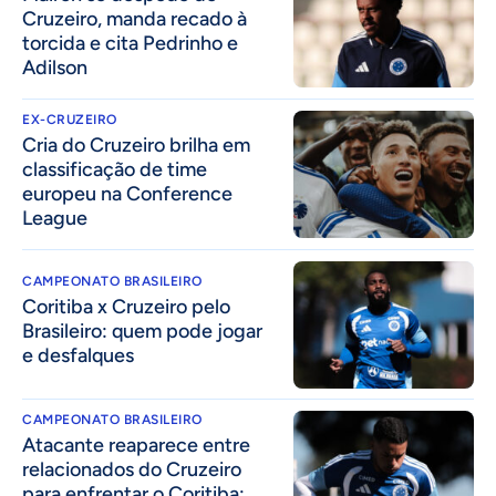
Cruzeiro, manda recado à
torcida e cita Pedrinho e
Adilson
EX-CRUZEIRO
Cria do Cruzeiro brilha em
classificação de time
europeu na Conference
League
CAMPEONATO BRASILEIRO
Coritiba x Cruzeiro pelo
Brasileiro: quem pode jogar
e desfalques
CAMPEONATO BRASILEIRO
Atacante reaparece entre
relacionados do Cruzeiro
para enfrentar o Coritiba;