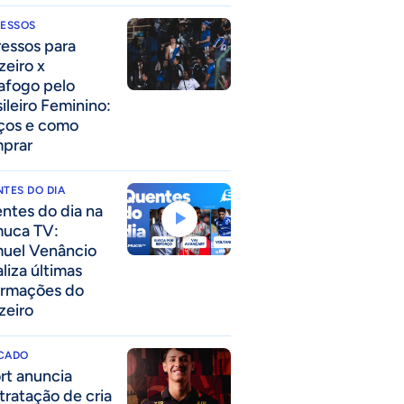
RESSOS
ressos para
zeiro x
afogo pelo
sileiro Feminino:
ços e como
prar
TES DO DIA
ntes do dia na
uca TV:
uel Venâncio
liza últimas
ormações do
zeiro
CADO
rt anuncia
tratação de cria