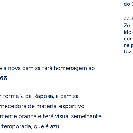
do 
COLE
Zé 
ído
com
na 
faze
 e a nova camisa fará homenagem ao
966
.
niforme 2 da Raposa, a camisa
rnecedora de material esportivo
mente branca e terá visual semelhante
 temporada, que é azul.