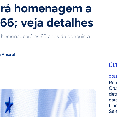
terá homenagem a
966; veja detalhes
 homenageará os 60 anos da conquista
a Amaral
ÚL
COLE
⁠Re
Cru
det
cara
Lib
Sel