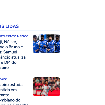
IS LIDAS
ARTAMENTO MÉDICO
i, Néiser,
rício Bruno e
s: Samuel
âncio atualiza
re DM do
zeiro
CADO
zeiro estuda
estida em
cante
ombiano do