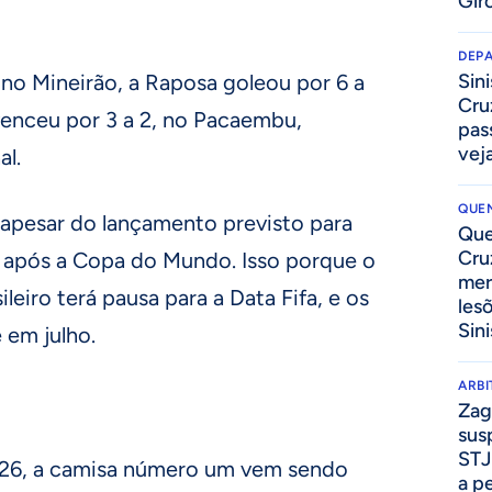
Gir
DEP
, no Mineirão, a Raposa goleou por 6 a
Sini
Cru
 venceu por 3 a 2, no Pacaembu,
pass
vej
al.
QUEN
 apesar do lançamento previsto para
Que
Cru
 após a Copa do Mundo. Isso porque o
mer
ileiro terá pausa para a Data Fifa, e os
les
Sini
 em julho.
ARB
Zag
sus
STJ
026, a camisa número um vem sendo
a p