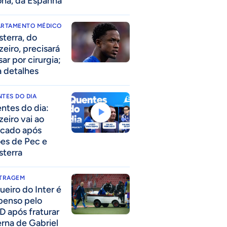
ona, da Espanha
ARTAMENTO MÉDICO
sterra, do
zeiro, precisará
ar por cirurgia;
a detalhes
TES DO DIA
ntes do dia:
zeiro vai ao
cado após
ões de Pec e
sterra
ITRAGEM
ueiro do Inter é
penso pelo
D após fraturar
erna de Gabriel