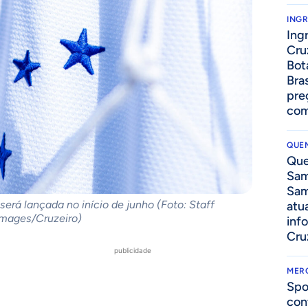
ING
Ing
Cru
Bot
Bra
pre
com
QUEN
Que
Sam
Sam
erá lançada no início de junho (Foto: Staff
atua
Images/Cruzeiro)
inf
Cru
publicidade
MER
Spo
con