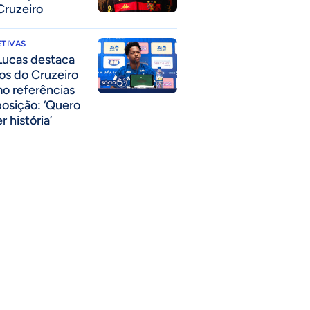
Cruzeiro
TIVAS
Lucas destaca
los do Cruzeiro
o referências
posição: ‘Quero
r história’