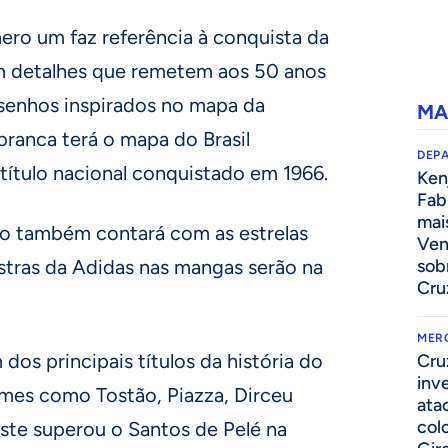
ro um faz referência à conquista da
m detalhes que remetem aos 50 anos
esenhos inspirados no mapa da
MA
branca terá o mapa do Brasil
DEP
título nacional conquistado em 1966.
Kenj
Fab
mai
o também contará com as estrelas
Ven
 listras da Adidas nas mangas serão na
sob
Cru
MER
 dos principais títulos da história do
Cru
inv
omes como Tostão, Piazza, Dirceu
ata
col
este superou o Santos de Pelé na