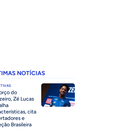
TIMAS NOTÍCIAS
TIVAS
forço do
zeiro, Zé Lucas
alha
cterísticas, cita
ertadores e
eção Brasileira