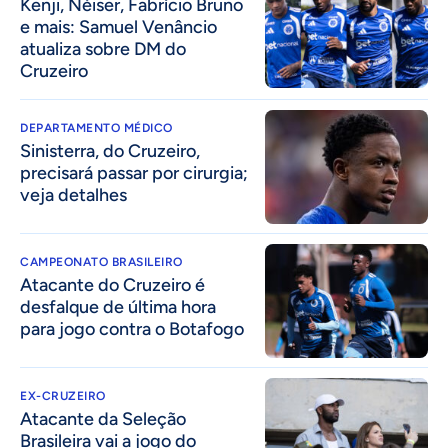
Kenji, Néiser, Fabrício Bruno
e mais: Samuel Venâncio
atualiza sobre DM do
Cruzeiro
DEPARTAMENTO MÉDICO
Sinisterra, do Cruzeiro,
precisará passar por cirurgia;
veja detalhes
CAMPEONATO BRASILEIRO
Atacante do Cruzeiro é
desfalque de última hora
para jogo contra o Botafogo
EX-CRUZEIRO
Atacante da Seleção
Brasileira vai a jogo do