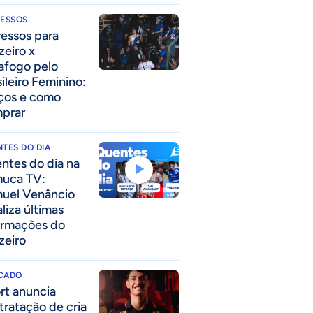
RESSOS
ressos para
zeiro x
afogo pelo
sileiro Feminino:
ços e como
prar
TES DO DIA
ntes do dia na
uca TV:
uel Venâncio
liza últimas
ormações do
zeiro
CADO
rt anuncia
tratação de cria