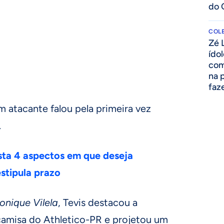
do 
COLE
Zé 
ído
com
na 
faze
m atacante falou pela primeira vez
.
ista 4 aspectos em que deseja
estipula prazo
onique Vilela
, Tevis destacou a
 camisa do Athletico-PR e projetou um