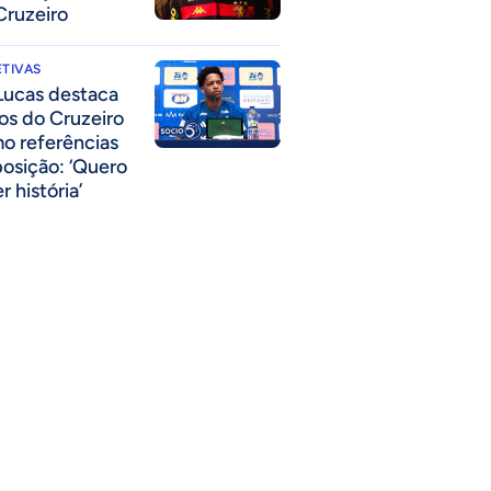
Cruzeiro
TIVAS
Lucas destaca
los do Cruzeiro
o referências
posição: ‘Quero
r história’