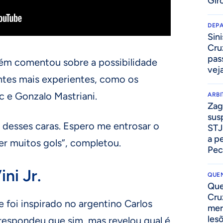
Gir
DEP
Sini
Cru
pass
ém comentou sobre a possibilidade
vej
ntes mais experientes, como os
c e Gonzalo Mastriani.
ARB
Zag
sus
o desses caras. Espero me entrosar o
STJ
a p
zer muitos gols”, completou.
Pec
ni Jr.
QUEN
Que
Cru
foi inspirado no argentino Carlos
mer
les
 respondeu que sim, mas revelou qual é