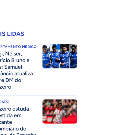
IS LIDAS
ARTAMENTO MÉDICO
i, Néiser,
rício Bruno e
s: Samuel
âncio atualiza
re DM do
zeiro
CADO
zeiro estuda
estida em
cante
ombiano do