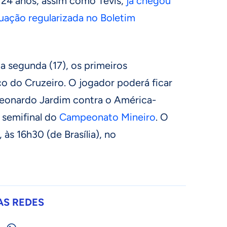
e 24 anos, assim como Tevis,
já chegou
tuação regularizada no Boletim
ta segunda (17), os primeiros
o do Cruzeiro. O jogador poderá ficar
Leonardo Jardim contra o América-
 semifinal do
Campeonato Mineiro
. O
 às 16h30 (de Brasília), no
AS REDES