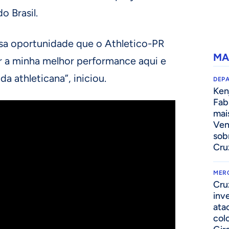
o Brasil.
ssa oportunidade que o Athletico-PR
MA
r a minha melhor performance aqui e
ida athleticana”, iniciou.
DEP
Kenj
Fab
mai
Ven
sob
Cru
MER
Cru
inv
ata
col