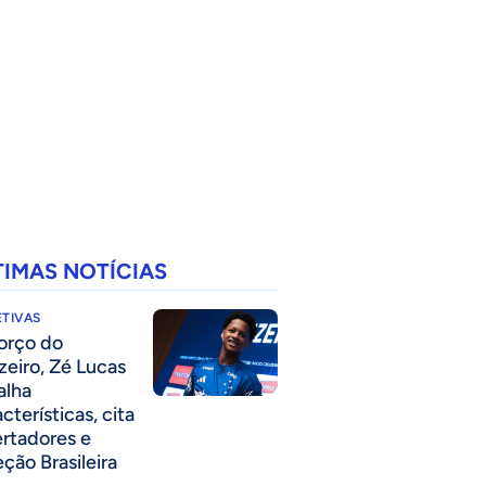
TIMAS NOTÍCIAS
TIVAS
forço do
zeiro, Zé Lucas
alha
cterísticas, cita
ertadores e
eção Brasileira