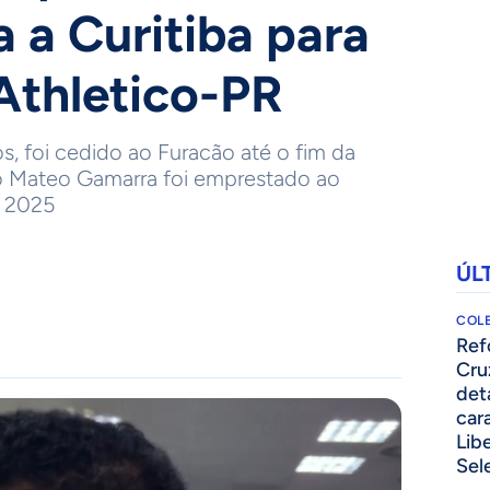
a a Curitiba para
 Athletico-PR
s, foi cedido ao Furacão até o fim da
ro Mateo Gamarra foi emprestado ao
e 2025
ÚL
COLE
⁠Re
Cru
det
cara
Lib
Sel