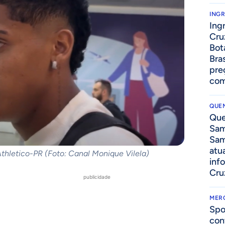
ING
Ing
Cru
Bot
Bra
pre
com
QUEN
Que
Sam
Sam
atua
Athletico-PR (Foto: Canal Monique Vilela)
inf
Cru
publicidade
MER
Spo
con