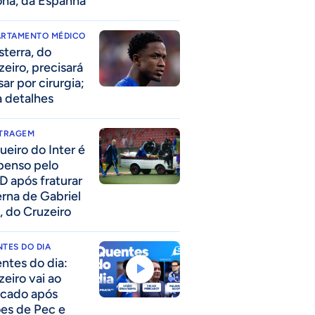
ona, da Espanha
ARTAMENTO MÉDICO
sterra, do
zeiro, precisará
ar por cirurgia;
a detalhes
ITRAGEM
ueiro do Inter é
penso pelo
D após fraturar
erna de Gabriel
, do Cruzeiro
TES DO DIA
ntes do dia:
zeiro vai ao
cado após
ões de Pec e