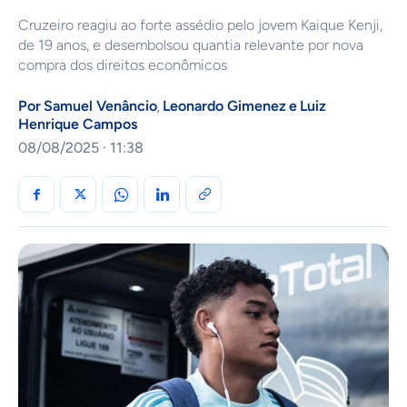
Cruzeiro reagiu ao forte assédio pelo jovem Kaique Kenji,
de 19 anos, e desembolsou quantia relevante por nova
compra dos direitos econômicos
Por
Samuel Venâncio
Leonardo Gimenez
e
Luiz
,
Henrique Campos
08/08/2025 · 11:38