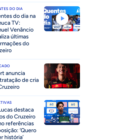
TES DO DIA
ntes do dia na
uca TV:
uel Venâncio
liza últimas
ormações do
zeiro
CADO
rt anuncia
tratação de cria
Cruzeiro
TIVAS
Lucas destaca
los do Cruzeiro
o referências
posição: ‘Quero
r história’