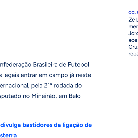
COLE
Zé 
men
Jor
ace
Cru
m
rec
onfederação Brasileira de Futebol
 legais entrar em campo já neste
ernacional, pela 21ª rodada do
isputado no Mineirão, em Belo
divulga bastidores da ligação de
sterra