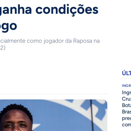
 ganha condições
ogo
ficialmente como jogador da Raposa na
22)
ÚL
ING
Ing
Cru
Bot
Bra
pre
com