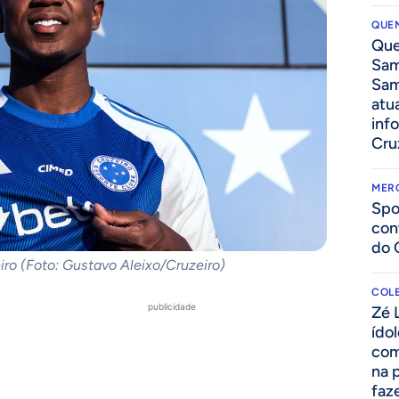
QUEN
Que
Sam
Sam
atua
inf
Cru
MER
Spo
con
do 
eiro (Foto: Gustavo Aleixo/Cruzeiro)
COLE
publicidade
Zé 
ído
com
na 
faze