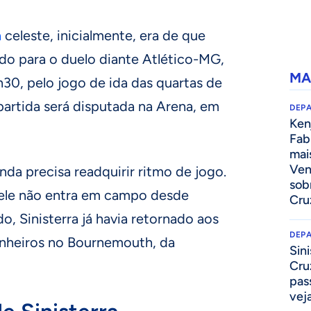
a
celeste, inicialmente, era de que
zado para o duelo diante Atlético-MG,
MA
9h30, pelo jogo de ida das quartas de
 partida será disputada na Arena, em
DEP
Kenj
Fab
mai
Ven
da precisa readquirir ritmo de jogo.
sob
 ele não entra em campo desde
Cru
 Sinisterra já havia retornado aos
DEP
nheiros no Bournemouth, da
Sini
Cru
pass
vej