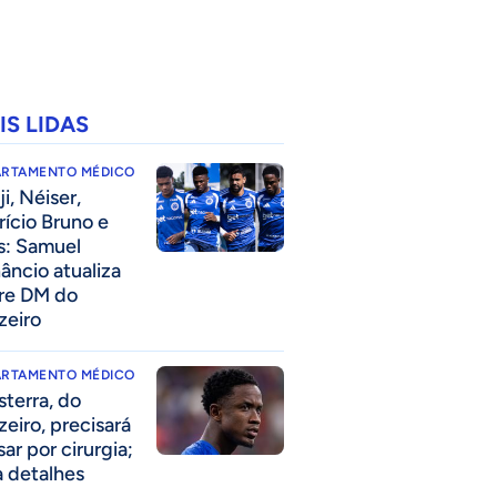
IS LIDAS
ARTAMENTO MÉDICO
i, Néiser,
rício Bruno e
s: Samuel
âncio atualiza
re DM do
zeiro
ARTAMENTO MÉDICO
sterra, do
zeiro, precisará
ar por cirurgia;
a detalhes