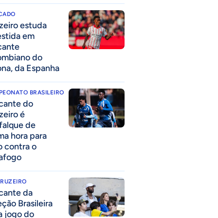
CADO
zeiro estuda
estida em
cante
ombiano do
ona, da Espanha
PEONATO BRASILEIRO
cante do
zeiro é
falque de
ima hora para
o contra o
afogo
CRUZEIRO
cante da
eção Brasileira
 a jogo do