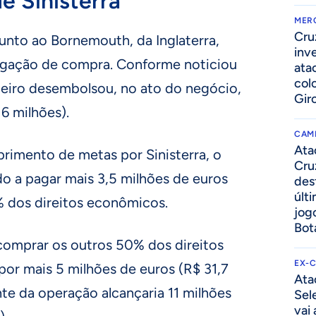
e Sinisterra
MER
Cru
junto ao Bornemouth, da Inglaterra,
inv
gação de compra. Conforme noticiou
ata
col
zeiro desembolsou, no ato do negócio,
Gir
6 milhões).
CAM
Ata
imento de metas por Sinisterra, o
Cru
do a pagar mais 3,5 milhões de euros
des
últ
% dos direitos econômicos.
jog
Bot
comprar os outros 50% dos direitos
EX-
or mais 5 milhões de euros (R$ 31,7
Ata
te da operação alcançaria 11 milhões
Sel
vai