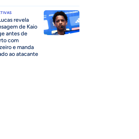
TIVAS
Lucas revela
sagem de Kaio
ge antes de
rto com
zeiro e manda
ado ao atacante