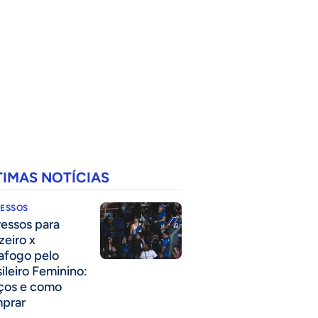
TIMAS NOTÍCIAS
RESSOS
ressos para
zeiro x
afogo pelo
sileiro Feminino:
ços e como
prar