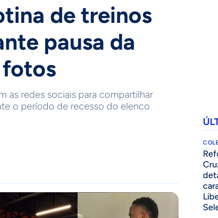
tina de treinos
rante pausa da
 fotos
am as redes sociais para compartilhar
ante o período de recesso do elenco
ÚL
COLE
⁠Re
Cru
det
cara
Lib
Sel