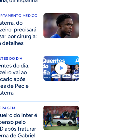
ona, da Espanha
ARTAMENTO MÉDICO
sterra, do
zeiro, precisará
ar por cirurgia;
a detalhes
TES DO DIA
ntes do dia:
zeiro vai ao
cado após
ões de Pec e
sterra
ITRAGEM
ueiro do Inter é
penso pelo
D após fraturar
erna de Gabriel