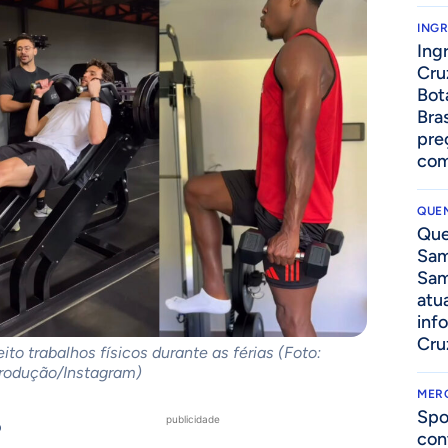
ING
Ing
Cru
Bot
Bra
pre
com
QUEN
Que
Sam
Sam
atua
inf
Cru
to trabalhos físicos durante as férias (Foto:
rodução/Instagram)
MER
Spo
publicidade
o
con