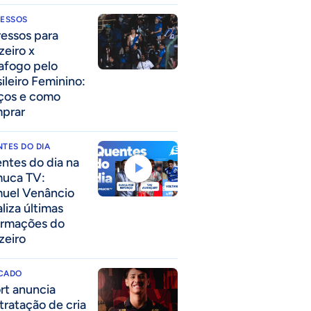
RESSOS
ressos para
zeiro x
afogo pelo
sileiro Feminino:
ços e como
prar
TES DO DIA
ntes do dia na
uca TV:
uel Venâncio
liza últimas
ormações do
zeiro
CADO
rt anuncia
tratação de cria