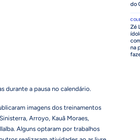
do 
COLE
Zé 
ído
com
na 
faze
das durante a pausa no calendário.
ublicaram imagens dos treinamentos
 Sinisterra, Arroyo, Kauã Moraes,
llalba. Alguns optaram por trabalhos
tros realizaram atividades ao ar livre