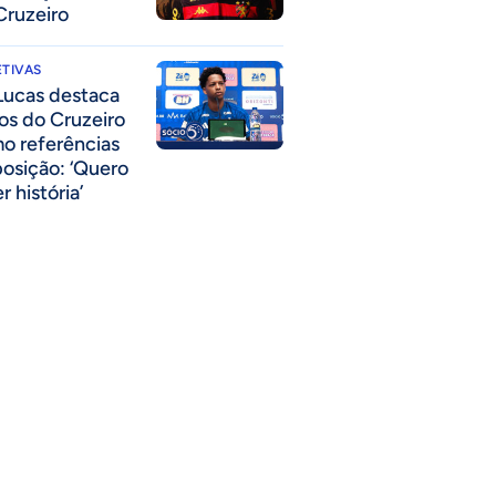
Cruzeiro
TIVAS
Lucas destaca
los do Cruzeiro
o referências
posição: ‘Quero
r história’