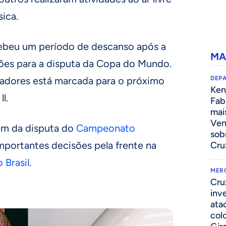
sica.
cebeu um período de descanso após a
MA
ões para a disputa da Copa do Mundo.
adores está marcada para o próximo
DEP
Kenj
ll.
Fab
mai
Ven
ém da disputa do
Campeonato
sob
importantes decisões pela frente na
Cru
 Brasil
.
MER
Cru
inv
ata
col