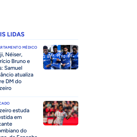
IS LIDAS
ARTAMENTO MÉDICO
i, Néiser,
rício Bruno e
s: Samuel
âncio atualiza
re DM do
zeiro
CADO
zeiro estuda
estida em
cante
ombiano do