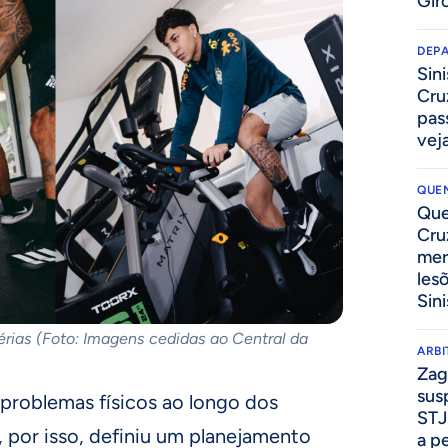
Gir
DEP
Sini
Cru
pass
vej
QUEN
Que
Cru
mer
les
Sini
érias (Foto: Imagens cedidas ao Central da
ARB
Zag
sus
problemas físicos ao longo dos
STJ
 por isso, definiu um planejamento
a p