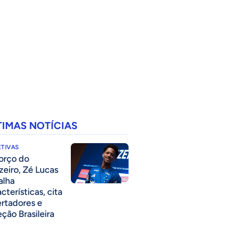
TIMAS NOTÍCIAS
TIVAS
forço do
zeiro, Zé Lucas
alha
cterísticas, cita
ertadores e
eção Brasileira