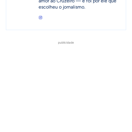
amor ao Cruzeiro — e foi por ele que
escolheu o jornalismo.
publicidade