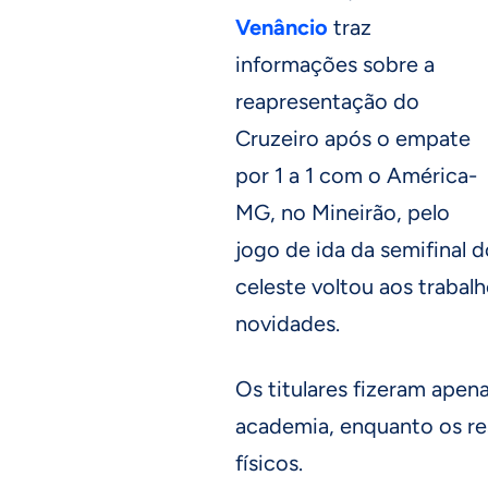
Venâncio
traz
informações sobre a
reapresentação do
Cruzeiro após o empate
por 1 a 1 com o América-
MG, no Mineirão, pelo
jogo de ida da semifinal 
celeste voltou aos trabal
novidades.
Os titulares fizeram apen
academia, enquanto os re
físicos.