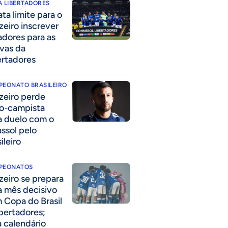
 LIBERTADORES
ta limite para o
zeiro inscrever
adores para as
avas da
ertadores
PEONATO BRASILEIRO
zeiro perde
o-campista
a duelo com o
assol pelo
ileiro
PEONATOS
zeiro se prepara
a mês decisivo
 Copa do Brasil
ibertadores;
a calendário