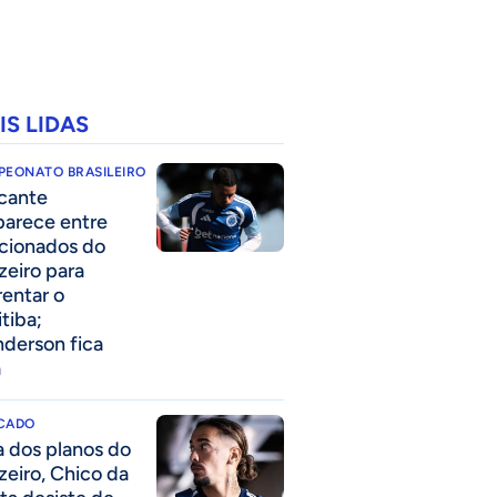
IS LIDAS
PEONATO BRASILEIRO
cante
parece entre
acionados do
zeiro para
rentar o
itiba;
derson fica
a
CADO
a dos planos do
zeiro, Chico da