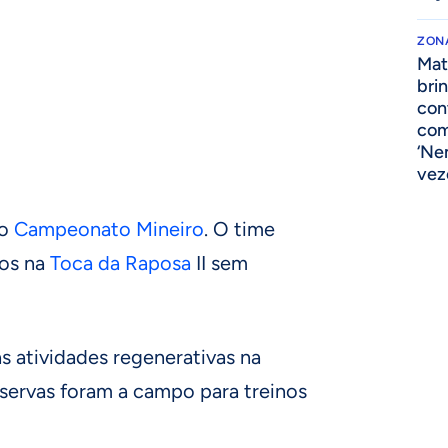
ZONA
Mat
bri
cont
com
‘Ne
vez
do
Campeonato Mineiro
. O time
hos na
Toca da Raposa
II sem
as atividades regenerativas na
servas foram a campo para treinos