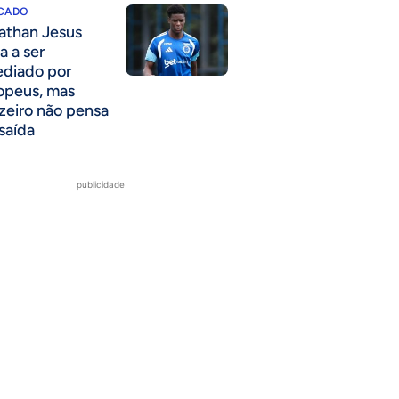
CADO
athan Jesus
a a ser
ediado por
opeus, mas
zeiro não pensa
saída
publicidade