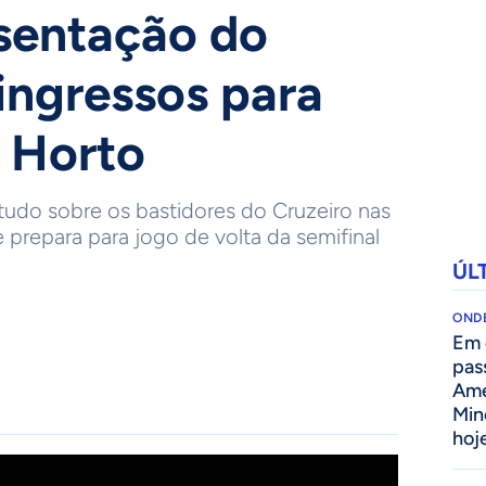
sentação do
 ingressos para
o Horto
tudo sobre os bastidores do Cruzeiro nas
 prepara para jogo de volta da semifinal
ÚL
ONDE
Em 
pas
Amé
Min
hoj