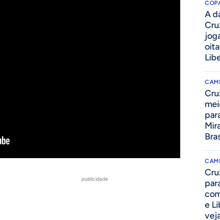
COPA
A da
Cru
jog
oit
Lib
CAM
Cru
mei
par
Mir
Bras
CAM
Cru
publicidade
par
com
e L
vej