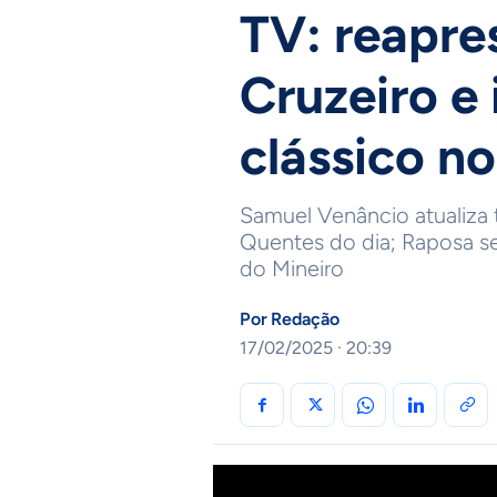
TV: reapre
Cruzeiro e
clássico n
Samuel Venâncio atualiza 
Quentes do dia; Raposa se
do Mineiro
Por
Redação
17/02/2025 · 20:39