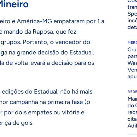
Cos
Mineiro
tra
Spo
inc
zeiro e América-MG empataram por 1 a
det
ve mando da Raposa, que fez
 grupos. Portanto, o vencedor do
MER
Cru
aga na grande decisão do Estadual.
par
a de volta levará a decisão para os
Wes
Ven
apu
 edições do Estadual, não há mais
REDE
Mai
or campanha na primeira fase (o
do 
r por dois empates ou vitória e
rec
cit
nça de gols.
Adi