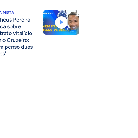
 MISTA
heus Pereira
nca sobre
rato vitalício
 o Cruzeiro:
m penso duas
es’