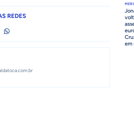
MER
Jon
AS REDES
volt
ass
eur
Cru
em 
aldatoca.com.br