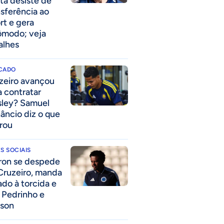
ta desiste de
nsferência ao
rt e gera
ômodo; veja
alhes
CADO
zeiro avançou
a contratar
ley? Samuel
âncio diz o que
rou
S SOCIAIS
ron se despede
Cruzeiro, manda
ado à torcida e
a Pedrinho e
lson