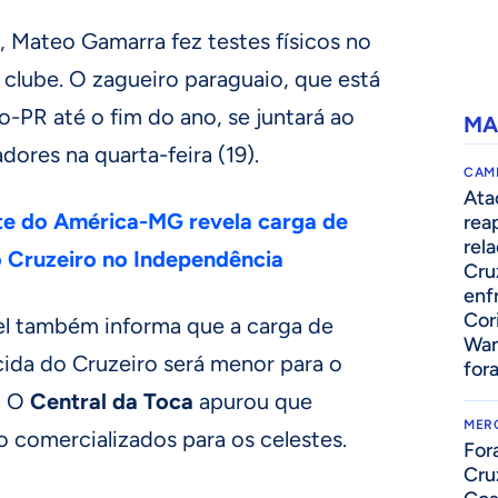
 Mateo Gamarra fez testes físicos no
lube. O zagueiro paraguaio, que está
-PR até o fim do ano, se juntará ao
MA
dores na quarta-feira (19).
CAM
Ata
te do América-MG revela carga de
rea
rel
o Cruzeiro no Independência
Cru
enf
Cor
el também informa que a carga de
Wan
cida do Cruzeiro será menor para o
for
l. O
Central da Toca
apurou que
MER
o comercializados para os celestes.
For
Cru