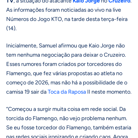
TV
, a situação do atacante
Kaio Jorge
no
Cruzeiro
.
As informações foram noticiadas ao vivo na live
Números do Jogo KTO, na tarde desta terça-feira
(14).
Inicialmente, Samuel afirmou que Kaio Jorge não
tem nenhuma negociação para deixar o Cruzeiro.
Esses rumores foram criados por torcedores do
Flamengo, que fez várias propostas ao atleta no
começo de 2026, mas não há a possibilidade de o
camisa 19 sair da
Toca da Raposa
II neste momento.
“Começou a surgir muita coisa em rede social. Da
torcida do Flamengo, não vejo problema nenhum.
Se eu fosse torcedor do Flamengo, também estaria
nas redes sociais ironizando e criando caos. Agora,