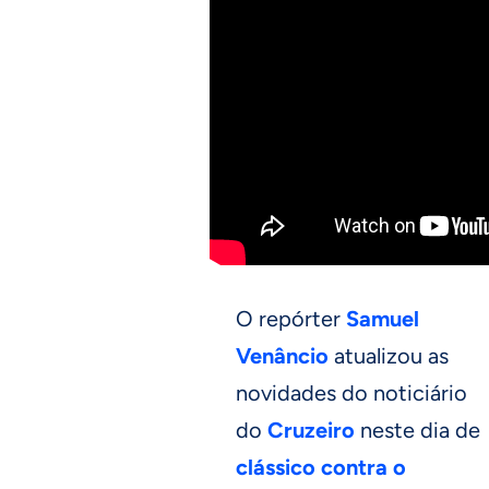
O repórter
Samuel
Venâncio
atualizou as
novidades do noticiário
do
Cruzeiro
neste dia de
clássico contra o