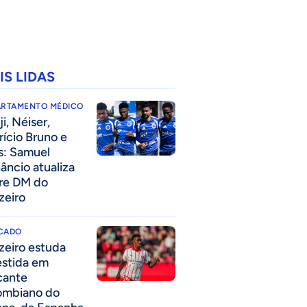
IS LIDAS
ARTAMENTO MÉDICO
i, Néiser,
rício Bruno e
s: Samuel
âncio atualiza
re DM do
zeiro
CADO
zeiro estuda
estida em
cante
ombiano do