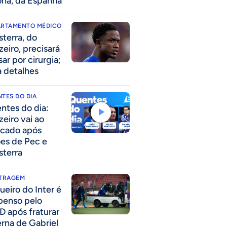
ona, da Espanha
ARTAMENTO MÉDICO
sterra, do
zeiro, precisará
ar por cirurgia;
a detalhes
TES DO DIA
ntes do dia:
zeiro vai ao
cado após
ões de Pec e
sterra
ITRAGEM
ueiro do Inter é
penso pelo
D após fraturar
erna de Gabriel