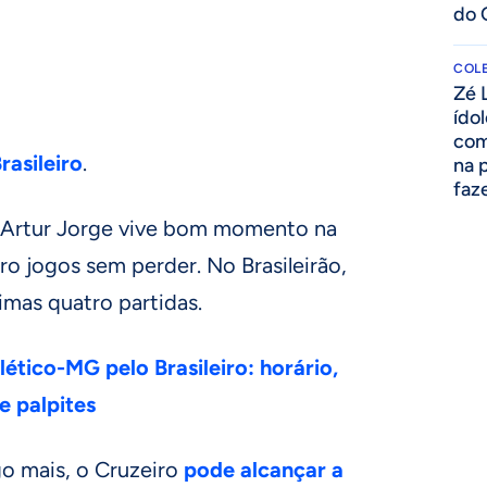
do 
COLE
Zé 
ído
com
asileiro
.
na 
faze
Artur Jorge vive bom momento na
o jogos sem perder. No Brasileirão,
timas quatro partidas.
lético-MG pelo Brasileiro: horário,
e palpites
go mais, o Cruzeiro
pode alcançar a