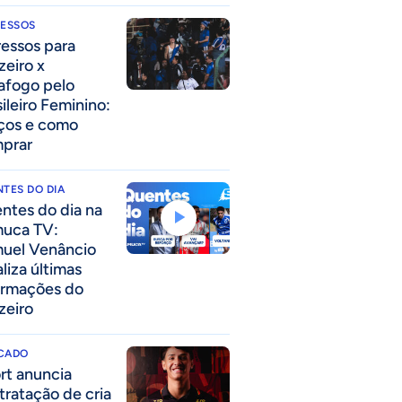
RESSOS
ressos para
zeiro x
afogo pelo
sileiro Feminino:
ços e como
prar
TES DO DIA
ntes do dia na
uca TV:
uel Venâncio
liza últimas
ormações do
zeiro
CADO
rt anuncia
tratação de cria