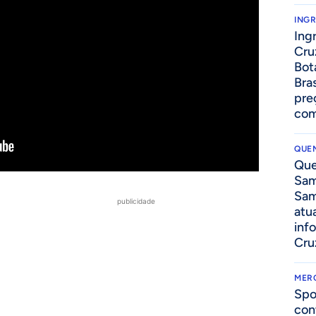
ING
Ing
Cru
Bot
Bra
pre
com
QUEN
Que
Sam
Sam
publicidade
atua
inf
Cru
MER
Spo
con