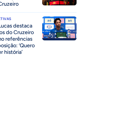
Cruzeiro
TIVAS
Lucas destaca
los do Cruzeiro
o referências
posição: ‘Quero
r história’