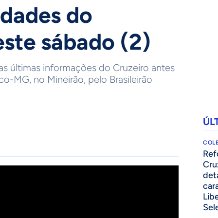
idades do
este sábado (2)
as últimas informações do Cruzeiro antes
ico-MG, no Mineirão, pelo Brasileirão
ÚL
COLE
⁠Re
Cru
det
cara
Lib
Sel