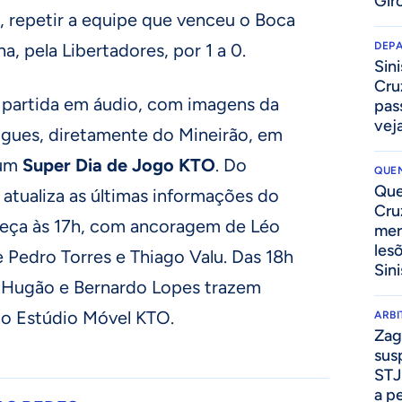
Gir
, repetir a equipe que venceu o Boca
, pela Libertadores, por 1 a 0.
DEP
Sini
Cru
 partida em áudio, com imagens da
pass
vej
igues, diretamente do Mineirão, em
 um
Super Dia de Jogo KTO
. Do
QUEN
Que
atualiza as últimas informações do
Cru
meça às 17h, com ancoragem de Léo
mer
les
Pedro Torres e Thiago Valu. Das 18h
Sini
, Hugão e Bernardo Lopes trazem
no Estúdio Móvel KTO.
ARB
Zag
sus
STJ
a p