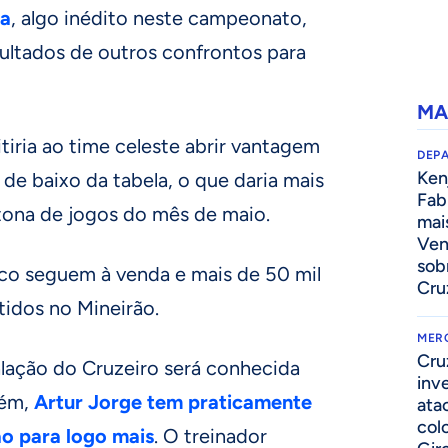
la
, algo inédito neste campeonato,
ultados de outros confrontos para
MA
iria ao time celeste abrir vantagem
DEP
Kenj
 de baixo da tabela, o que daria mais
Fab
atona de jogos do mês de maio.
mai
Ven
sob
ico seguem à venda e mais de 50 mil
Cru
tidos no Mineirão.
MER
Cru
lação do Cruzeiro será conhecida
inv
rém,
Artur Jorge tem praticamente
ata
col
ão para logo mais
. O treinador