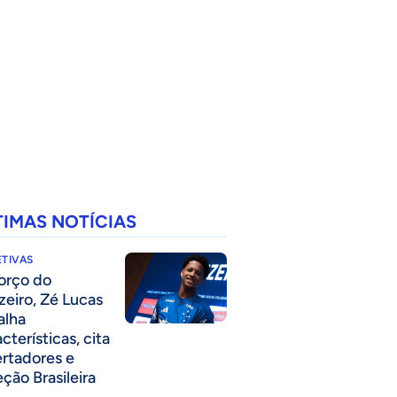
TIMAS NOTÍCIAS
TIVAS
forço do
zeiro, Zé Lucas
alha
cterísticas, cita
ertadores e
eção Brasileira