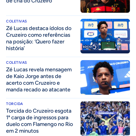
de cria do Cruzeiro
COLETIVAS
Zé Lucas destaca ídolos do
Cruzeiro como referências
na posição: ‘Quero fazer
história’
COLETIVAS
Zé Lucas revela mensagem
de Kaio Jorge antes de
acerto com Cruzeiro e
manda recado ao atacante
TORCIDA
Torcida do Cruzeiro esgota
1ª carga de ingressos para
duelo com Flamengo no Rio
em 2 minutos