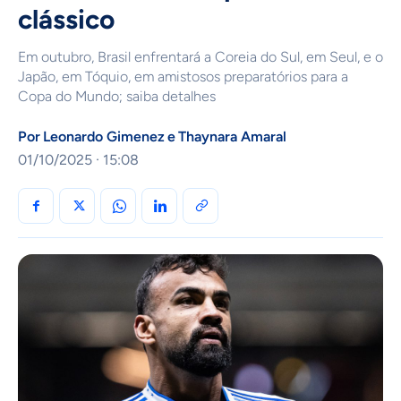
clássico
Em outubro, Brasil enfrentará a Coreia do Sul, em Seul, e o
Japão, em Tóquio, em amistosos preparatórios para a
Copa do Mundo; saiba detalhes
Por
Leonardo Gimenez
e
Thaynara Amaral
01/10/2025 · 15:08