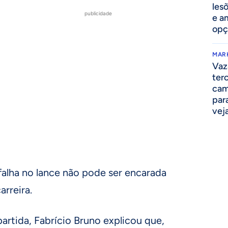
lesõ
publicidade
e am
opç
MAR
Vaz
ter
cam
par
vej
alha no lance não pode ser encarada
arreira.
artida, Fabrício Bruno explicou que,