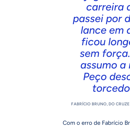
carreira 
passei por d
lance em 
ficou long
sem força.
assumo a 
Peço desc
torcedor
FABRÍCIO BRUNO, DO CRUZE
Com o erro de Fabrício B