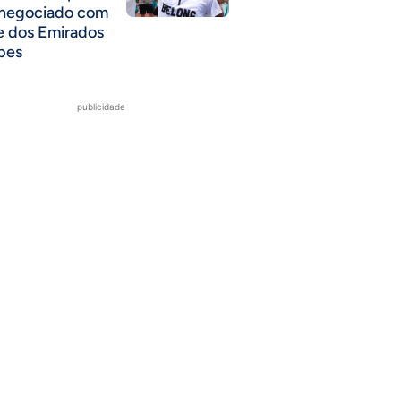
 negociado com
e dos Emirados
bes
publicidade