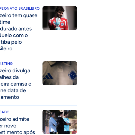
PEONATO BRASILEIRO
zeiro tem quase
time
durado antes
duelo com o
itiba pelo
ileiro
KETING
zeiro divulga
alhes da
ceira camisa e
ine data de
çamento
CADO
zeiro admite
er novo
estimento após