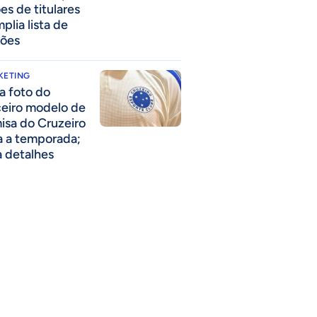
es de titulares
plia lista de
ões
KETING
a foto do
ceiro modelo de
isa do Cruzeiro
a a temporada;
a detalhes