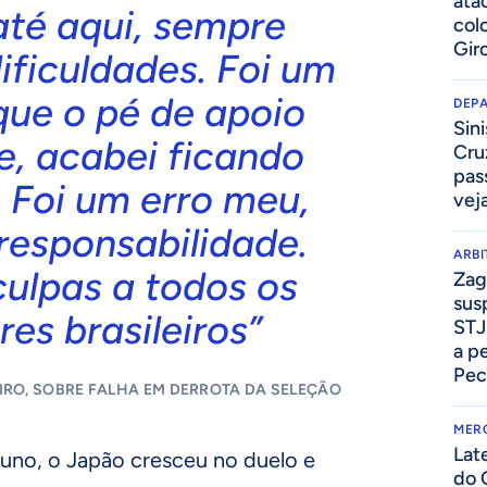
ata
até aqui, sempre
col
Gir
ificuldades. Foi um
que o pé de apoio
DEP
Sini
e, acabei ficando
Cru
pass
 Foi um erro meu,
vej
responsabilidade.
ARB
ulpas a todos os
Zag
sus
es brasileiros”
STJ
a p
Pec
IRO, SOBRE FALHA EM DERROTA DA SELEÇÃO
MER
Lat
runo, o Japão cresceu no duelo e
do 