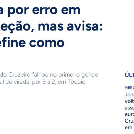
a por erro em
leção, mas avisa:
efine como
 do Cruzeiro falhou no primeiro gol do
ÚL
il de virada, por 3 a 2, em Tóquio
MER
Jon
volt
ass
eur
Cru
em 