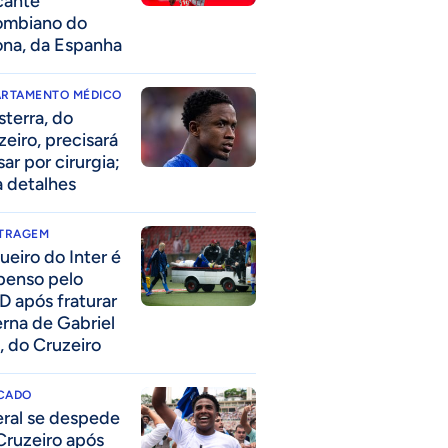
cante
ombiano do
ona, da Espanha
ARTAMENTO MÉDICO
sterra, do
zeiro, precisará
ar por cirurgia;
a detalhes
ITRAGEM
ueiro do Inter é
penso pelo
D após fraturar
erna de Gabriel
, do Cruzeiro
CADO
eral se despede
Cruzeiro após