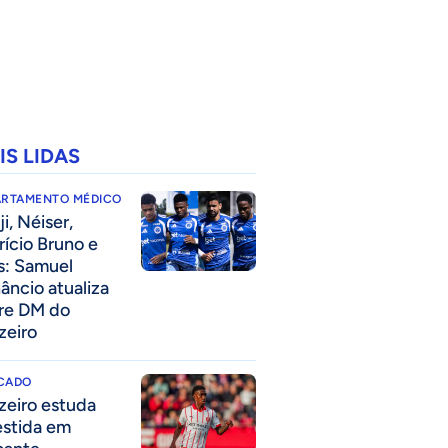
IS LIDAS
ARTAMENTO MÉDICO
i, Néiser,
rício Bruno e
s: Samuel
âncio atualiza
re DM do
zeiro
CADO
zeiro estuda
estida em