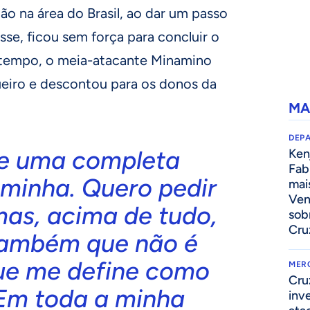
ão na área do Brasil, ao dar um passo
asse, ficou sem força para concluir o
 tempo, o meia-atacante Minamino
ueiro e descontou para os donos da
MA
DEP
e uma completa
Kenj
Fab
 minha. Quero pedir
mai
Ven
mas, acima de tudo,
sob
Cru
 também que não é
ue me define como
MER
Cru
 Em toda a minha
inv