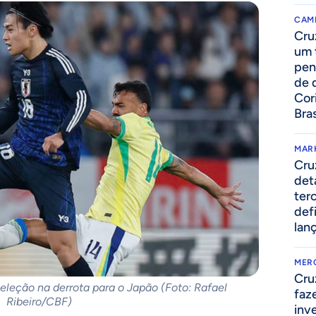
CAM
Cru
um 
pen
de 
Cor
Bras
MAR
Cru
det
ter
def
lan
MER
Cru
 Seleção na derrota para o Japão (Foto: Rafael
faz
Ribeiro/CBF)
inv