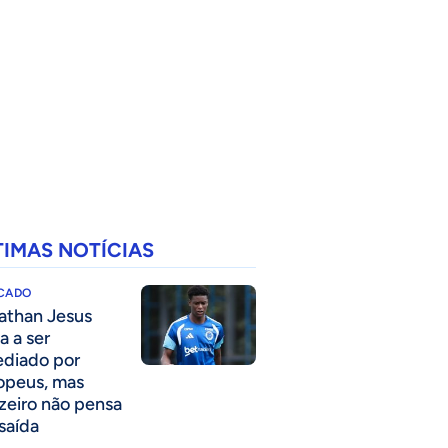
TIMAS NOTÍCIAS
CADO
athan Jesus
a a ser
ediado por
opeus, mas
zeiro não pensa
saída