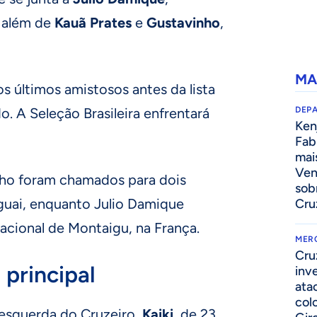
 além de
Kauã Prates
e
Gustavinho
,
MA
os últimos amistosos antes da lista
o. A Seleção Brasileira enfrentará
DEP
Kenj
Fab
mai
Ven
nho foram chamados para dois
sob
guai, enquanto Julio Damique
Cru
nacional de Montaigu, na França.
MER
Cru
 principal
inv
ata
col
l esquerda do Cruzeiro,
Kaiki
, de 23