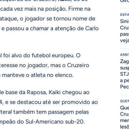
Gir
cada vez mais na posição. Firme na
DEP
 ataque, o jogador se tornou nome de
Sini
Cru
 e passou a chamar a atenção de Carlo
pass
vej
l foi alvo do futebol europeu. O
ARB
Zag
eresse no jogador, mas o Cruzeiro
sus
STJ
 manteve o atleta no elenco.
a p
Pec
de base da Raposa, Kaiki chegou ao
4, e se destacou até ser promovido ao
QUEN
Que
 lateral também tem passagem pelas
Cru
mer
ampeão do Sul-Americano sub-20.
les