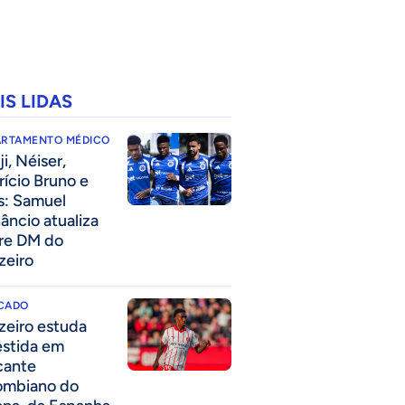
IS LIDAS
ARTAMENTO MÉDICO
i, Néiser,
rício Bruno e
s: Samuel
âncio atualiza
re DM do
zeiro
CADO
zeiro estuda
estida em
cante
ombiano do