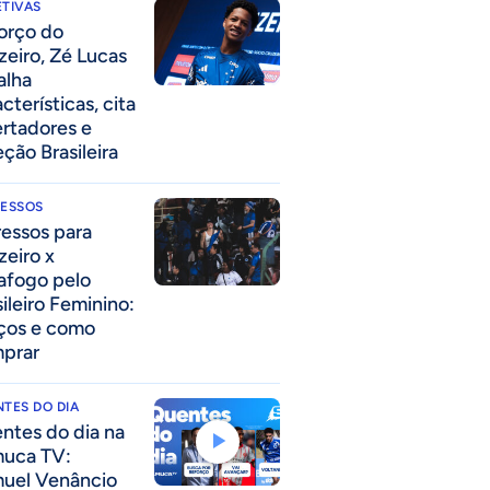
TIVAS
forço do
zeiro, Zé Lucas
alha
cterísticas, cita
ertadores e
eção Brasileira
RESSOS
ressos para
zeiro x
afogo pelo
sileiro Feminino:
ços e como
prar
TES DO DIA
ntes do dia na
uca TV:
uel Venâncio