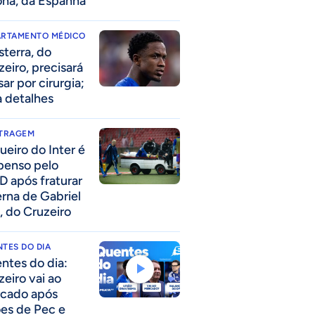
ona, da Espanha
ARTAMENTO MÉDICO
sterra, do
zeiro, precisará
ar por cirurgia;
a detalhes
ITRAGEM
ueiro do Inter é
penso pelo
D após fraturar
erna de Gabriel
, do Cruzeiro
TES DO DIA
ntes do dia:
zeiro vai ao
cado após
ões de Pec e