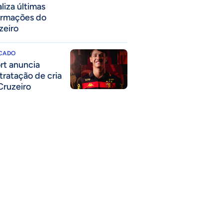
liza últimas
ormações do
zeiro
CADO
rt anuncia
tratação de cria
Cruzeiro