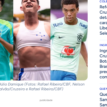
COLE
⁠Re
Cru
det
cara
Lib
Sel
ING
Ing
Cru
Bot
Bra
pre
com
 Júlio Damique (Fotos: Rafael Ribeiro/CBF, Nelson
lvão/Cruzeiro e Rafael Ribeiro/CBF)
QUEN
Que
Sam
publicidade
Sam