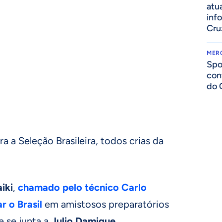
atua
inf
Cru
MER
Spo
con
do 
 a Seleção Brasileira, todos crias da
iki
,
chamado pelo técnico Carlo
r o Brasil
em amistosos preparatórios
e se junta a
Julio Damique
,