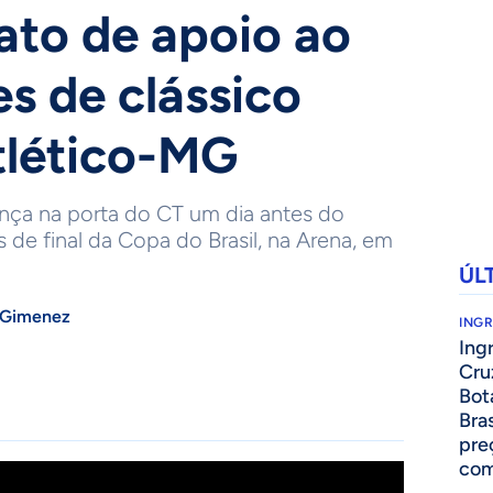
 ato de apoio ao
s de clássico
tlético-MG
ça na porta do CT um dia antes do
s de final da Copa do Brasil, na Arena, em
ÚL
 Gimenez
ING
Ing
Cru
Bot
Bra
pre
com