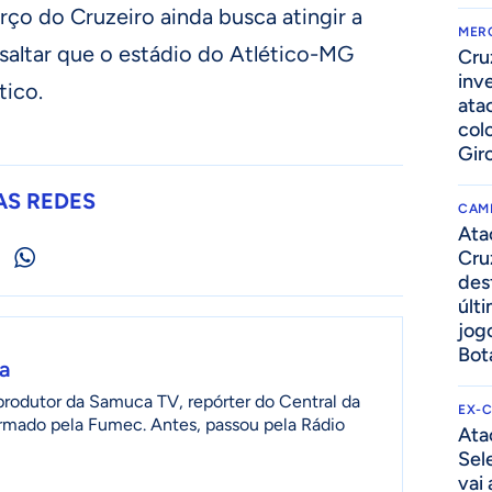
rço do Cruzeiro ainda busca atingir a
MER
essaltar que o estádio do Atlético-MG
Cru
inv
tico.
ata
col
Gir
AS REDES
CAM
Ata
Cru
des
últ
jog
Bot
a
produtor da Samuca TV, repórter do Central da
EX-
formado pela Fumec. Antes, passou pela Rádio
Ata
Sel
vai