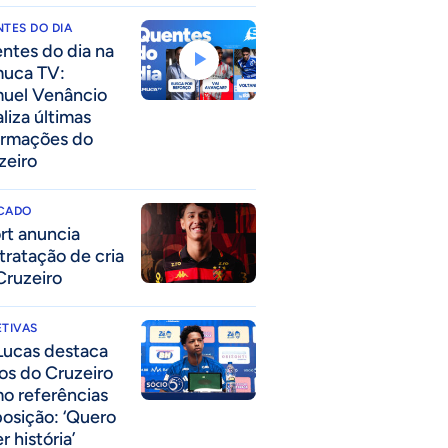
TES DO DIA
ntes do dia na
uca TV:
uel Venâncio
liza últimas
ormações do
zeiro
CADO
rt anuncia
tratação de cria
Cruzeiro
TIVAS
Lucas destaca
los do Cruzeiro
o referências
posição: ‘Quero
r história’