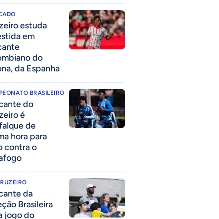
CADO
zeiro estuda
estida em
cante
ombiano do
ona, da Espanha
PEONATO BRASILEIRO
cante do
zeiro é
falque de
ima hora para
o contra o
afogo
CRUZEIRO
cante da
eção Brasileira
 a jogo do