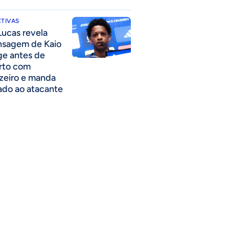
TIVAS
Lucas revela
sagem de Kaio
ge antes de
rto com
zeiro e manda
ado ao atacante