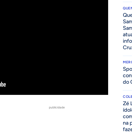
QUEN
Que
Sam
Sam
atua
inf
Cru
MER
Spo
con
do 
COLE
Zé 
publicidade
ído
com
na 
faze