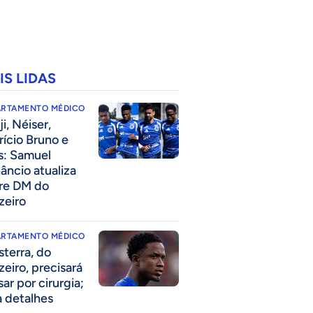
IS LIDAS
ARTAMENTO MÉDICO
i, Néiser,
rício Bruno e
s: Samuel
âncio atualiza
re DM do
zeiro
ARTAMENTO MÉDICO
sterra, do
zeiro, precisará
ar por cirurgia;
a detalhes