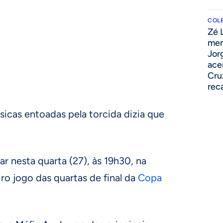
COLE
Zé 
men
Jor
ace
Cru
rec
icas entoadas pela torcida dizia que
r nesta quarta (27), às 19h30, na
ro jogo das quartas de final da
Copa