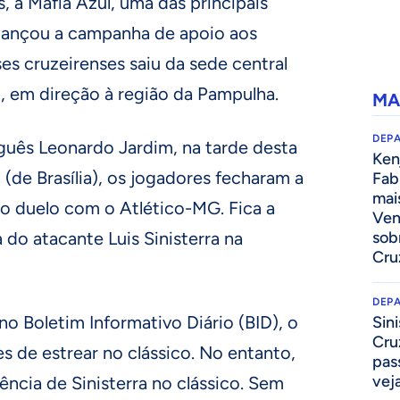
, a Máfia Azul, uma das principais
 lançou a campanha de apoio aos
ses cruzeirenses saiu da sede central
o, em direção à região da Pampulha.
MA
DEP
uês Leonardo Jardim, na tarde desta
Kenj
h (de Brasília), os jogadores fecharam a
Fab
mai
ro duelo com o Atlético-MG. Fica a
Ven
 do atacante Luis Sinisterra na
sob
Cru
DEP
 no Boletim Informativo Diário (BID), o
Sini
Cru
 de estrear no clássico. No entanto,
pass
vej
ência de Sinisterra no clássico. Sem