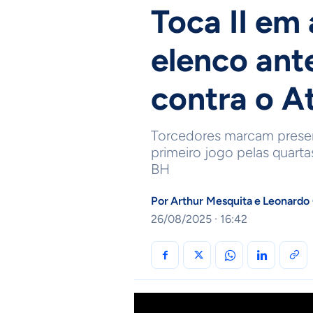
Toca II em
elenco ante
contra o A
Torcedores marcam presen
primeiro jogo pelas quarta
BH
Por
Arthur Mesquita
e
Leonardo
26/08/2025 · 16:42