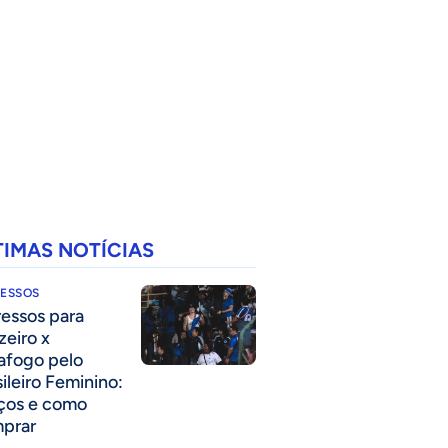
TIMAS NOTÍCIAS
RESSOS
ressos para
zeiro x
afogo pelo
sileiro Feminino:
ços e como
prar