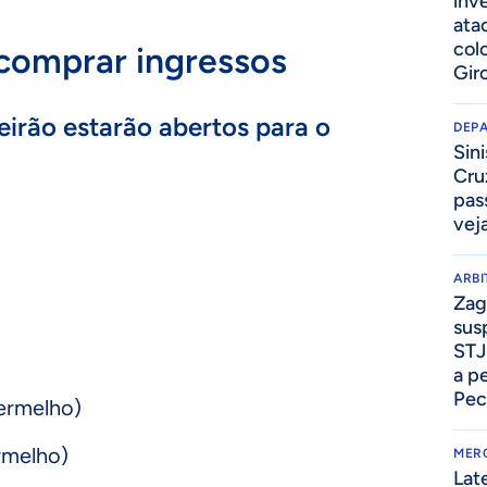
inv
ata
col
comprar ingressos
Gir
eirão estarão abertos para o
DEP
Sini
Cru
pass
vej
ARB
Zag
sus
STJ
a p
Pec
vermelho)
ermelho)
MER
Lat