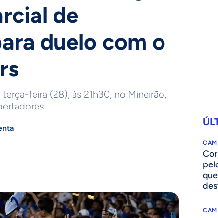
rcial de
para duelo com o
rs
terça-feira (28), às 21h30, no Mineirão,
bertadores
ÚL
enta
CAM
Cor
pelo
que
des
CAM