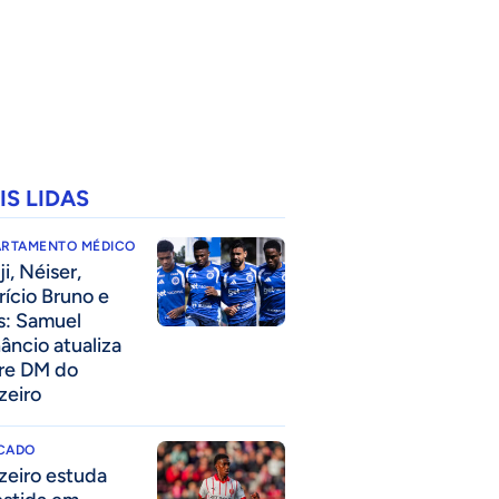
IS LIDAS
ARTAMENTO MÉDICO
i, Néiser,
rício Bruno e
s: Samuel
âncio atualiza
re DM do
zeiro
CADO
zeiro estuda