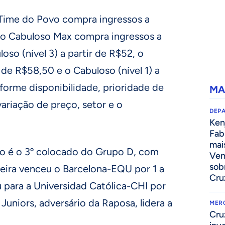
a Time do Povo compra ingressos a
 o Cabuloso Max compra ingressos a
oso (nível 3) a partir de R$52, o
r de R$58,50 e o Cabuloso (nível 1) a
forme disponibilidade, prioridade de
MA
ariação de preço, setor e o
DEP
Kenj
Fab
mai
o é o 3º colocado do Grupo D, com
Ven
sob
neira venceu o Barcelona-EQU por 1 a
Cru
 para a Universidad Católica-CHI por
 Juniors, adversário da Raposa, lidera a
MER
Cru