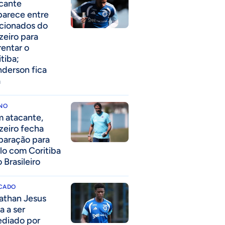
cante
parece entre
acionados do
zeiro para
rentar o
itiba;
derson fica
a
INO
 atacante,
zeiro fecha
paração para
lo com Coritiba
 Brasileiro
CADO
athan Jesus
a a ser
ediado por