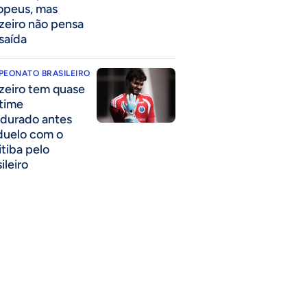
opeus, mas
zeiro não pensa
saída
PEONATO BRASILEIRO
zeiro tem quase
time
durado antes
duelo com o
itiba pelo
ileiro