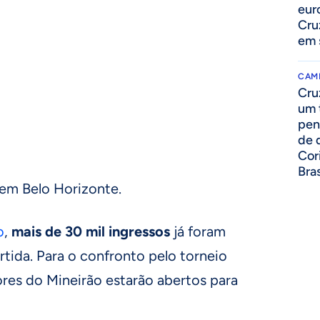
eur
Cru
em 
o
CAM
Cru
um 
pen
de 
Cor
Bras
, em Belo Horizonte.
o
,
mais de 30 mil ingressos
já foram
rtida. Para o confronto pelo torneio
ores do Mineirão estarão abertos para