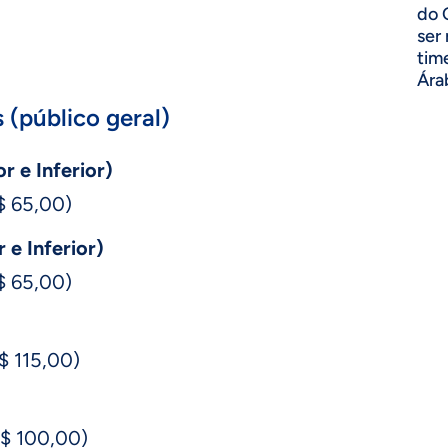
do 
ser
tim
Ára
 (público geral)
r e Inferior)
R$ 65,00)
 e Inferior)
R$ 65,00)
R$ 115,00)
R$ 100,00)