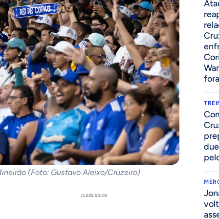
Ata
rea
rel
Cru
enf
Cor
Wan
for
TRE
Com
Cru
pre
due
pelo
Mineirão (Foto: Gustavo Aleixo/Cruzeiro)
MER
Jon
publicidade
volt
ass