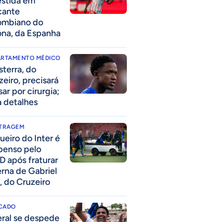
estida em
cante
ombiano do
ona, da Espanha
ARTAMENTO MÉDICO
sterra, do
zeiro, precisará
ar por cirurgia;
a detalhes
ITRAGEM
ueiro do Inter é
penso pelo
D após fraturar
erna de Gabriel
, do Cruzeiro
CADO
eral se despede