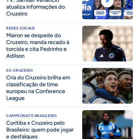
TV: Samuel Venâncio
atualiza informações do
Cruzeiro
REDES SOCIAIS
Mairon se despede do
Cruzeiro, manda recado à
torcida e cita Pedrinho e
Adilson
EX-CRUZEIRO
Cria do Cruzeiro brilha em
classificação de time
europeu na Conference
League
CAMPEONATO BRASILEIRO
Coritiba x Cruzeiro pelo
Brasileiro: quem pode jogar
e desfalques