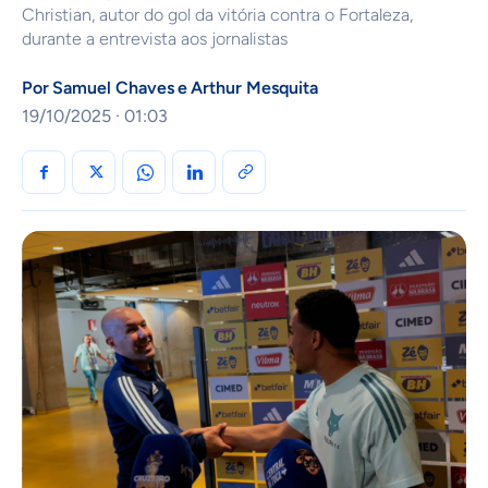
Christian, autor do gol da vitória contra o Fortaleza,
durante a entrevista aos jornalistas
Por
Samuel Chaves
e
Arthur Mesquita
19/10/2025 · 01:03