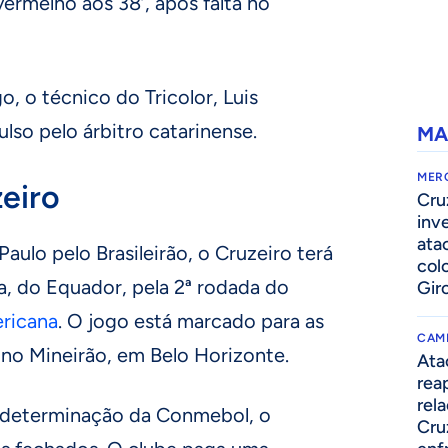
vermelho aos 38’, após falta no
, o técnico do Tricolor, Luis
lso pelo árbitro catarinense.
MA
MER
eiro
Cru
inv
ata
aulo pelo Brasileirão, o Cruzeiro terá
col
a, do Equador, pela 2ª rodada do
Gir
ricana
. O jogo está marcado para as
CAM
, no Mineirão, em Belo Horizonte.
Ata
rea
rel
a determinação da Conmebol, o
Cru