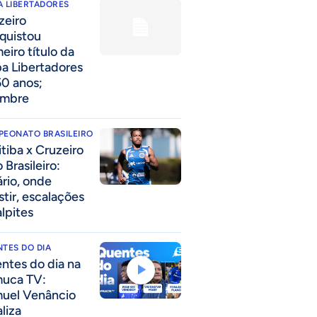
 LIBERTADORES
zeiro
quistou
eiro título da
a Libertadores
50 anos;
embre
PEONATO BRASILEIRO
itiba x Cruzeiro
 Brasileiro:
ário, onde
stir, escalações
alpites
TES DO DIA
ntes do dia na
uca TV:
uel Venâncio
liza