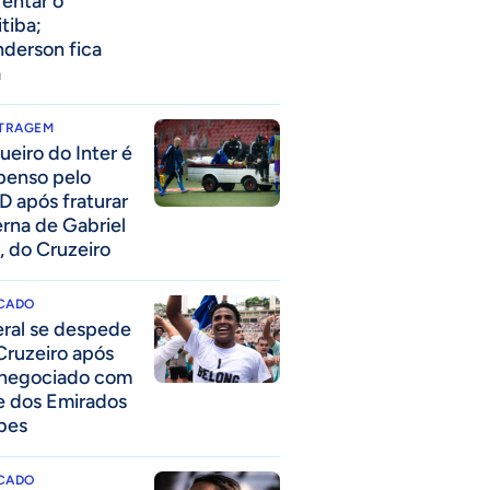
rentar o
itiba;
derson fica
a
ITRAGEM
ueiro do Inter é
penso pelo
D após fraturar
erna de Gabriel
, do Cruzeiro
CADO
eral se despede
Cruzeiro após
 negociado com
e dos Emirados
bes
CADO