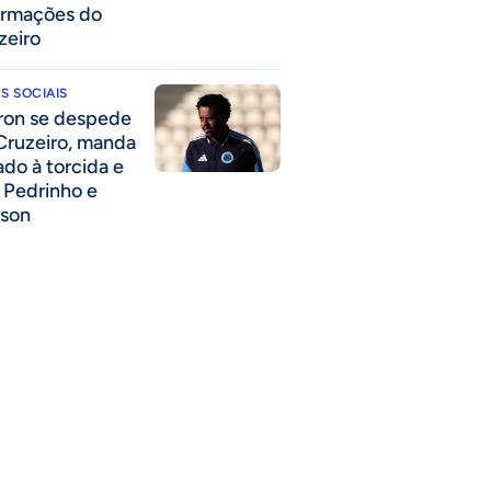
ormações do
zeiro
S SOCIAIS
ron se despede
Cruzeiro, manda
ado à torcida e
a Pedrinho e
lson