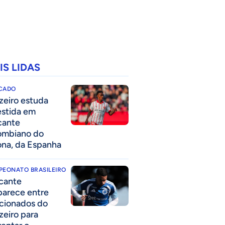
IS LIDAS
CADO
zeiro estuda
estida em
cante
ombiano do
ona, da Espanha
PEONATO BRASILEIRO
cante
parece entre
acionados do
zeiro para