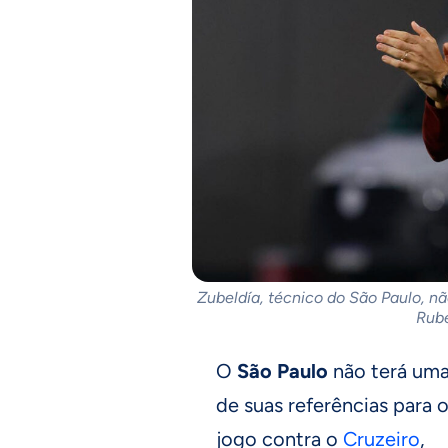
Zubeldía, técnico do São Paulo, não
Rube
O
São Paulo
não terá um
de suas referências para 
jogo contra o
Cruzeiro
,