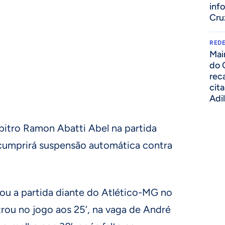
inf
Cru
REDE
Mai
do 
rec
cit
Adi
rbitro Ramon Abatti Abel na partida
cumprirá suspensão automática contra
çou a partida diante do Atlético-MG no
trou no jogo aos 25’, na vaga de André