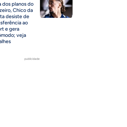
a dos planos do
zeiro, Chico da
ta desiste de
nsferência ao
rt e gera
ômodo; veja
alhes
publicidade