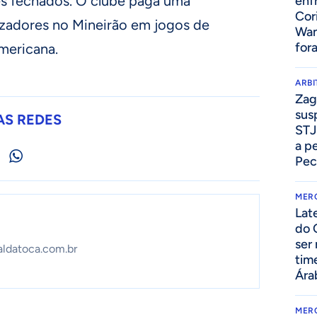
es fechados. O clube paga uma
enf
Cor
izadores no Mineirão em jogos de
Wan
for
mericana.
ARB
Zag
sus
AS REDES
STJ
a p
Pec
MER
Lat
do 
ser
aldatoca.com.br
tim
Ára
MER