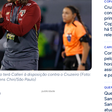
COPA
Cru
con
prim
Cop
há 
rel
CAM
Cor
pelo
hor
assi
 terá Calleri à disposição contra o Cruzeiro (Foto:
e p
ns Chiri/São Paulo)
QUEN
publicidade
a
Que
Sam
o
Sam
atua