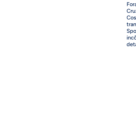
For
Cru
Cos
tra
Spo
inc
det