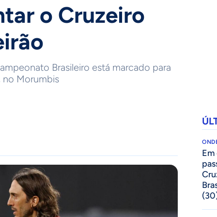
ntar o Cruzeiro
eirão
Campeonato Brasileiro está marcado para
, no Morumbis
ÚL
ONDE
Em 
pas
Cru
Bras
(30