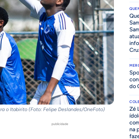
QUEN
Que
Sam
Sam
atua
inf
Cru
MER
Spo
con
do 
COLE
Zé 
a o Itabirito (Foto: Felipe Deslandes/OneFoto)
ído
com
publicidade
na 
faze