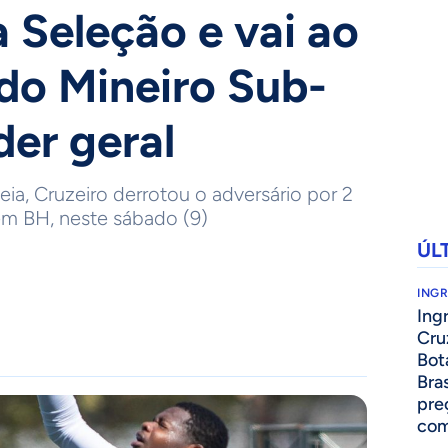
a Seleção e vai ao
do Mineiro Sub-
der geral
ia, Cruzeiro derrotou o adversário por 2
 em BH, neste sábado (9)
ÚL
ING
Ing
Cru
Bot
Bra
pre
com