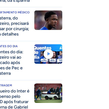
ona, da Espanha
ARTAMENTO MÉDICO
sterra, do
zeiro, precisará
ar por cirurgia;
a detalhes
TES DO DIA
ntes do dia:
zeiro vai ao
cado após
ões de Pec e
sterra
ITRAGEM
ueiro do Inter é
penso pelo
D após fraturar
erna de Gabriel