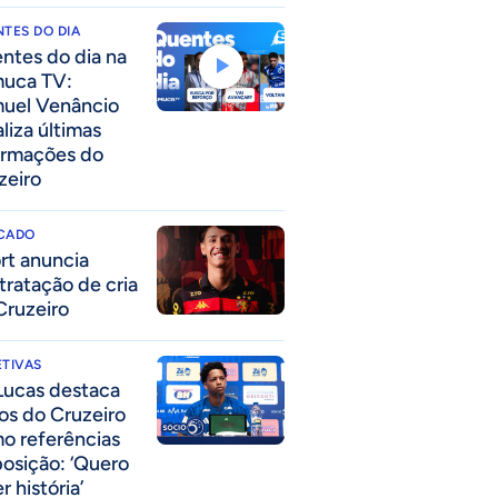
TES DO DIA
ntes do dia na
uca TV:
uel Venâncio
liza últimas
ormações do
zeiro
CADO
rt anuncia
tratação de cria
Cruzeiro
TIVAS
Lucas destaca
los do Cruzeiro
o referências
posição: ‘Quero
r história’