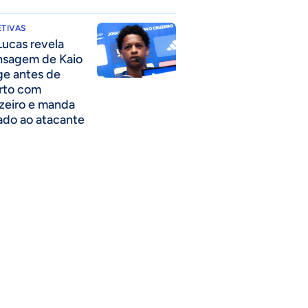
TIVAS
Lucas revela
sagem de Kaio
ge antes de
rto com
zeiro e manda
ado ao atacante