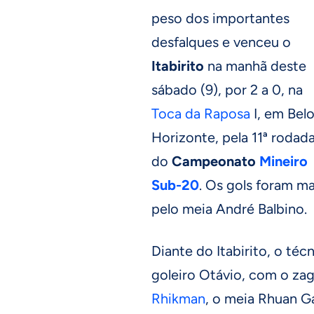
peso dos importantes
desfalques e venceu o
Itabirito
na manhã deste
sábado (9), por 2 a 0, na
Toca da Raposa
I, em Bel
Horizonte, pela 11ª rodad
do
Campeonato
Mineiro
Sub-20
. Os gols foram m
pelo meia André Balbino.
Diante do Itabirito, o té
goleiro Otávio, com o zag
Rhikman
, o meia Rhuan Ga