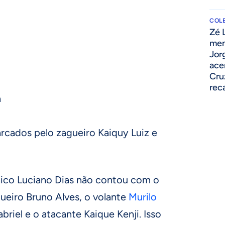
COLE
Zé 
men
Jor
ace
Cru
o
rec
a
arcados pelo zagueiro Kaiquy Luiz e
cnico Luciano Dias não contou com o
ueiro Bruno Alves, o volante
Murilo
briel e o atacante Kaique Kenji. Isso