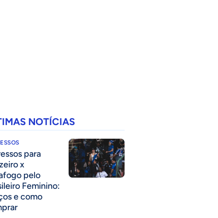
TIMAS NOTÍCIAS
RESSOS
ressos para
zeiro x
afogo pelo
sileiro Feminino:
ços e como
prar