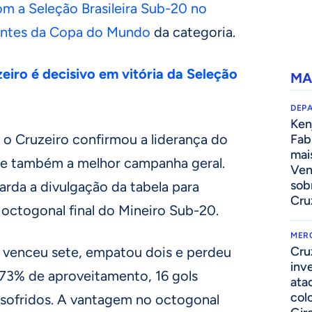
om a Seleção Brasileira Sub-20 no
 antes da Copa do Mundo
da categoria.
eiro é decisivo em vitória da Seleção
MA
DEP
Kenj
 o Cruzeiro confirmou a liderança do
Fab
mai
 e também a melhor campanha geral.
Ven
sob
arda a divulgação da tabela para
Cru
octogonal final do Mineiro Sub-20.
MER
 venceu sete, empatou dois e perdeu
Cru
inv
73% de aproveitamento, 16 gols
ata
col
sofridos. A vantagem no octogonal