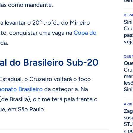
Gir
tidas como mandante.
DEP
Sini
 levantar o 20º troféu do Mineiro
Cru
te, conquistar uma vaga na
Copa do
pass
vej
da.
QUEN
al do Brasileiro Sub-20
Que
Cru
mer
stadual, o Cruzeiro voltará o foco
les
nato Brasileiro
da categoria. Na
Sini
(de Brasília), o time terá pela frente o
ARB
que, em São Paulo.
Zag
sus
STJ
a p