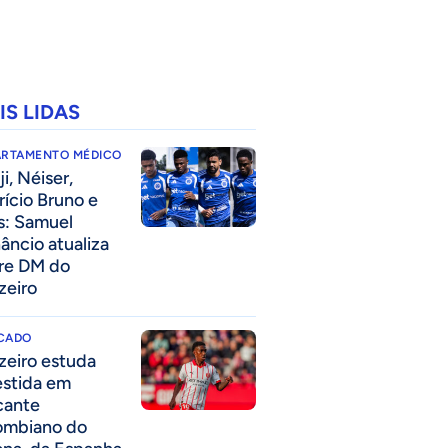
IS LIDAS
ARTAMENTO MÉDICO
i, Néiser,
rício Bruno e
s: Samuel
âncio atualiza
re DM do
zeiro
CADO
zeiro estuda
estida em
cante
ombiano do